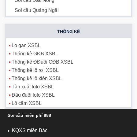
Soi cầu Đắk Nông
Soi cầu Quảng Ngãi
THỐNG KÊ
Lo gan XSBL
Thống kê GĐB XSBL
Thống kê ĐĐuôi GĐB XSBL
Thống kê lô rơi XSBL
Thống kê lô xiên XSBL
Tần xuất loto XSBL
Đầu đuôi loto XSBL
Lô câm XSBL
Soi cầu miễn phí 888
KQXS miền Bắc