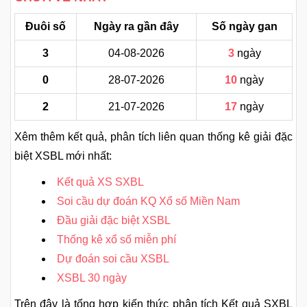
Đuôi số
Ngày ra gần đây
Số ngày gan
3
04-08-2026
3
ngày
0
28-07-2026
10
ngày
2
21-07-2026
17
ngày
Xêm thêm kết quả, phân tích liên quan thống kê giải đặc
biệt XSBL mới nhất:
Kết quả XS SXBL
Soi cầu dự đoán KQ Xổ số Miền Nam
Đầu giải đặc biệt XSBL
Thống kê xổ số miễn phí
Dự đoán soi cầu XSBL
XSBL 30 ngày
Trên đây là tổng hợp kiến thức phân tích Kết quả SXBL