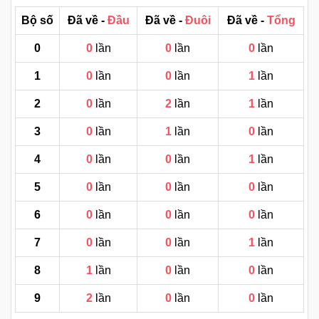
Bộ số
Đã về -
Đầu
Đã về -
Đuôi
Đã về -
Tổng
0
0
lần
0
lần
0
lần
1
0
lần
0
lần
1
lần
2
0
lần
2
lần
1
lần
3
0
lần
1
lần
0
lần
4
0
lần
0
lần
1
lần
5
0
lần
0
lần
0
lần
6
0
lần
0
lần
0
lần
7
0
lần
0
lần
1
lần
8
1
lần
0
lần
0
lần
9
2
lần
0
lần
0
lần