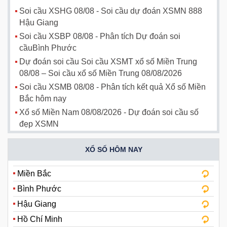
Soi cầu XSHG 08/08 - Soi cầu dự đoán XSMN 888
Hậu Giang
Soi cầu XSBP 08/08 - Phân tích Dự đoán soi
cầuBình Phước
Dự đoán soi cầu Soi cầu XSMT xổ số Miền Trung
08/08 – Soi cầu xổ số Miền Trung 08/08/2026
Soi cầu XSMB 08/08 - Phân tích kết quả Xổ số Miền
Bắc hôm nay
Xổ số Miền Nam 08/08/2026 - Dự đoán soi cầu số
đẹp XSMN
XỔ SỐ HÔM NAY
Miền Bắc
Bình Phước
Hậu Giang
Hồ Chí Minh