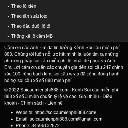
Theo lô xiên
Theo tần suất loto
Theo đầu đuôi lô tô
Thống kê lô câm MB
Cảm ơn các Anh Em đã tin tưởng Kênh Soi cầu miễn phí
888. Chúng tôi luôn nỗ lực hết mình là luôn tìm ra những
phương pháp soi cầu miễn phi tốt nhất để phục vụ Anh
Em. Lời cảm ơn đến các chuyên gia đến
soi cầu 247 chính
xác 100
, rồng bạch kim, soi cầu wrap đã cùng đồng hành
hỗ trợ soi cầu xổ số 888 miễn phí.
© 2022
Soicaumienphi888.com
- Kênh Soi cầu miễn phí
888 xổ số 3 miền chuẩn tỷ lệ về cao
Giới thiệu
-
Điều
khoản
-
Chính sách
-
Liên hệ
Website: https://soicaumienphi888.com/
Email:
soicaumienphi888.com@gmail.com
Phone: 84596132872