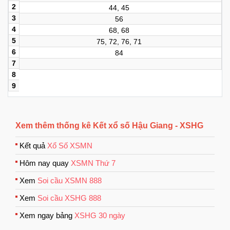
2
44, 45
3
56
4
68, 68
5
75, 72, 76, 71
6
84
7
8
9
Xem thêm thống kê Kết xổ số Hậu Giang - XSHG
Kết quả
Xổ Số XSMN
Hôm nay quay
XSMN Thứ 7
Xem
Soi cầu XSMN 888
Xem
Soi cầu XSHG 888
Xem ngay bảng
XSHG 30 ngày