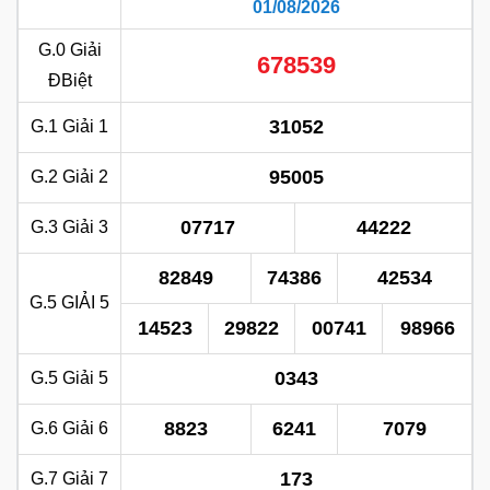
01/08/2026
G.0
Giải
678539
ĐBiệt
31052
G.1
Giải 1
95005
G.2
Giải 2
07717
44222
G.3
Giải 3
82849
74386
42534
G.5
GIẢI 5
14523
29822
00741
98966
0343
G.5
Giải 5
8823
6241
7079
G.6
Giải 6
173
G.7
Giải 7