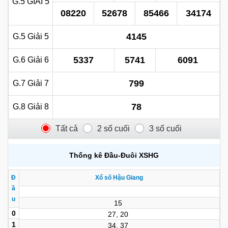
G.5
GIẢI 5
08220
52678
85466
34174
4145
G.5
Giải 5
5337
5741
6091
G.6
Giải 6
799
G.7
Giải 7
78
G.8
Giải 8
Tất cả
2 số cuối
3 số cuối
Thống kê Đầu-Đuôi
XSHG
Đ
Xổ số Hậu Giang
ầ
u
15
0
27, 20
1
34, 37