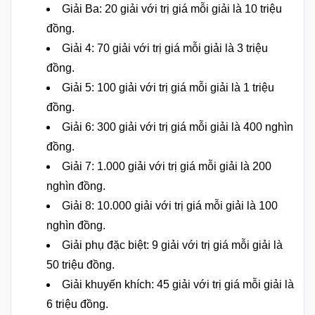
Giải Ba: 20 giải với trị giá mỗi giải là 10 triệu
đồng.
Giải 4: 70 giải với trị giá mỗi giải là 3 triệu
đồng.
Giải 5: 100 giải với trị giá mỗi giải là 1 triệu
đồng.
Giải 6: 300 giải với trị giá mỗi giải là 400 nghìn
đồng.
Giải 7: 1.000 giải với trị giá mỗi giải là 200
nghìn đồng.
Giải 8: 10.000 giải với trị giá mỗi giải là 100
nghìn đồng.
Giải phụ đặc biệt: 9 giải với trị giá mỗi giải là
50 triệu đồng.
Giải khuyến khích: 45 giải với trị giá mỗi giải là
6 triệu đồng.