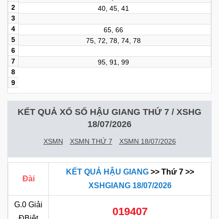
2
40, 45, 41
3
4
65, 66
5
75, 72, 78, 74, 78
6
7
95, 91, 99
8
9
KẾT QUẢ XỔ SỐ HẬU GIANG THỨ 7 / XSHG
18/07/2026
XSMN
XSMN THỨ 7
XSMN 18/07/2026
KẾT QUẢ HẬU GIANG
>> Thứ 7 >>
Đài
XSHGIANG 18/07/2026
G.0
Giải
019407
ĐBiệt