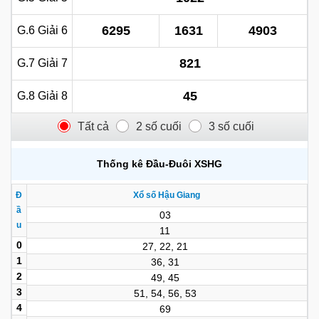
6295
1631
4903
G.6
Giải 6
821
G.7
Giải 7
45
G.8
Giải 8
Tất cả
2 số cuối
3 số cuối
Thống kê Đầu-Đuôi
XSHG
Đ
Xổ số Hậu Giang
ầ
03
u
11
0
27, 22, 21
1
36, 31
2
49, 45
3
51, 54, 56, 53
4
69