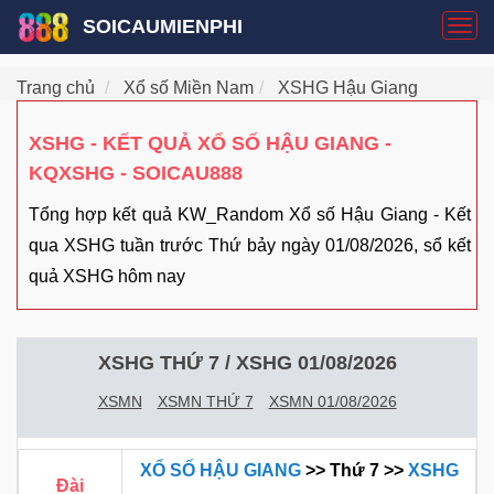
SOICAUMIENPHI
T
o
g
Trang chủ
Xổ số Miền Nam
XSHG Hậu Giang
g
l
XSHG - KẾT QUẢ XỔ SỐ HẬU GIANG -
e
KQXSHG - SOICAU888
n
a
Tổng hợp kết quả KW_Random Xổ số Hậu Giang - Kết
v
qua XSHG tuần trước Thứ bảy ngày 01/08/2026
, sổ kết
i
quả XSHG hôm nay
g
a
t
i
XSHG THỨ 7 / XSHG 01/08/2026
o
XSMN
XSMN THỨ 7
XSMN 01/08/2026
n
XỔ SỐ HẬU GIANG
>> Thứ 7 >>
XSHG
Đài