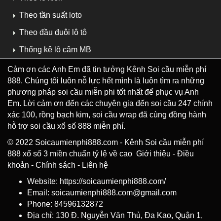
Theo tần suất loto
Theo đầu đuôi lô tô
Thống kê lô câm MB
Cảm ơn các Anh Em đã tin tưởng Kênh Soi cầu miễn phí
888. Chúng tôi luôn nỗ lực hết mình là luôn tìm ra những
phương pháp soi cầu miễn phi tốt nhất để phục vụ Anh
Em. Lời cảm ơn đến các chuyên gia đến
soi cầu 247 chính
xác 100
, rồng bạch kim, soi cầu wrap đã cùng đồng hành
hỗ trợ soi cầu xổ số 888 miễn phí.
© 2022
Soicaumienphi888.com
- Kênh Soi cầu miễn phí
888 xổ số 3 miền chuẩn tỷ lệ về cao
Giới thiệu
-
Điều
khoản
-
Chính sách
-
Liên hệ
Website: https://soicaumienphi888.com/
Email:
soicaumienphi888.com@gmail.com
Phone: 84596132872
Địa chỉ: 130 Đ. Nguyễn Văn Thủ, Đa Kao, Quận 1,