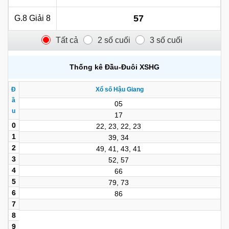
57
G.8
Giải 8
Tất cả
2 số cuối
3 số cuối
Thống kê Đầu-Đuôi
XSHG
Đ
Xổ số Hậu Giang
ầ
05
u
17
0
22, 23, 22, 23
1
39, 34
2
49, 41, 43, 41
3
52, 57
4
66
5
79, 73
6
86
7
8
9