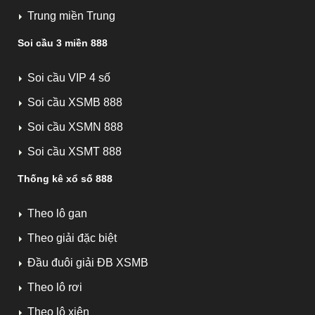
Trung miền Trung
Soi cầu 3 miền 888
Soi cầu VIP 4 số
Soi cầu XSMB 888
Soi cầu XSMN 888
Soi cầu XSMT 888
Thống kê xổ số 888
Theo lô gan
Theo giải đặc biệt
Đầu đuôi giải ĐB XSMB
Theo lô rơi
Theo lô xiên