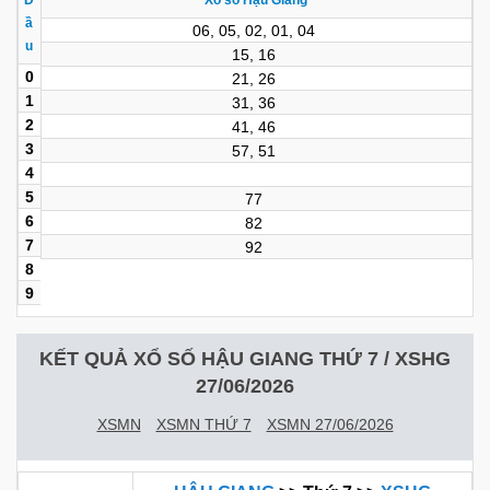
Đ
Xổ số Hậu Giang
ầ
06, 05, 02, 01, 04
u
15, 16
0
21, 26
1
31, 36
2
41, 46
3
57, 51
4
5
77
6
82
7
92
8
9
KẾT QUẢ XỔ SỐ HẬU GIANG THỨ 7 / XSHG
27/06/2026
XSMN
XSMN THỨ 7
XSMN 27/06/2026