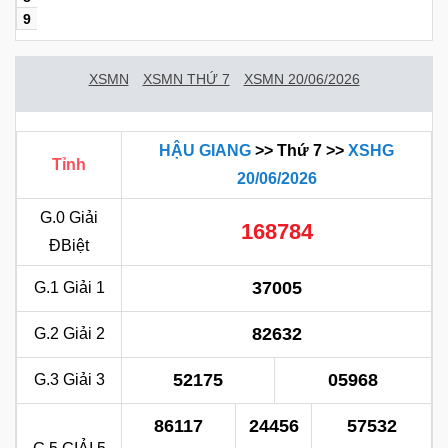
9
XSMN
XSMN THỨ 7
XSMN 20/06/2026
HẬU GIANG
>> Thứ 7 >>
XSHG
Tỉnh
20/06/2026
G.0
Giải
168784
ĐBiệt
37005
G.1
Giải 1
82632
G.2
Giải 2
52175
05968
G.3
Giải 3
86117
24456
57532