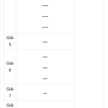
.
.
.
.
.
.
.
.
.
.
.
.
.
.
.
Giải
.
.
.
.
5
.
.
.
.
Giải
.
.
.
.
6
.
.
.
.
Giải
.
.
.
7
Giải