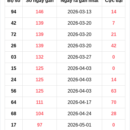
Bộ số
Số ngày gan
Ngày ra gần nhất
Cực đại
94
146
2026-03-13
14
42
139
2026-03-20
7
72
139
2026-03-20
21
26
139
2026-03-20
42
03
132
2026-03-27
0
15
125
2026-04-03
0
24
125
2026-04-03
14
56
125
2026-04-03
63
64
111
2026-04-17
70
68
104
2026-04-24
28
17
97
2026-05-01
0