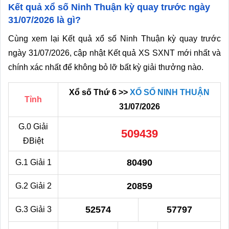
Kết quả xổ số Ninh Thuận kỳ quay trước ngày
31/07/2026 là gì?
Cùng xem lại Kết quả xổ số Ninh Thuận kỳ quay trước
ngày 31/07/2026, cập nhật Kết quả XS SXNT mới nhất và
chính xác nhất để không bỏ lỡ bất kỳ giải thưởng nào.
Xổ số Thứ 6 >>
XỔ SỐ NINH THUẬN
Tỉnh
31/07/2026
G.0
Giải
509439
ĐBiệt
80490
G.1
Giải 1
20859
G.2
Giải 2
52574
57797
G.3
Giải 3