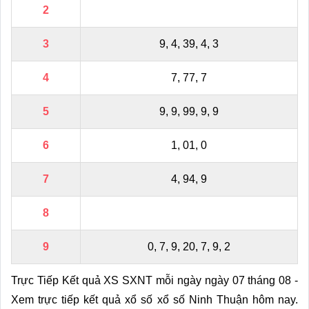
2
3
9, 4, 39, 4, 3
4
7, 77, 7
5
9, 9, 99, 9, 9
6
1, 01, 0
7
4, 94, 9
8
9
0, 7, 9, 20, 7, 9, 2
Trực Tiếp Kết quả XS SXNT mỗi ngày ngày 07 tháng 08 -
Xem trực tiếp kết quả xổ số xổ số Ninh Thuận hôm nay.