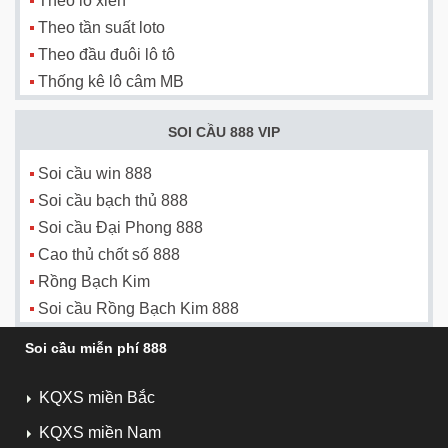
Theo lô xiên
Theo tần suất loto
Theo đầu đuôi lô tô
Thống kê lô câm MB
SOI CẦU 888 VIP
Soi cầu win 888
Soi cầu bạch thủ 888
Soi cầu Đại Phong 888
Cao thủ chốt số 888
Rồng Bạch Kim
Soi cầu Rồng Bạch Kim 888
Soi cầu miễn phí 888
KQXS miền Bắc
KQXS miền Nam