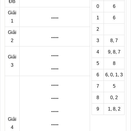
ĐB
0
6
Giải
.
.
.
.
.
1
6
1
2
Giải
.
.
.
.
.
2
3
8, 7
4
9, 8, 7
.
.
.
.
.
Giải
5
8
3
.
.
.
.
.
6
6, 0, 1, 3
.
.
.
.
.
7
5
.
.
.
.
.
8
0, 2
9
1, 8, 2
.
.
.
.
.
Giải
.
.
.
.
.
4