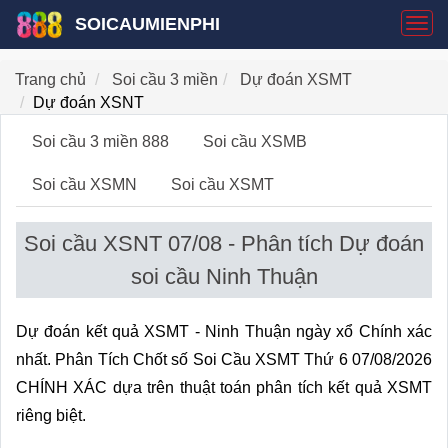
SOICAUMIENPHI
T
o
g
Trang chủ
Soi cầu 3 miền
Dự đoán XSMT
g
Dự đoán XSNT
l
Soi cầu 3 miền 888
Soi cầu XSMB
e
n
Soi cầu XSMN
Soi cầu XSMT
a
v
i
Soi cầu XSNT 07/08 - Phân tích Dự đoán
g
soi cầu Ninh Thuận
a
t
i
Dự đoán kết quả XSMT - Ninh Thuận ngày xổ Chính xác
o
nhất. Phân Tích Chốt số Soi Cầu XSMT Thứ 6 07/08/2026
n
CHÍNH XÁC dựa trên thuật toán phân tích kết quả XSMT
riêng biệt.