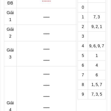
ĐB
0
Giải
.
.
.
.
.
1
7, 3
1
2
9, 2, 1
Giải
.
.
.
.
.
2
3
4
9, 6, 9, 7
.
.
.
.
.
Giải
5
1
3
.
.
.
.
.
6
4
.
.
.
.
.
7
6
.
.
.
.
.
8
1, 5, 7
9
7, 3, 5
.
.
.
.
.
Giải
.
.
.
.
.
4