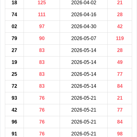
18
125
2026-04-02
21
74
111
2026-04-16
28
02
97
2026-04-30
42
79
90
2026-05-07
119
27
83
2026-05-14
28
19
83
2026-05-14
49
25
83
2026-05-14
77
72
83
2026-05-14
84
93
76
2026-05-21
21
42
76
2026-05-21
77
96
76
2026-05-21
84
91
76
2026-05-21
98