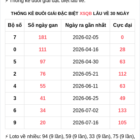
⚡ Thống kê đuôi giải đặc biệt lâu về:
THỐNG KÊ ĐUÔI GIẢI ĐẶC BIỆT
XSQB
LÂU VỀ 30 NGÀY
Bộ số
Số ngày gan
Ngày ra gần nhất
Cực đại
7
181
2026-02-05
0
0
111
2026-04-16
28
5
97
2026-04-30
63
2
76
2026-05-21
112
4
55
2026-06-11
63
3
41
2026-06-25
49
6
34
2026-07-02
133
9
20
2026-07-16
105
⚡ Loto về nhiều: 94 (9 lần), 59 (9 lần), 33 (9 lần), 75 (9 lần),