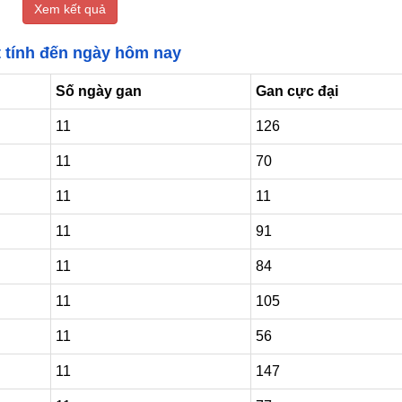
Xem kết quả
t tính đến ngày hôm nay
Số ngày gan
Gan cực đại
11
126
11
70
11
11
11
91
11
84
11
105
11
56
11
147