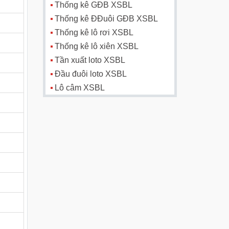
Thống kê GĐB XSBL
Thống kê ĐĐuôi GĐB XSBL
Thống kê lô rơi XSBL
Thống kê lô xiên XSBL
Tần xuất loto XSBL
Đầu đuôi loto XSBL
Lô câm XSBL