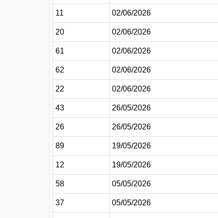
11
02/06/2026
20
02/06/2026
61
02/06/2026
62
02/06/2026
22
02/06/2026
43
26/05/2026
26
26/05/2026
89
19/05/2026
12
19/05/2026
58
05/05/2026
37
05/05/2026