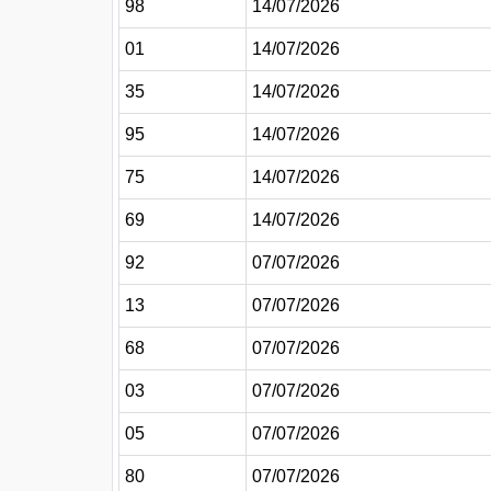
98
14/07/2026
01
14/07/2026
35
14/07/2026
95
14/07/2026
75
14/07/2026
69
14/07/2026
92
07/07/2026
13
07/07/2026
68
07/07/2026
03
07/07/2026
05
07/07/2026
80
07/07/2026