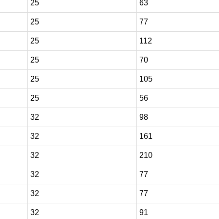
25
63
25
77
25
112
25
70
25
105
25
56
32
98
32
161
32
210
32
77
32
77
32
91