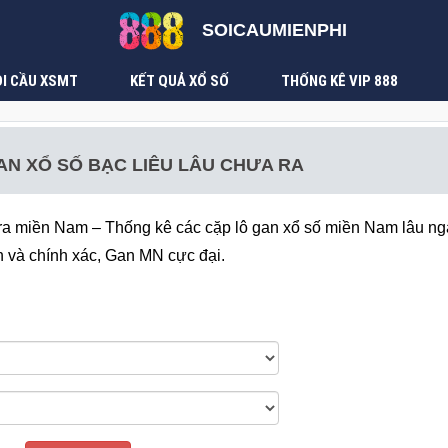
SOICAUMIENPHI
I CẦU XSMT
KẾT QUẢ XỔ SỐ
THỐNG KÊ VIP 888
AN XỔ SỐ BẠC LIÊU LÂU CHƯA RA
 ra miền Nam – Thống kê các cặp lô gan xổ số miền Nam lâu ng
 và chính xác, Gan MN cực đại.