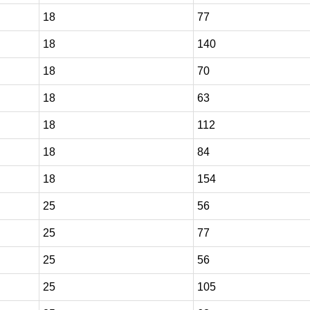
18
77
18
140
18
70
18
63
18
112
18
84
18
154
25
56
25
77
25
56
25
105