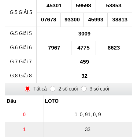
45301
59598
53853
G.5
GIẢI 5
07678
93300
45993
38813
3009
G.5
Giải 5
7967
4775
8623
G.6
Giải 6
459
G.7
Giải 7
32
G.8
Giải 8
Tất cả
2 số cuối
3 số cuối
Đầu
LOTO
0
1, 0, 91, 0, 9
1
33