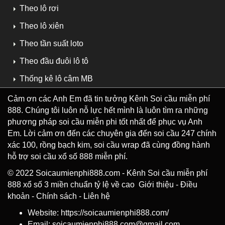
Theo lô rơi
Theo lô xiên
Theo tần suất loto
Theo đầu đuôi lô tô
Thống kê lô câm MB
Cảm ơn các Anh Em đã tin tưởng Kênh Soi cầu miễn phí
888. Chúng tôi luôn nỗ lực hết mình là luôn tìm ra những
phương pháp soi cầu miễn phi tốt nhất để phục vụ Anh
Em. Lời cảm ơn đến các chuyên gia đến
soi cầu 247 chính
xác 100
, rồng bạch kim, soi cầu wrap đã cùng đồng hành
hỗ trợ soi cầu xổ số 888 miễn phí.
© 2022
Soicaumienphi888.com
- Kênh Soi cầu miễn phí
888 xổ số 3 miền chuẩn tỷ lệ về cao
Giới thiệu
-
Điều
khoản
-
Chính sách
-
Liên hệ
Website: https://soicaumienphi888.com/
Email:
soicaumienphi888.com@gmail.com