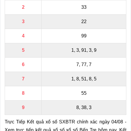
2
33
3
22
4
99
5
1, 3, 91, 3, 9
6
7, 77, 7
7
1, 8, 51, 8, 5
8
55
9
8, 38, 3
Trực Tiếp Kết quả xổ số SXBTR chính xác ngày 04/08 -
Xem trực tiếp kết quả xổ số xổ số Bến Tre hôm nay. Kết