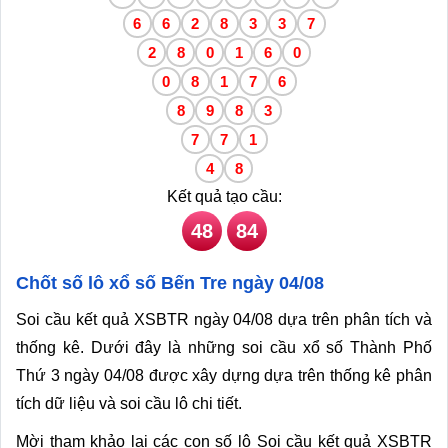
6
6
2
8
3
3
7
2
8
0
1
6
0
0
8
1
7
6
8
9
8
3
7
7
1
4
8
Kết quả tạo cầu:
48
84
Chốt số lô xổ số Bến Tre ngày 04/08
Soi cầu kết quả XSBTR ngày 04/08 dựa trên phân tích và
thống kê. Dưới đây là những soi cầu xổ số Thành Phố
Thứ 3 ngày 04/08 được xây dựng dựa trên thống kê phân
tích dữ liệu và soi cầu lô chi tiết.
Mời tham khảo lại các con số lô Soi cầu kết quả XSBTR