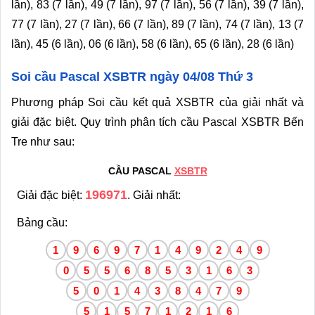
lần), 83 (7 lần), 49 (7 lần), 97 (7 lần), 56 (7 lần), 39 (7 lần),
77 (7 lần), 27 (7 lần), 66 (7 lần), 89 (7 lần), 74 (7 lần), 13 (7
lần), 45 (6 lần), 06 (6 lần), 58 (6 lần), 65 (6 lần), 28 (6 lần)
Soi cầu Pascal XSBTR ngày 04/08 Thứ 3
Phương pháp Soi cầu kết quả XSBTR của giải nhất và
giải đặc biệt. Quy trình phân tích cầu Pascal XSBTR Bến
Tre như sau:
CẦU PASCAL
XSBTR
196971
Giải đặc biệt:
. Giải nhất:
Bảng cầu:
1
9
6
9
7
1
4
9
2
4
9
0
5
5
6
8
5
3
1
6
3
5
0
1
4
3
8
4
7
9
5
1
5
7
1
2
1
6