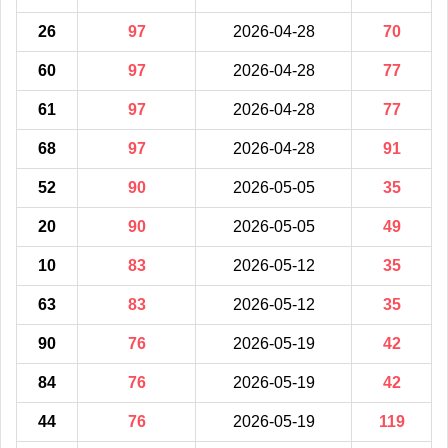
26
97
2026-04-28
70
60
97
2026-04-28
77
61
97
2026-04-28
77
68
97
2026-04-28
91
52
90
2026-05-05
35
20
90
2026-05-05
49
10
83
2026-05-12
35
63
83
2026-05-12
35
90
76
2026-05-19
42
84
76
2026-05-19
42
44
76
2026-05-19
119