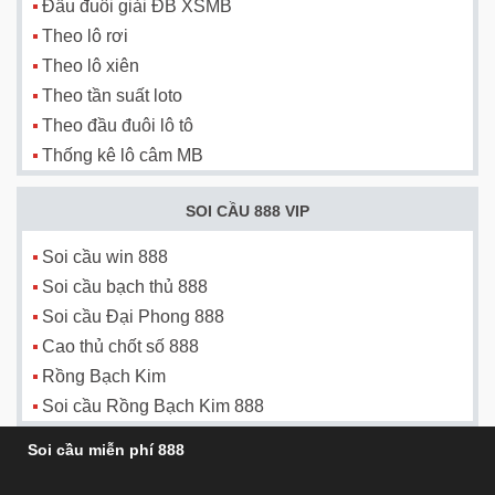
Đầu đuôi giải ĐB XSMB
Theo lô rơi
Theo lô xiên
Theo tần suất loto
Theo đầu đuôi lô tô
Thống kê lô câm MB
SOI CẦU 888 VIP
Soi cầu win 888
Soi cầu bạch thủ 888
Soi cầu Đại Phong 888
Cao thủ chốt số 888
Rồng Bạch Kim
Soi cầu Rồng Bạch Kim 888
Soi cầu miễn phí 888