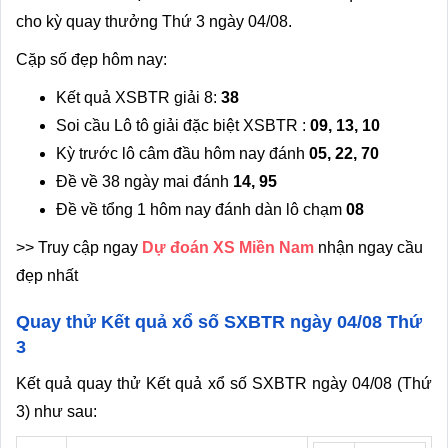
cho kỳ quay thưởng Thứ 3 ngày 04/08.
Cặp số đẹp hôm nay:
Kết quả XSBTR giải 8:
38
Soi cầu Lô tô giải đặc biệt XSBTR :
09, 13, 10
Kỳ trước lô câm đầu hôm nay đánh
05, 22, 70
Đề về 38 ngày mai đánh
14, 95
Đề về tổng 1 hôm nay đánh dàn lô chạm
08
>> Truy cập ngay
Dự đoán XS Miền Nam
nhận ngay cầu
đẹp nhất
Quay thử Kết quả xổ số SXBTR ngày 04/08 Thứ
3
Kết quả quay thử Kết quả xổ số SXBTR ngày 04/08 (Thứ
3) như sau: