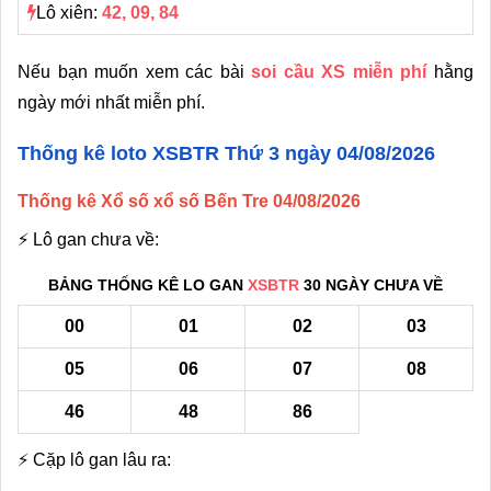
Lô xiên:
42, 09, 84
Nếu bạn muốn xem các bài
soi cầu XS miễn phí
hằng
ngày mới nhất miễn phí.
Thống kê loto XSBTR Thứ 3 ngày 04/08/2026
Thống kê Xổ số xổ số Bến Tre 04/08/2026
⚡ Lô gan chưa về:
BẢNG THỐNG KÊ LO GAN
XSBTR
30 NGÀY CHƯA VỀ
00
01
02
03
05
06
07
08
46
48
86
⚡ Cặp lô gan lâu ra: