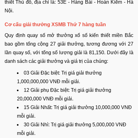
thiết Thủ đô, địa chỉ là: 53E - Hàng Bài - Hoàn Kiếm - Hà
Nội.
Cơ cấu giải thưởng
XSMB
Thứ 7
hàng tuần
Quy định quay số mở thưởng xổ số kiến thiết miền Bắc
bao gồm tổng cộng 27 giải thưởng, tương đương với 27
lần quay số, với tổng số lượng giải là 81,150. Dưới đây là
danh sách các giải thưởng và giá trị của chúng:
03 Giải Đặc biệt: Trị giá giải thưởng
1,000,000,000 VNĐ mỗi giải.
12 Giải phụ Đặc biệt: Trị giá giải thưởng
20,000,000 VNĐ mỗi giải.
15 Giải Nhất: Trị giá giải thưởng 10,000,000 VNĐ
mỗi giải.
30 Giải Nhì: Trị giá giải thưởng 5,000,000 VNĐ
mỗi giải.