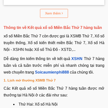
Xem thêm
Thông tin về
Kết quả xổ số Miền Bắc
Thứ 7
hàng tuần
xổ số Miền Bắc
Thứ 7
còn được gọi là
XSMB Thứ 7
, Xổ số
truyền thống, Xổ số kiến thiết miền Bắc
Thứ 7
, Xổ số Hà
Nội - XSHN hoặc Xổ số Thủ Đô - XSTD,...
Dễ dàng tìm kiếm thông tin về kết quả
XSHN
Thứ 7
hàng
tuần và cả tuần trước miễn phí và nhanh chóng tại trang
web chuyên trang
Soicaumienphi888
của chúng tôi.
1. Lịch mở thưởng
XSMB Thứ 7
Các
Kết quả xổ số Miền Bắc
Thứ 7
hàng tuần được mở
thưởng tại Hà Nội ở các đài như sau:
Thứ Hai: Xổ số Hà Nội