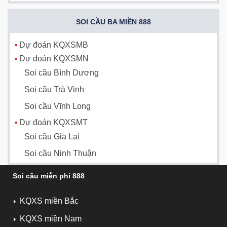
SOI CẦU BA MIỀN 888
Dự đoán KQXSMB
Dự đoán KQXSMN
Soi cầu Bình Dương
Soi cầu Trà Vinh
Soi cầu Vĩnh Long
Dự đoán KQXSMT
Soi cầu Gia Lai
Soi cầu Ninh Thuận
Soi cầu miễn phí 888
KQXS miền Bắc
KQXS miền Nam