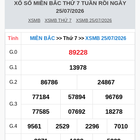
XỔ SỐ MIỀN BẮC THỨ 7 TUẦN RỒI NGÀY
25/07/2026
XSMB
XSMB THỨ 7
XSMB 25/07/2026
Tỉnh
MIỀN BẮC
>> Thứ 7 >>
XSMB 25/07/2026
89228
G.0
13978
G.1
86786
24867
G.2
77184
57894
96769
G.3
77585
07692
18278
9561
2529
2296
7010
G.4