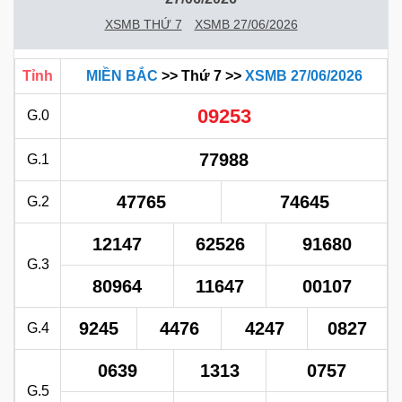
XSMB THỨ 7
XSMB 27/06/2026
Tỉnh
MIỀN BẮC
>> Thứ 7 >>
XSMB 27/06/2026
09253
G.0
77988
G.1
47765
74645
G.2
12147
62526
91680
G.3
80964
11647
00107
9245
4476
4247
0827
G.4
0639
1313
0757
G.5