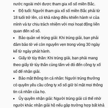
nước ngoài mới được tham gia xổ số miền Bắc.
Độ tuổi: Người tham gia xổ số miền Bắc phải từ
18 tuổi trở lên, có khả năng điều khiển hành vi của
mình và tự chịu trách nhiệm với mọi hoạt động liên
quan đến xổ số.
Bảo quản vé trúng giải: Khi trúng giải, bạn phải
đảm bảo tờ vé còn nguyên vẹn trong vòng 30 ngày
kể từ ngày phát hành.
Giấy tờ tùy thân: Khi trúng giải, bạn phải mang
theo giấy tờ tùy thân cùng tấm vé đó đến công ty xổ
số để nhận giải.
Bảo mật thông tin cá nhân: Người trúng thưởng
có quyền yêu cầu công ty xổ số giữ bí mật mọi thông
tin cá nhân của họ.
Ủy quyền nhận giải: Người trúng giải có thể nhờ
người khác nhận giải hộ nếu gặp trường hợp bất khả