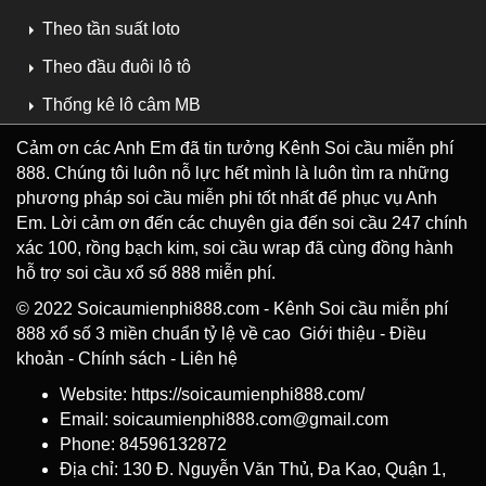
Theo tần suất loto
Theo đầu đuôi lô tô
Thống kê lô câm MB
Cảm ơn các Anh Em đã tin tưởng Kênh Soi cầu miễn phí
888. Chúng tôi luôn nỗ lực hết mình là luôn tìm ra những
phương pháp soi cầu miễn phi tốt nhất để phục vụ Anh
Em. Lời cảm ơn đến các chuyên gia đến
soi cầu 247 chính
xác 100
, rồng bạch kim, soi cầu wrap đã cùng đồng hành
hỗ trợ soi cầu xổ số 888 miễn phí.
© 2022
Soicaumienphi888.com
- Kênh Soi cầu miễn phí
888 xổ số 3 miền chuẩn tỷ lệ về cao
Giới thiệu
-
Điều
khoản
-
Chính sách
-
Liên hệ
Website: https://soicaumienphi888.com/
Email:
soicaumienphi888.com@gmail.com
Phone: 84596132872
Địa chỉ: 130 Đ. Nguyễn Văn Thủ, Đa Kao, Quận 1,