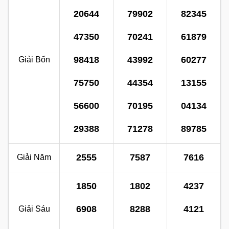
20644
79902
82345
47350
70241
61879
98418
43992
60277
Giải Bốn
75750
44354
13155
56600
70195
04134
29388
71278
89785
2555
7587
7616
Giải Năm
1850
1802
4237
6908
8288
4121
Giải Sáu