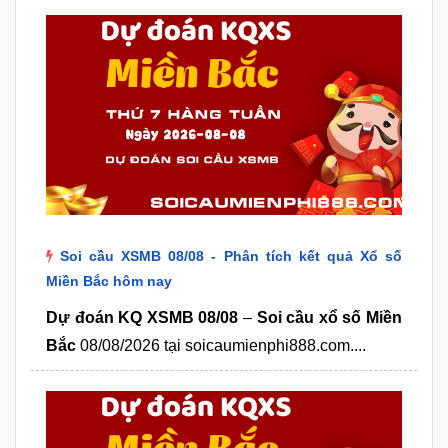
Soi cầu XSMB 08/08 - Phân tích kết quả Xổ số
Miền Bắc hôm nay
Dự đoán KQ XSMB 08/08
–
Soi cầu xổ số Miền
Bắc
08/08/2026 tại soicaumienphi888.com....