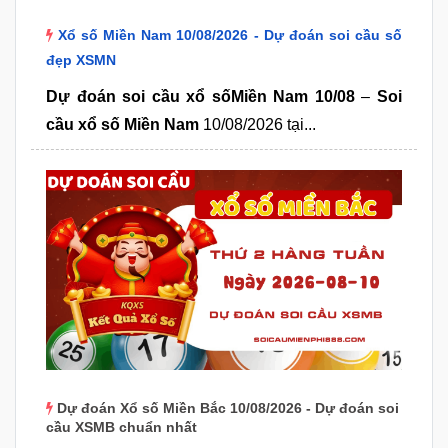
Xổ số Miền Nam 10/08/2026 - Dự đoán soi cầu số
đẹp XSMN
Dự đoán soi cầu xổ sốMiền Nam 10/08
–
Soi
cầu xổ số Miền Nam
10/08/2026 tại...
Dự đoán Xổ số Miền Bắc 10/08/2026 - Dự đoán soi
cầu XSMB chuẩn nhất