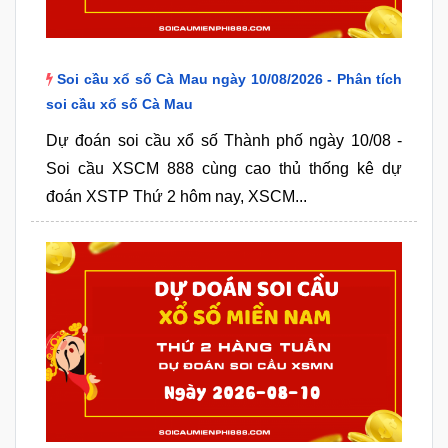
Soi cầu xổ số Cà Mau ngày 10/08/2026 - Phân tích
soi cầu xổ số Cà Mau
Dự đoán soi cầu xổ số Thành phố ngày 10/08 -
Soi cầu XSCM 888 cùng cao thủ thống kê dự
đoán XSTP Thứ 2 hôm nay, XSCM...