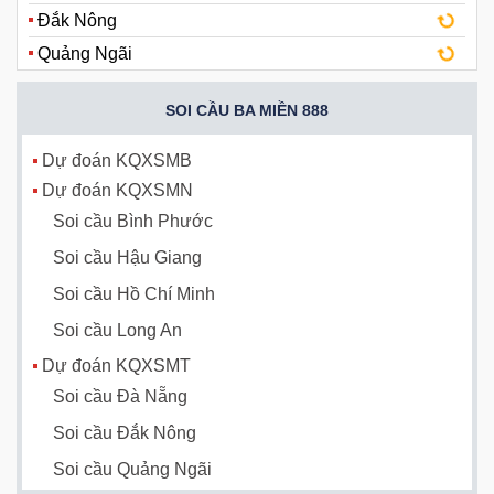
Đắk Nông
Quảng Ngãi
SOI CẦU BA MIỀN 888
Dự đoán KQXSMB
Dự đoán KQXSMN
Soi cầu Bình Phước
Soi cầu Hậu Giang
Soi cầu Hồ Chí Minh
Soi cầu Long An
Dự đoán KQXSMT
Soi cầu Đà Nẵng
Soi cầu Đắk Nông
Soi cầu Quảng Ngãi