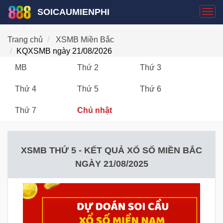
SOICAUMIENPHI
T
o
g
Trang chủ
XSMB Miền Bắc
g
KQXSMB ngày 21/08/2026
l
MB
Thứ 2
Thứ 3
e
n
Thứ 4
Thứ 5
Thứ 6
a
v
Thứ 7
Chủ nhật
i
g
a
XSMB THỨ 5 - KẾT QUẢ XỔ SỐ MIỀN BẮC
t
i
NGÀY 21/08/2025
o
n