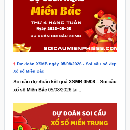
Dự đoán XSMB ngày 05/08/2026 - Soi cầu số đẹp
Xổ số Miền Bắc
Soi cầu dự đoán kết quả XSMB 05/08
–
Soi cầu
xổ số Miền Bắc
05/08/2026 tại...