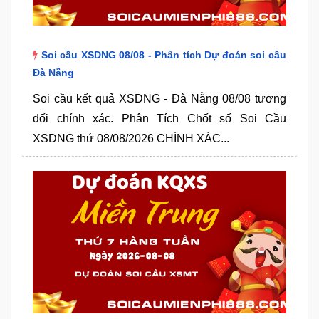
Soi cầu XSDNG 08/08 - Phân tích Dự đoán soi cầu
Đà Nẵng
Soi cầu kết quả XSDNG - Đà Nẵng 08/08 tương
đối chính xác. Phân Tích Chốt số Soi Cầu
XSDNG thứ 08/08/2026 CHÍNH XÁC...