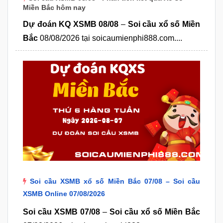
Miền Bắc hôm nay
Dự đoán KQ XSMB 08/08
–
Soi cầu xổ số Miền
Bắc
08/08/2026 tại soicaumienphi888.com....
Soi cầu XSMB xổ số Miền Bắc 07/08 – Soi cầu
XSMB Online 07/08/2026
Soi cầu XSMB 07/08
–
Soi cầu xổ số Miền Bắc