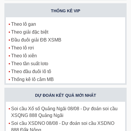
THỐNG KÊ VIP
Theo lô gan
Theo giải đặc biệt
Đầu đuôi giải ĐB XSMB
Theo lô rơi
Theo lô xiên
Theo tần suất loto
Theo đầu đuôi lô tô
Thống kê lô câm MB
DỰ ĐOÁN KẾT QUẢ MỚI NHẤT
Soi cầu Xổ số Quảng Ngãi 08/08 - Dự đoán soi cầu
XSQNG 888 Quảng Ngãi
Soi cầu XSDNO 08/08 - Dự đoán soi cầu XSDNO
888 Đắk Nông