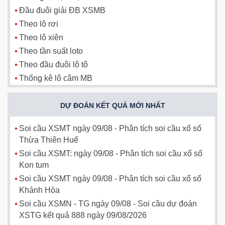
Đầu đuôi giải ĐB XSMB
Theo lô rơi
Theo lô xiên
Theo tần suất loto
Theo đầu đuôi lô tô
Thống kê lô câm MB
DỰ ĐOÁN KẾT QUẢ MỚI NHẤT
Soi cầu XSMT ngày 09/08 - Phân tích soi cầu xổ số
Thừa Thiên Huế
Soi cầu XSMT: ngày 09/08 - Phân tích soi cầu xổ số
Kon tum
Soi cầu XSMT ngày 09/08 - Phân tích soi cầu xổ số
Khánh Hòa
Soi cầu XSMN - TG ngày 09/08 - Soi cầu dự đoán
XSTG kết quả 888 ngày 09/08/2026