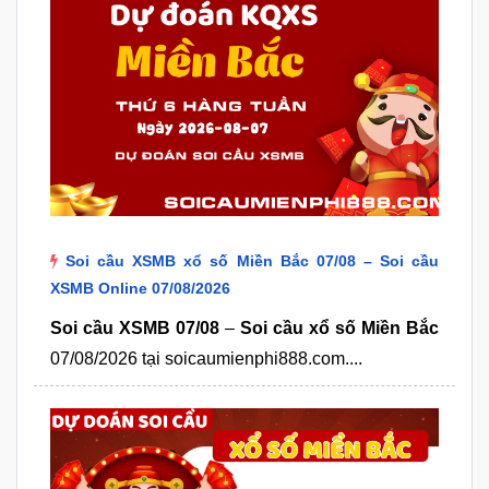
Soi cầu XSMB xổ số Miền Bắc 07/08 – Soi cầu
XSMB Online 07/08/2026
Soi cầu XSMB 07/08
–
Soi cầu xổ số Miền Bắc
07/08/2026 tại soicaumienphi888.com....