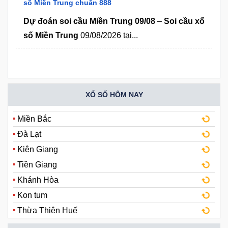
số Miền Trung chuẩn 888
Dự đoán soi cầu Miền Trung 09/08
–
Soi cầu xổ
số Miền Trung
09/08/2026 tại...
XỔ SỐ HÔM NAY
Miền Bắc
Đà Lạt
Kiên Giang
Tiền Giang
Khánh Hòa
Kon tum
Thừa Thiên Huế