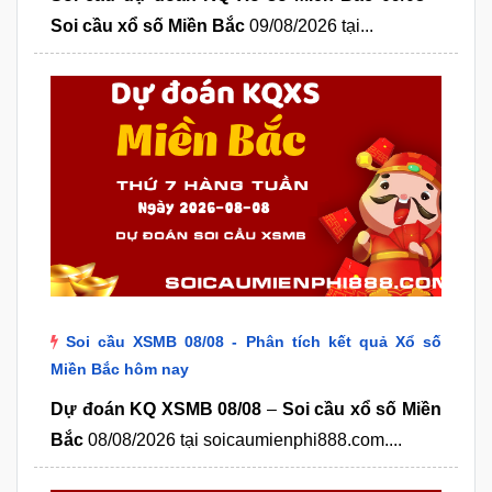
Soi cầu xổ số Miền Bắc
09/08/2026 tại...
Soi cầu XSMB 08/08 - Phân tích kết quả Xổ số
Miền Bắc hôm nay
Dự đoán KQ XSMB 08/08
–
Soi cầu xổ số Miền
Bắc
08/08/2026 tại soicaumienphi888.com....