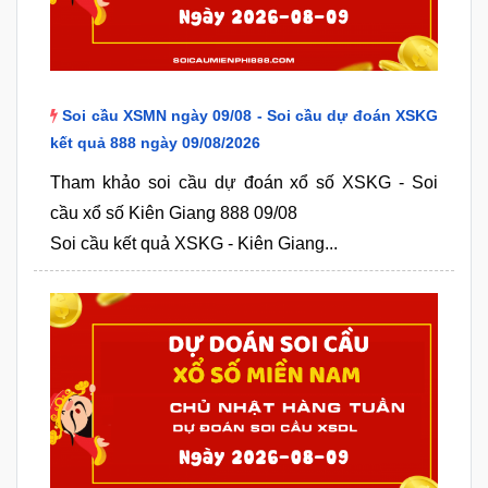
Soi cầu XSMN ngày 09/08 - Soi cầu dự đoán XSKG
kết quả 888 ngày 09/08/2026
Tham khảo soi cầu dự đoán xổ số XSKG - Soi
cầu xổ số Kiên Giang 888 09/08
Soi cầu kết quả XSKG - Kiên Giang...