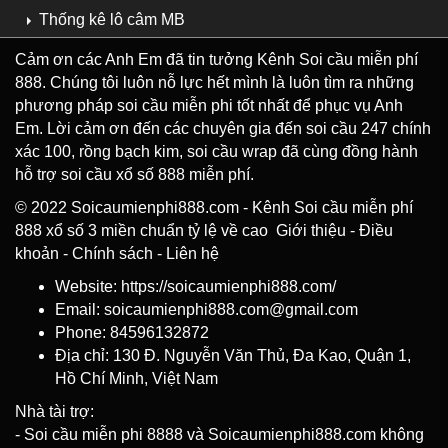
Thống kê lô câm MB
Cảm ơn các Anh Em đã tin tưởng Kênh Soi cầu miễn phí
888. Chúng tôi luôn nỗ lực hết mình là luôn tìm ra những
phương pháp soi cầu miễn phi tốt nhất để phục vụ Anh
Em. Lời cảm ơn đến các chuyên gia đến
soi cầu 247 chính
xác 100
, rồng bạch kim, soi cầu wrap đã cùng đồng hành
hỗ trợ soi cầu xổ số 888 miễn phí.
© 2022
Soicaumienphi888.com
- Kênh Soi cầu miễn phí
888 xổ số 3 miền chuẩn tỷ lệ về cao
Giới thiệu
-
Điều
khoản
-
Chính sách
-
Liên hệ
Website: https://soicaumienphi888.com/
Email:
soicaumienphi888.com@gmail.com
Phone: 84596132872
Địa chỉ: 130 Đ. Nguyễn Văn Thủ, Đa Kao, Quận 1,
Hồ Chí Minh, Việt Nam
Nhà tài trợ:
- Soi cầu miễn phi 8888 và Soicaumienphi888.com không