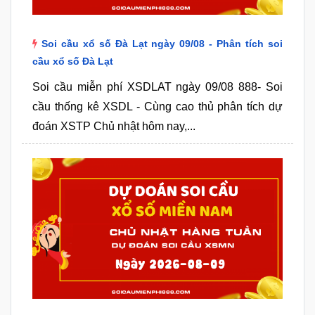
Soi cầu xổ số Đà Lạt ngày 09/08 - Phân tích soi
cầu xổ số Đà Lạt
Soi cầu miễn phí XSDLAT ngày 09/08 888- Soi
cầu thống kê XSDL - Cùng cao thủ phân tích dự
đoán XSTP Chủ nhật hôm nay,...