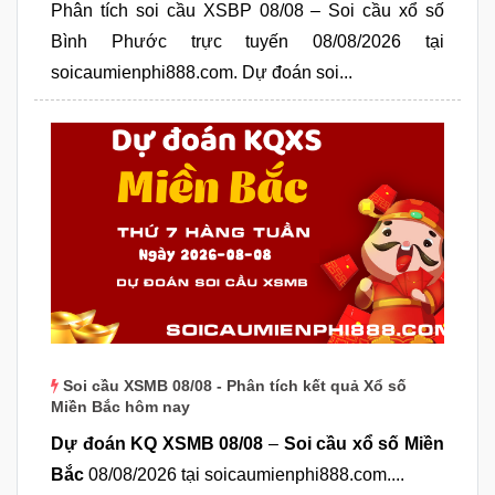
Phân tích soi cầu XSBP 08/08 – Soi cầu xổ số
Bình Phước trực tuyến 08/08/2026 tại
soicaumienphi888.com. Dự đoán soi...
Soi cầu XSMB 08/08 - Phân tích kết quả Xổ số
Miền Bắc hôm nay
Dự đoán KQ XSMB 08/08
–
Soi cầu xổ số Miền
Bắc
08/08/2026 tại soicaumienphi888.com....