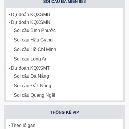
SOI CẦU BA MIỀN 888
Dự đoán KQXSMB
Dự đoán KQXSMN
Soi cầu Bình Phước
Soi cầu Hậu Giang
Soi cầu Hồ Chí Minh
Soi cầu Long An
Dự đoán KQXSMT
Soi cầu Đà Nẵng
Soi cầu Đắk Nông
Soi cầu Quảng Ngãi
THỐNG KÊ VIP
Theo lô gan