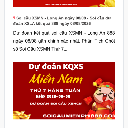
Soi cầu XSMN - Long An ngày 08/08 - Soi cầu dự
đoán XSLA kết quả 888 ngày 08/08/2026
Dự đoán kết quả soi cầu XSMN - Long An 888
ngày 08/08 gần chính xác nhất. Phân Tích Chốt
số Soi Cầu XSMN Thứ 7...