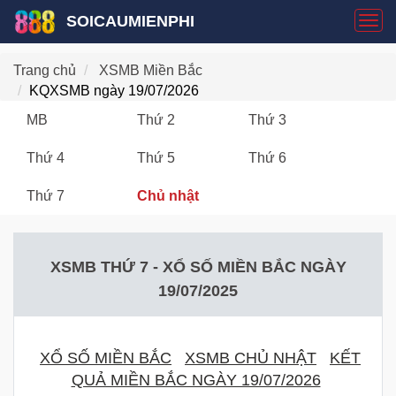
SOICAUMIENPHI
T
o
g
Trang chủ
XSMB Miền Bắc
g
KQXSMB ngày 19/07/2026
l
MB
Thứ 2
Thứ 3
e
n
Thứ 4
Thứ 5
Thứ 6
a
v
Thứ 7
Chủ nhật
i
g
a
XSMB THỨ 7 - XỔ SỐ MIỀN BẮC NGÀY
t
i
19/07/2025
o
n
XỔ SỐ MIỀN BẮC
XSMB CHỦ NHẬT
KẾT
QUẢ MIỀN BẮC NGÀY 19/07/2026