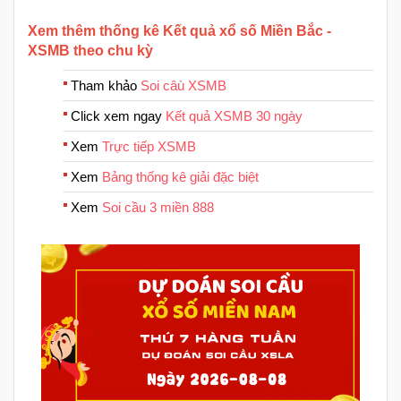
Xem thêm thống kê Kết quả xổ số Miền Bắc -
XSMB theo chu kỳ
Tham khảo
Soi câù XSMB
Click xem ngay
Kết quả XSMB 30 ngày
Xem
Trực tiếp XSMB
Xem
Bảng thống kê giải đặc biệt
Xem
Soi cầu 3 miền 888