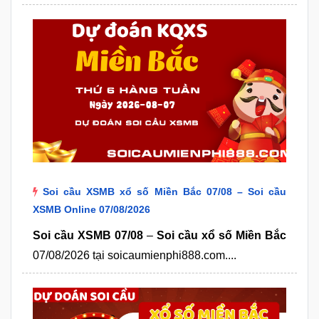
Soi cầu XSMB xổ số Miền Bắc 07/08 – Soi cầu
XSMB Online 07/08/2026
Soi cầu XSMB 07/08
–
Soi cầu xổ số Miền Bắc
07/08/2026 tại soicaumienphi888.com....