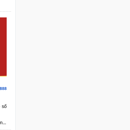
 888
 số
...