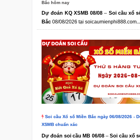
Bắc hôm nay
Dự đoán KQ XSMB 08/08
–
Soi cầu xổ s
Bắc
08/08/2026 tại soicaumienphi888.com...
Soi cầu Xổ số Miền Bắc ngày 06/08/2026 - 
XSMB chuẩn xác
Dự đoán soi cầu MB 06/08
–
Soi cầu xổ s