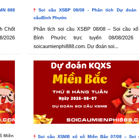
SMN 888
Soi cầu XSBP 08/08 - Phân tích Dự đoán 
cầuBình Phước
h Chốt
Phân tích soi cầu XSBP 08/08 – Soi cầu xổ
8/2026
Bình Phước trực tuyến 08/08/2026 
soicaumienphi888.com. Dự đoán soi...
số Miền
Soi cầu XSMB xổ số Miền Bắc 07/08 – Soi 