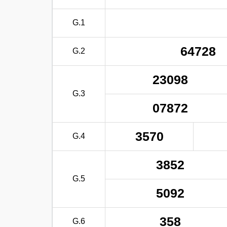
G.1
64728
G.2
23098
G.3
07872
3570
G.4
3852
G.5
5092
358
G.6