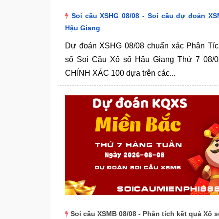
Soi cầu XSHG 08/08 - Soi cầu dự đoán X
Hậu Giang
Dự đoán XSHG 08/08 chuẩn xác Phân Tíc
số Soi Cầu Xổ số Hậu Giang Thứ 7 08/0
CHÍNH XÁC 100 dựa trên các...
Soi cầu XSMB 08/08 - Phân tích kết quả Xổ 