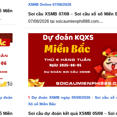
XSMB Online 07/08/2026
ố Miền
Soi cầu XSMB 07/08
–
Soi cầu xổ số Miền 
.
07/08/2026 tại soicaumienphi888.com....
Dự đoán
Dự đoán XSMB ngày 05/08/2026 - Soi cầu số 
Xổ số Miền Bắc
ố Miền
Soi cầu dự đoán kết quả XSMB 05/08
–
Soi 