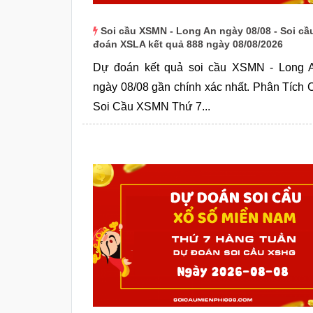
Soi cầu XSMN - Long An ngày 08/08 - Soi cầ
đoán XSLA kết quả 888 ngày 08/08/2026
Dự đoán kết quả soi cầu XSMN - Long 
ngày 08/08 gần chính xác nhất. Phân Tích 
Soi Cầu XSMN Thứ 7...