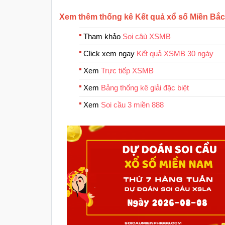
Xem thêm thống kê Kết quả xổ số Miền Bắc
Tham khảo
Soi câù XSMB
Click xem ngay
Kết quả XSMB 30 ngày
Xem
Trực tiếp XSMB
Xem
Bảng thống kê giải đặc biệt
Xem
Soi cầu 3 miền 888