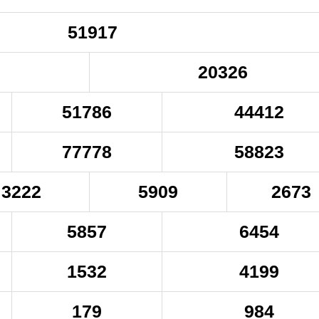
51917
20326
51786
44412
77778
58823
3222
5909
2673
5857
6454
1532
4199
179
984