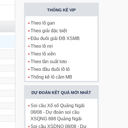
THỐNG KÊ VIP
Theo lô gan
Theo giải đặc biệt
Đầu đuôi giải ĐB XSMB
Theo lô rơi
Theo lô xiên
Theo tần suất loto
Theo đầu đuôi lô tô
Thống kê lô câm MB
DỰ ĐOÁN KẾT QUẢ MỚI NHẤT
Soi cầu Xổ số Quảng Ngãi
08/08 - Dự đoán soi cầu
XSQNG 888 Quảng Ngãi
Soi cầu XSDNO 08/08 - Dự