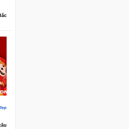
Bắc
đẹp
cầu