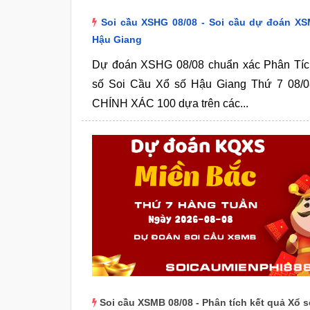
Soi cầu XSHG 08/08 - Soi cầu dự đoán X
Hậu Giang
Dự đoán XSHG 08/08 chuẩn xác Phân Tíc
số Soi Cầu Xổ số Hậu Giang Thứ 7 08/0
CHÍNH XÁC 100 dựa trên các...
Soi cầu XSMB 08/08 - Phân tích kết quả Xổ 