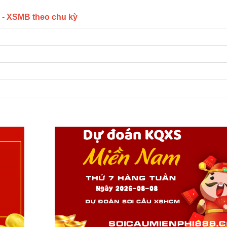
 - XSMB theo chu kỳ