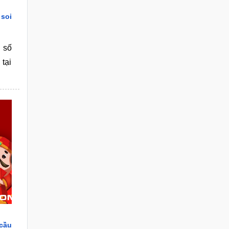
soi
 số
tại
cầu