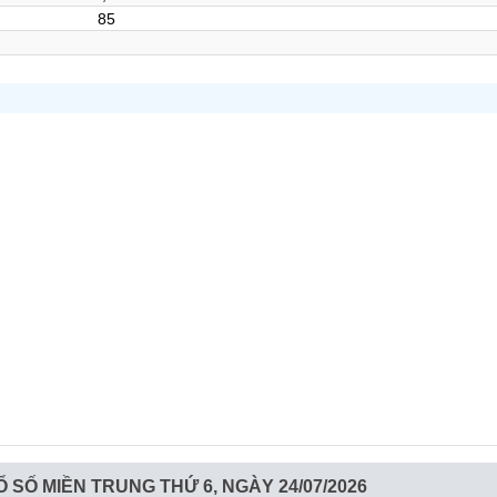
85
 SỐ MIỀN TRUNG THỨ 6, NGÀY 24/07/2026