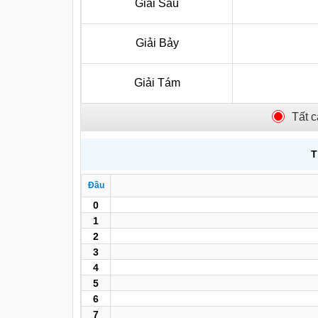
Giải Sáu
Giải Bảy
Giải Tám
Tất c
T
Đầu
0
1
2
3
4
5
6
7