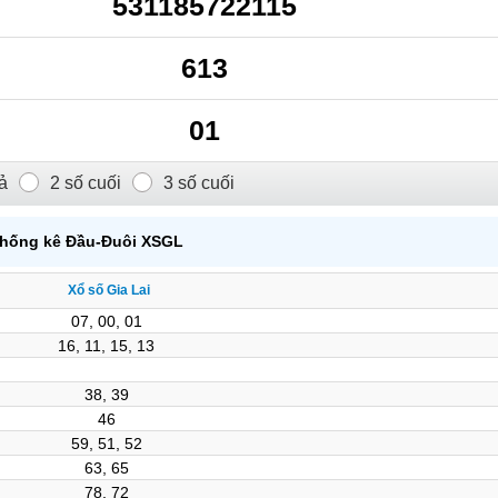
5311
8572
2115
613
01
ả
2 số cuối
3 số cuối
hống kê Đầu-Đuôi
XSGL
Xổ số Gia Lai
07, 00, 01
16, 11, 15, 13
38, 39
46
59, 51, 52
63, 65
78, 72