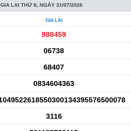
GIA LAI THỨ 6, NGÀY 31/07/2026
GIA LAI
988459
06738
68407
08346
04363
1
04952
26185
50300
13439
55765
00078
3116