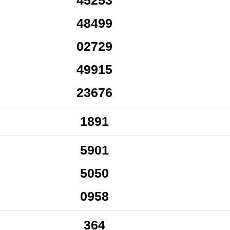
45253
48499
02729
49915
23676
1891
5901
5050
0958
364