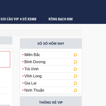
SOI CẦU VIP 4 SỐ XSMB
RỒNG BẠCH KIM
XỔ SỐ HÔM NAY
Miền Bắc
Bình Dương
Trà Vinh
Vĩnh Long
Gia Lai
Ninh Thuận
THỐNG KÊ VIP