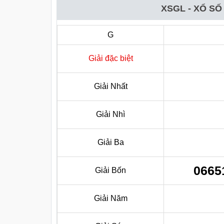
XSGL - XỔ SỐ 
G
Giải đặc biệt
Giải Nhất
Giải Nhì
Giải Ba
0665
Giải Bốn
Giải Năm