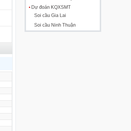
Dự đoán KQXSMT
Soi cầu Gia Lai
Soi cầu Ninh Thuận