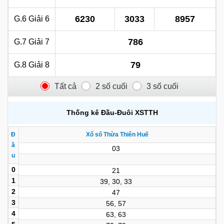
6230
3033
8957
G.6
Giải 6
786
G.7
Giải 7
79
G.8
Giải 8
Tất cả
2 số cuối
3 số cuối
Thống kê Đầu-Đuôi
XSTTH
Đ
Xổ số Thừa Thiên Huế
ầ
03
u
0
21
1
39, 30, 33
2
47
3
56, 57
4
63, 63