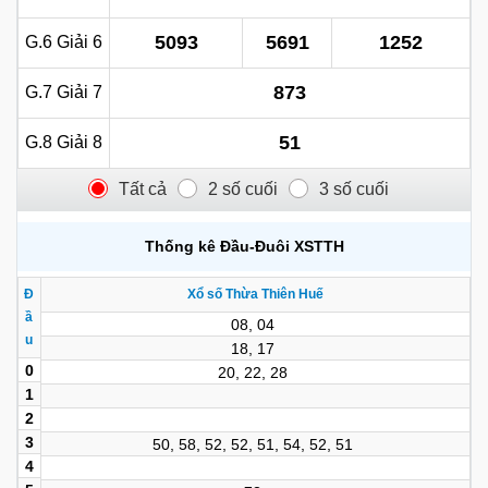
5093
5691
1252
G.6
Giải 6
873
G.7
Giải 7
51
G.8
Giải 8
Tất cả
2 số cuối
3 số cuối
Thống kê Đầu-Đuôi
XSTTH
Đ
Xổ số Thừa Thiên Huế
ầ
08, 04
u
18, 17
0
20, 22, 28
1
2
3
50, 58, 52, 52, 51, 54, 52, 51
4