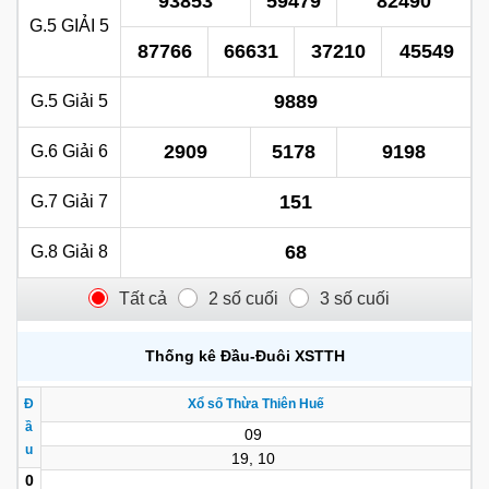
93853
59479
82490
G.5
GIẢI 5
87766
66631
37210
45549
9889
G.5
Giải 5
2909
5178
9198
G.6
Giải 6
151
G.7
Giải 7
68
G.8
Giải 8
Tất cả
2 số cuối
3 số cuối
Thống kê Đầu-Đuôi
XSTTH
Đ
Xổ số Thừa Thiên Huế
ầ
09
u
19, 10
0