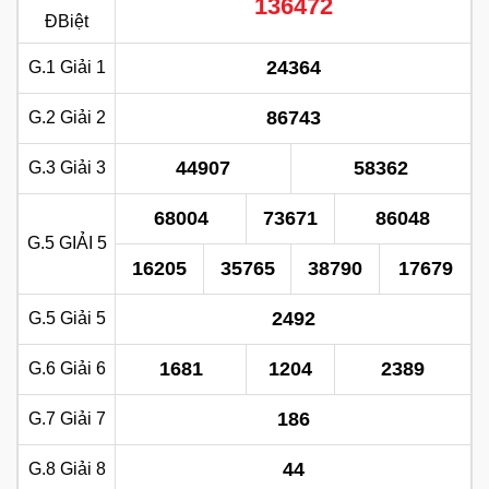
136472
ĐBiệt
24364
G.1
Giải 1
86743
G.2
Giải 2
44907
58362
G.3
Giải 3
68004
73671
86048
G.5
GIẢI 5
16205
35765
38790
17679
2492
G.5
Giải 5
1681
1204
2389
G.6
Giải 6
186
G.7
Giải 7
44
G.8
Giải 8