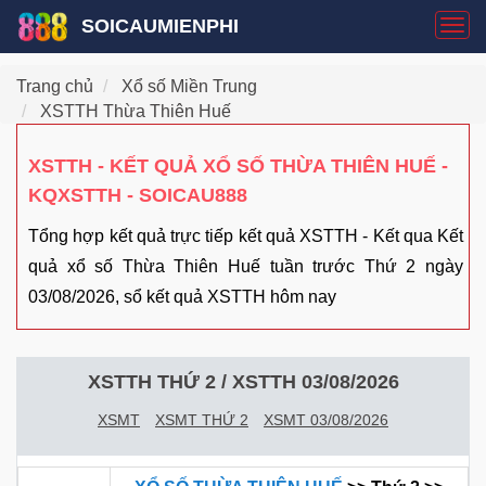
SOICAUMIENPHI
T
o
g
Trang chủ
Xổ số Miền Trung
g
XSTTH Thừa Thiên Huế
l
e
XSTTH - KẾT QUẢ XỔ SỐ THỪA THIÊN HUẾ -
n
KQXSTTH - SOICAU888
a
v
Tổng hợp kết quả trực tiếp kết quả XSTTH - Kết qua Kết
i
quả xổ số Thừa Thiên Huế tuần trước Thứ 2 ngày
g
03/08/2026
, sổ kết quả XSTTH hôm nay
a
t
i
o
XSTTH THỨ 2 / XSTTH 03/08/2026
n
XSMT
XSMT THỨ 2
XSMT 03/08/2026