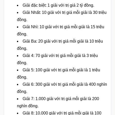
Giải đặc biệt: 1 giải với trị giá 2 tỷ đồng.
Giải Nhất: 10 giải với trị giá mỗi giải là 30 triệu
đồng.
Giải Nhì: 10 giải với trị giá mỗi giải là 15 triệu
đồng.
Giải Ba: 20 giải với trị giá mỗi giải là 10 triệu
đồng.
Giải 4: 70 giải với trị giá mỗi giải là 3 triệu
đồng.
Giải 5: 100 giải với trị giá mỗi giải là 1 triệu
đồng.
Giải 6: 300 giải với trị giá mỗi giải là 400 nghìn
đồng.
Giải 7: 1.000 giải với trị giá mỗi giải là 200
nghìn đồng.
Giải 8: 10.000 giải với trị giá mỗi giải là 100