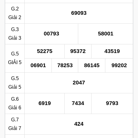
G.2
69093
Giải 2
G.3
00793
58001
Giải 3
52275
95372
43519
G.5
GIẢI 5
06901
78253
86145
99202
G.5
2047
Giải 5
G.6
6919
7434
9793
Giải 6
G.7
424
Giải 7