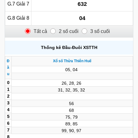
632
G.7
Giải 7
04
G.8
Giải 8
Tất cả
2 số cuối
3 số cuối
Thống kê Đầu-Đuôi
XSTTH
Đ
Xổ số Thừa Thiên Huế
ầ
05, 04
u
0
26, 28, 26
1
31, 32, 35, 32
2
3
56
4
68
5
75, 79
6
89, 85
7
99, 90, 97
8