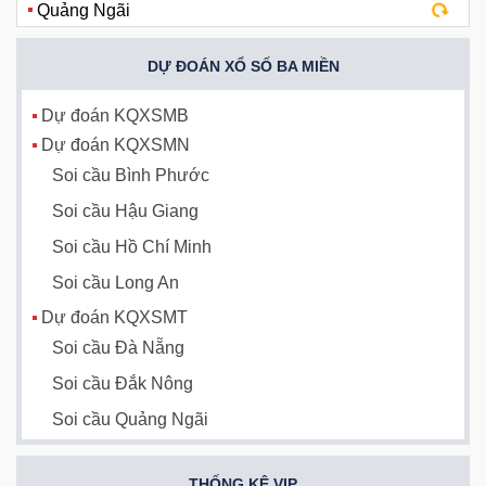
Quảng Ngãi
DỰ ĐOÁN XỔ SỐ BA MIỀN
Dự đoán KQXSMB
Dự đoán KQXSMN
Soi cầu Bình Phước
Soi cầu Hậu Giang
Soi cầu Hồ Chí Minh
Soi cầu Long An
Dự đoán KQXSMT
Soi cầu Đà Nẵng
Soi cầu Đắk Nông
Soi cầu Quảng Ngãi
THỐNG KÊ VIP