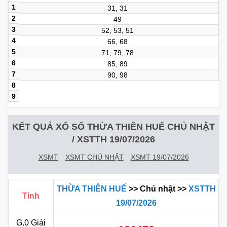
1
31, 31
2
49
3
52, 53, 51
4
66, 68
5
71, 79, 78
6
85, 89
7
90, 98
8
9
KẾT QUẢ XỔ SỐ THỪA THIÊN HUẾ CHỦ NHẬT
/ XSTTH 19/07/2026
XSMT
XSMT CHỦ NHẬT
XSMT 19/07/2026
THỪA THIÊN HUẾ
>> Chủ nhật >>
XSTTH
Tỉnh
19/07/2026
G.0
Giải