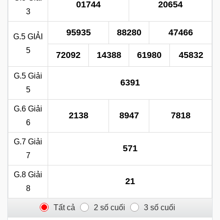
01744
20654
3
95935
88280
47466
G.5
GIẢI
5
72092
14388
61980
45832
G.5
Giải
6391
5
G.6
Giải
2138
8947
7818
6
G.7
Giải
571
7
G.8
Giải
21
8
Tất cả
2 số cuối
3 số cuối