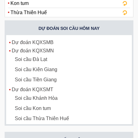
Kon tum
Thừa Thiên Huế
DỰ ĐOÁN SOI CẦU HÔM NAY
Dự đoán KQXSMB
Dự đoán KQXSMN
Soi cầu Đà Lạt
Soi cầu Kiên Giang
Soi cầu Tiền Giang
Dự đoán KQXSMT
Soi cầu Khánh Hòa
Soi cầu Kon tum
Soi cầu Thừa Thiên Huế