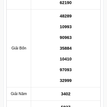
62190
48289
10993
90963
35884
Giải Bốn
10410
97093
32999
3402
Giải Năm