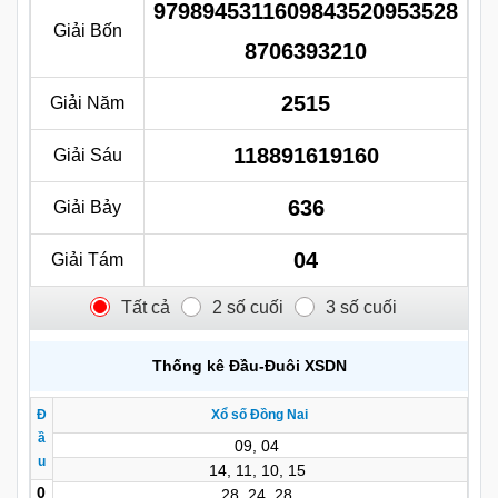
97989
45311
60984
35209
53528
Giải Bốn
87063
93210
2515
Giải Năm
1188
9161
9160
Giải Sáu
636
Giải Bảy
04
Giải Tám
Tất cả
2 số cuối
3 số cuối
Thống kê Đầu-Đuôi
XSDN
Đ
Xổ số Đồng Nai
ầ
09, 04
u
14, 11, 10, 15
0
28, 24, 28