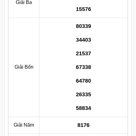
Giải Ba
15576
80339
34403
21537
67338
Giải Bốn
64780
26335
58834
8176
Giải Năm