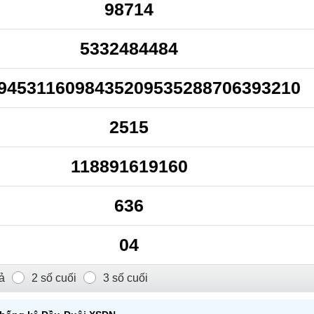
98714
53324
84484
9
45311
60984
35209
53528
87063
93210
2515
1188
9161
9160
636
04
ả
2 số cuối
3 số cuối