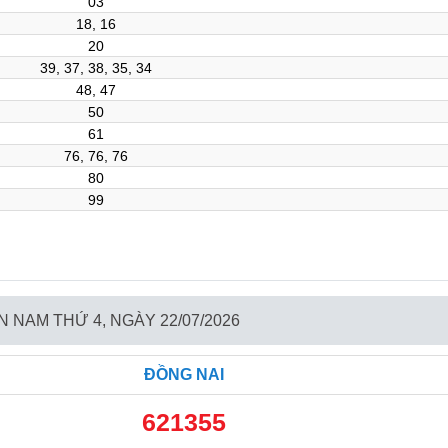
03
18, 16
20
39, 37, 38, 35, 34
48, 47
50
61
76, 76, 76
80
99
N NAM THỨ 4, NGÀY 22/07/2026
ĐỒNG NAI
621355