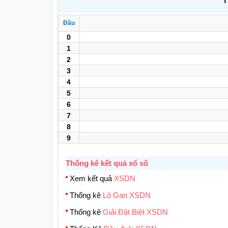
T
Đầu
0
1
2
3
4
5
6
7
8
9
Thống kê kết quả xổ số
Xem kết quả
XSDN
Thống kê
Lô Gan XSDN
Thống kê
Giải Đặt Biệt XSDN