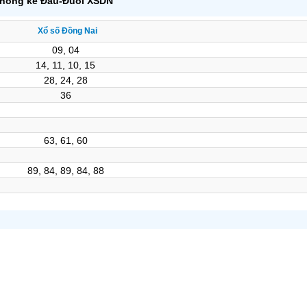
hống kê Đầu-Đuôi
XSDN
Xổ số Đồng Nai
09, 04
14, 11, 10, 15
28, 24, 28
36
63, 61, 60
89, 84, 89, 84, 88