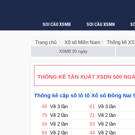
SOI CẦU XSMB
SOI CẦU XSMN
SO
Trang chủ
Xổ số Miền Nam
Thống kê XS
XSMB 30 ngày
THỐNG KÊ TẦN XUẤT XSDN 500 NGÀ
Thống kê cặp số lô tô Xổ số Đồng Nai 
48
Về 3 lần
61
Về 3 lần
79
Về 2 lần
21
Về 2 lần
34
Về 2 lần
83
Về 2 lần
94
Về 2 lần
44
Về 2 lần