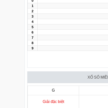
0
1
2
3
4
5
6
7
8
9
XỔ SỐ MIỀ
G
Giải đặc biệt