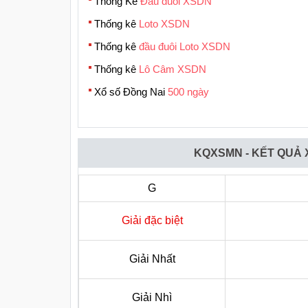
Thống Kê
Đầu đuôi XSDN
Thống kê
Loto XSDN
Thống kê
đầu đuôi Loto XSDN
Thống kê
Lô Câm XSDN
Xổ số Đồng Nai
500 ngày
KQXSMN - KẾT QUẢ X
G
Giải đặc biệt
Giải Nhất
Giải Nhì