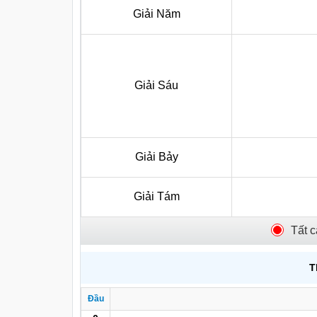
Giải Năm
Giải Sáu
Giải Bảy
Giải Tám
Tất c
T
Đầu