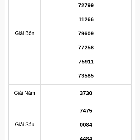
72799
11266
79609
Giải Bốn
77258
75911
73585
3730
Giải Năm
7475
0084
Giải Sáu
4484