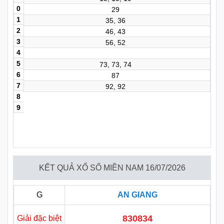
0
29
1
35, 36
2
46, 43
3
56, 52
4
5
73, 73, 74
6
87
7
92, 92
8
9
KẾT QUẢ XỔ SỐ MIỀN NAM 16/07/2026
G
AN GIANG
830834
Giải đặc biệt