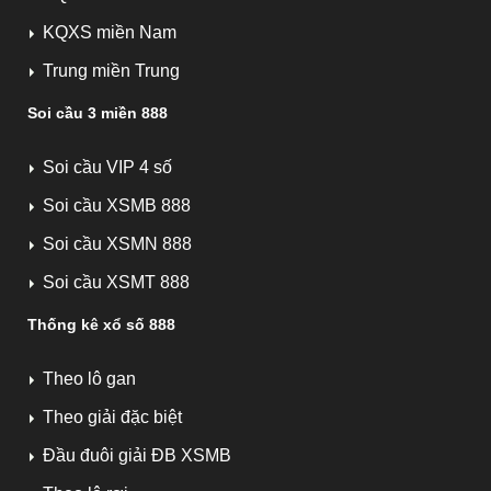
KQXS miền Nam
Trung miền Trung
Soi cầu 3 miền 888
Soi cầu VIP 4 số
Soi cầu XSMB 888
Soi cầu XSMN 888
Soi cầu XSMT 888
Thống kê xổ số 888
Theo lô gan
Theo giải đặc biệt
Đầu đuôi giải ĐB XSMB