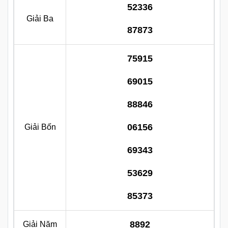
52336
Giải Ba
87873
75915
69015
88846
06156
Giải Bốn
69343
53629
85373
8892
Giải Năm