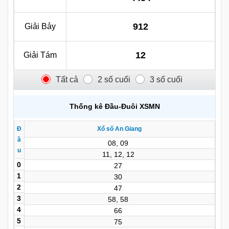
912
Giải Bảy
12
Giải Tám
Tất cả
2 số cuối
3 số cuối
Thống kê Đầu-Đuôi
XSMN
Đ
Xổ số An Giang
ầ
08, 09
u
11, 12, 12
0
27
1
30
2
47
3
58, 58
4
66
5
75