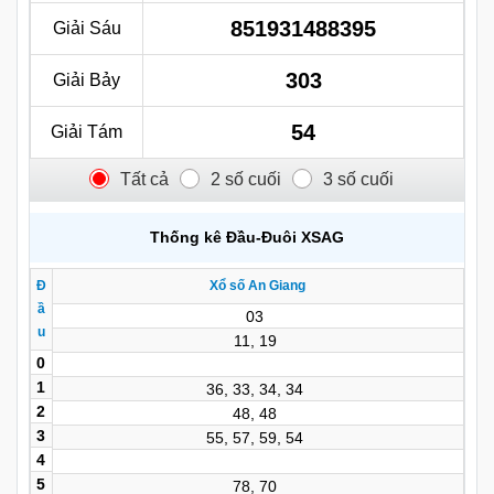
8519
3148
8395
Giải Sáu
303
Giải Bảy
54
Giải Tám
Tất cả
2 số cuối
3 số cuối
Thống kê Đầu-Đuôi
XSAG
Đ
Xổ số An Giang
ầ
03
u
11, 19
0
1
36, 33, 34, 34
2
48, 48
3
55, 57, 59, 54
4
5
78, 70