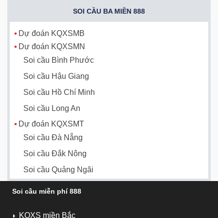
SOI CẦU BA MIỀN 888
Dự đoán KQXSMB
Dự đoán KQXSMN
Soi cầu Bình Phước
Soi cầu Hậu Giang
Soi cầu Hồ Chí Minh
Soi cầu Long An
Dự đoán KQXSMT
Soi cầu Đà Nẵng
Soi cầu Đắk Nông
Soi cầu Quảng Ngãi
Soi cầu miễn phí 888
KQXS miền Bắc