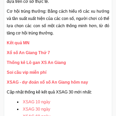
dựa trên cơ sở thực tế.
Cơ hội trúng thưởng: Bằng cách hiểu rõ các xu hướng
và tần suất xuất hiện của các con số, người chơi có thể
lựa chọn các con số một cách thông minh hơn, từ đó
tăng cơ hội trúng thưởng.
Kết quả MN
Xổ số An Giang Thứ 7
Thống kê Lô gan XS An Giang
Soi cầu vip miễn phí
XSAG - dự đoán xổ số An Giang hôm nay
Cập nhật thống kê kết quả XSAG
30
mới nhất:
XSAG 10 ngày
XSAG 30 ngày