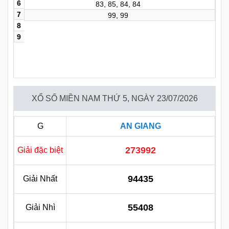
6
83, 85, 84, 84
7
99, 99
8
9
XỔ SỐ MIỀN NAM THỨ 5, NGÀY 23/07/2026
G
AN GIANG
273992
Giải đặc biệt
94435
Giải Nhất
55408
Giải Nhì