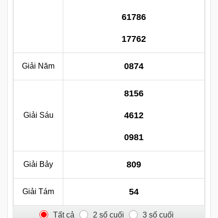
61786
17762
0874
Giải Năm
8156
4612
Giải Sáu
0981
809
Giải Bảy
54
Giải Tám
Tất cả
2 số cuối
3 số cuối