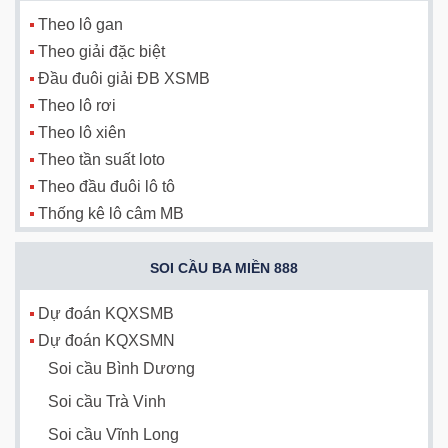
Theo lô gan
Theo giải đặc biệt
Đầu đuôi giải ĐB XSMB
Theo lô rơi
Theo lô xiên
Theo tần suất loto
Theo đầu đuôi lô tô
Thống kê lô câm MB
SOI CẦU BA MIỀN 888
Dự đoán KQXSMB
Dự đoán KQXSMN
Soi cầu Bình Dương
Soi cầu Trà Vinh
Soi cầu Vĩnh Long