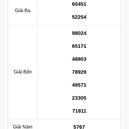
60451
Giải Ba
52254
98024
65171
48803
78929
Giải Bốn
49571
23305
71811
5767
Giải Năm