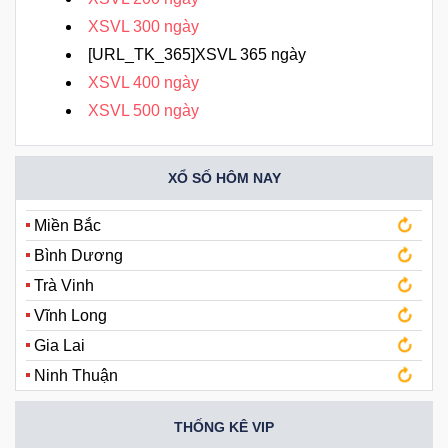
XSVL 300 ngày
[URL_TK_365]XSVL 365 ngày
XSVL 400 ngày
XSVL 500 ngày
XỔ SỐ HÔM NAY
Miền Bắc
Bình Dương
Trà Vinh
Vĩnh Long
Gia Lai
Ninh Thuận
THỐNG KÊ VIP