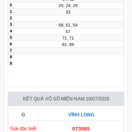
0
20, 24, 29
1
33
2
3
58, 51, 54
4
67
5
71, 71
6
81, 89
7
8
9
KẾT QUẢ XỔ SỐ MIỀN NAM 10/07/2026
G
VĨNH LONG
073565
Giải đặc biệt