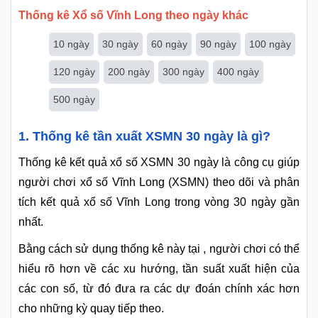
Thống kê Xổ số Vĩnh Long theo ngày khác
10 ngày
30 ngày
60 ngày
90 ngày
100 ngày
120 ngày
200 ngày
300 ngày
400 ngày
500 ngày
1. Thống kê tần xuất XSMN 30 ngày là gì?
Thống kê kết quả xổ số XSMN 30 ngày là công cụ giúp
người chơi xổ số
Vĩnh Long
(XSMN) theo dõi và phân
tích kết quả xổ số
Vĩnh Long
trong vòng 30 ngày gần
nhất.
Bằng cách sử dụng thống kê này tại
, người chơi có thể
hiểu rõ hơn về các xu hướng, tần suất xuất hiện của
các con số, từ đó đưa ra các dự đoán chính xác hơn
cho những kỳ quay tiếp theo.