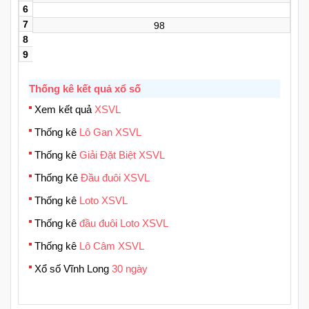
6
7
98
8
9
Thống kê kết quả xổ số
Xem kết quả
XSVL
Thống kê
Lô Gan XSVL
Thống kê
Giải Đặt Biệt XSVL
Thống Kê
Đầu đuôi XSVL
Thống kê
Loto XSVL
Thống kê
đầu đuôi Loto XSVL
Thống kê
Lô Câm XSVL
Xổ số Vĩnh Long
30 ngày