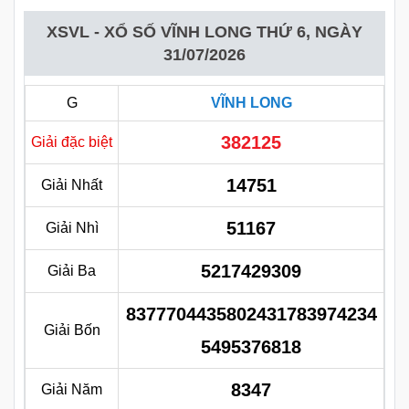
XSVL - XỔ SỐ VĨNH LONG THỨ 6, NGÀY
31/07/2026
G
VĨNH LONG
382125
Giải đặc biệt
14751
Giải Nhất
51167
Giải Nhì
52174
29309
Giải Ba
83777
04435
80243
17839
74234
Giải Bốn
54953
76818
8347
Giải Năm