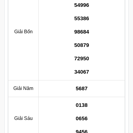
54996
55386
98684
Giải Bốn
50879
72950
34067
5687
Giải Năm
0138
0656
Giải Sáu
9456