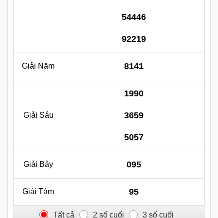
54446
92219
8141
Giải Năm
1990
3659
Giải Sáu
5057
095
Giải Bảy
95
Giải Tám
Tất cả
2 số cuối
3 số cuối