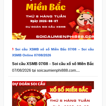
Soi cầu XSMB xổ số Miền Bắc 07/08 – Soi cầu
XSMB Online 07/08/2026
Soi cầu XSMB 07/08
–
Soi cầu xổ số Miền Bắc
07/08/2026 tại soicaumienphi888.com....