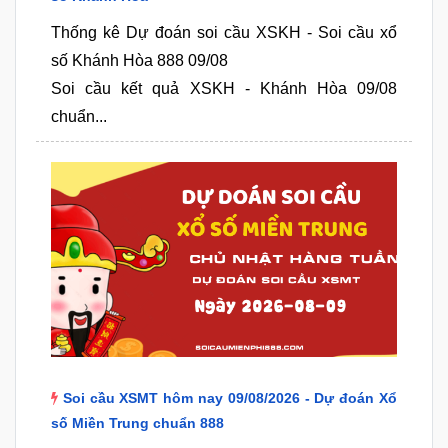
Thống kê Dự đoán soi cầu XSKH - Soi cầu xổ
số Khánh Hòa 888 09/08
Soi cầu kết quả XSKH - Khánh Hòa 09/08
chuẩn...
Soi cầu XSMT hôm nay 09/08/2026 - Dự đoán Xổ
số Miền Trung chuẩn 888