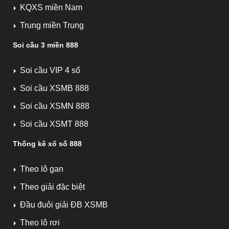
KQXS miền Nam
Trung miền Trung
Soi cầu 3 miền 888
Soi cầu VIP 4 số
Soi cầu XSMB 888
Soi cầu XSMN 888
Soi cầu XSMT 888
Thống kê xổ số 888
Theo lô gan
Theo giải đặc biệt
Đầu đuôi giải ĐB XSMB
Theo lô rơi