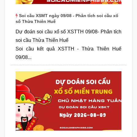
Soi cầu XSMT ngày 09/08 - Phân tích soi cầu xổ
số Thừa Thiên Huế
Dự đoán soi cầu xổ số XSTTH 09/08- Phân tích
soi cầu Thừa Thiên Huế
Soi cầu kết quả XSTTH - Thừa Thiên Huế
09/08...