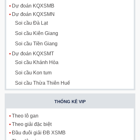
Dự đoán KQXSMB
Dự đoán KQXSMN
Soi cầu Đà Lạt
Soi cầu Kiên Giang
Soi cầu Tiền Giang
Dự đoán KQXSMT
Soi cầu Khánh Hòa
Soi cầu Kon tum
Soi cầu Thừa Thiên Huế
THỐNG KÊ VIP
Theo lô gan
Theo giải đặc biệt
Đầu đuôi giải ĐB XSMB