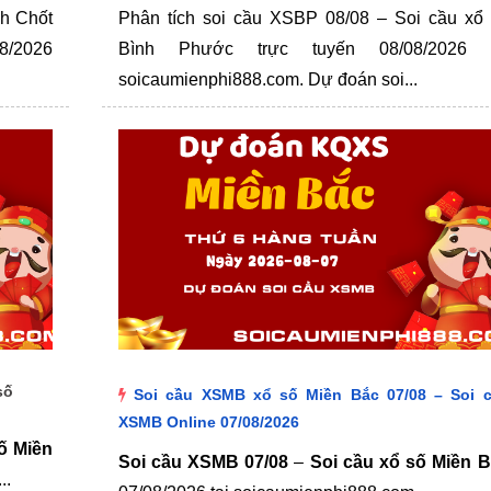
h Chốt
Phân tích soi cầu XSBP 08/08 – Soi cầu xổ
8/2026
Bình Phước trực tuyến 08/08/2026 t
soicaumienphi888.com. Dự đoán soi...
số
Soi cầu XSMB xổ số Miền Bắc 07/08 – Soi 
XSMB Online 07/08/2026
ố Miền
Soi cầu XSMB 07/08
–
Soi cầu xổ số Miền 
..