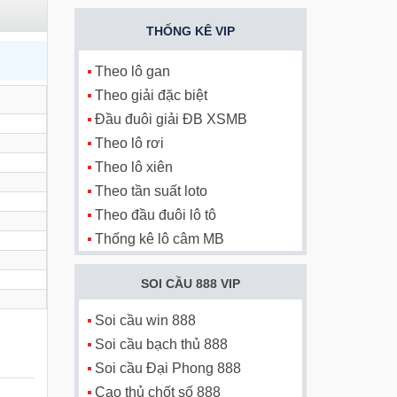
THỐNG KÊ VIP
Theo lô gan
Theo giải đặc biệt
Đầu đuôi giải ĐB XSMB
Theo lô rơi
Theo lô xiên
Theo tần suất loto
Theo đầu đuôi lô tô
Thống kê lô câm MB
SOI CẦU 888 VIP
Soi cầu win 888
Soi cầu bạch thủ 888
Soi cầu Đại Phong 888
Cao thủ chốt số 888