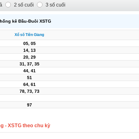
ả
2 số cuối
3 số cuối
hống kê Đầu-Đuôi
XSTG
Xổ số Tiền Giang
05, 05
14, 13
20, 29
31, 37, 35
44, 41
51
64, 61
78, 73, 73
97
ng - XSTG theo chu kỳ