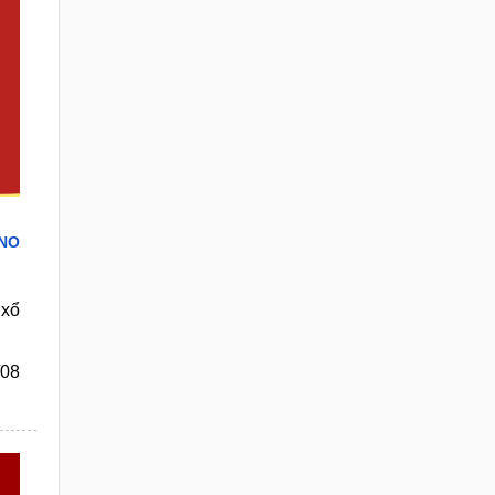
DNO
 xổ
08