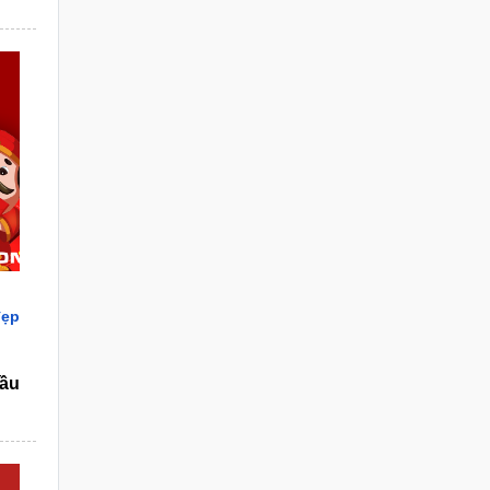
đẹp
cầu