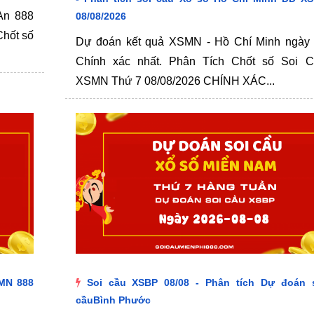
An 888
08/08/2026
Chốt số
Dự đoán kết quả XSMN - Hồ Chí Minh ngày
Chính xác nhất. Phân Tích Chốt số Soi 
XSMN Thứ 7 08/08/2026 CHÍNH XÁC...
SMN 888
Soi cầu XSBP 08/08 - Phân tích Dự đoán 
cầuBình Phước