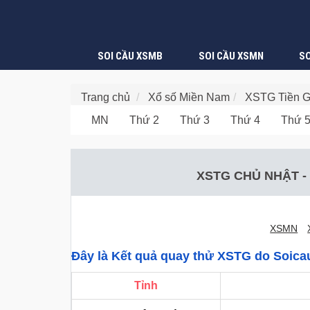
SOI CẦU XSMB
SOI CẦU XSMN
SO
Trang chủ
Xổ số Miền Nam
XSTG Tiền G
MN
Thứ 2
Thứ 3
Thứ 4
Thứ 
XSTG CHỦ NHẬT - 
XSMN
Đây là Kết quả quay thử XSTG do Soicau
Tỉnh