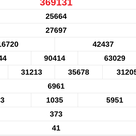
369131
25664
27697
16720
42437
44
90414
63029
31213
35678
3120
6961
73
1035
5951
373
41