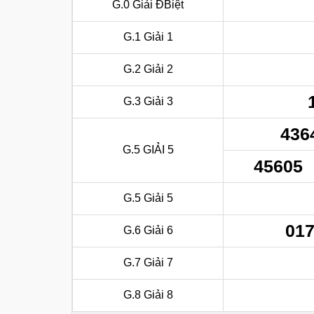
G.0
Giải ĐBiệt
G.1
Giải 1
G.2
Giải 2
G.3
Giải 3
436
G.5
GIẢI 5
45605
G.5
Giải 5
01
G.6
Giải 6
G.7
Giải 7
G.8
Giải 8