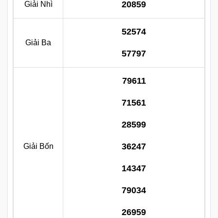
20859
Giải Nhì
52574
Giải Ba
57797
79611
71561
28599
36247
Giải Bốn
14347
79034
26959