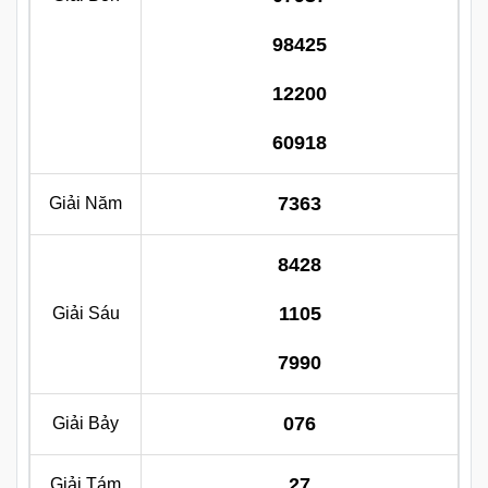
98425
12200
60918
7363
Giải Năm
8428
1105
Giải Sáu
7990
076
Giải Bảy
27
Giải Tám