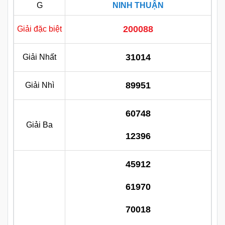
G
NINH THUẬN
200088
Giải đặc biệt
31014
Giải Nhất
89951
Giải Nhì
60748
Giải Ba
12396
45912
61970
70018