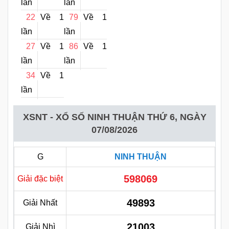
lần
lần
22
Về 1
79
Về 1
lần
lần
27
Về 1
86
Về 1
lần
lần
34
Về 1
lần
XSNT - XỔ SỐ NINH THUẬN THỨ 6, NGÀY
07/08/2026
G
NINH THUẬN
598069
Giải đặc biệt
49893
Giải Nhất
21003
Giải Nhì