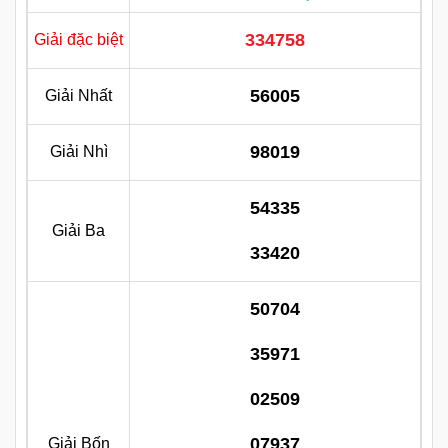
334758
Giải đặc biệt
56005
Giải Nhất
98019
Giải Nhì
54335
Giải Ba
33420
50704
35971
02509
07937
Giải Bốn