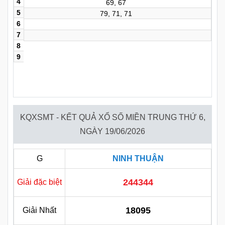
4
69, 67
5
79, 71, 71
6
7
8
9
KQXSMT - KẾT QUẢ XỔ SỐ MIỀN TRUNG THỨ 6,
NGÀY 19/06/2026
G
NINH THUẬN
244344
Giải đặc biệt
18095
Giải Nhất