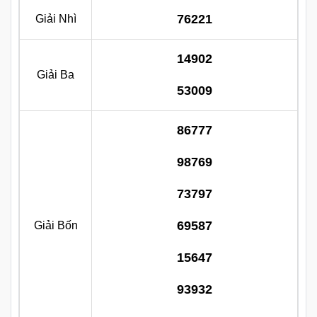
76221
Giải Nhì
14902
Giải Ba
53009
86777
98769
73797
69587
Giải Bốn
15647
93932