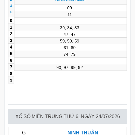
ầ
09
u
11
0
1
39, 34, 33
2
47, 47
3
59, 59, 59
4
61, 60
5
74, 79
6
7
90, 97, 99, 92
8
9
XỔ SỐ MIỀN TRUNG THỨ 6, NGÀY 24/07/2026
G
NINH THUẬN