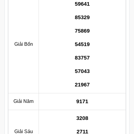
59641
85329
75869
54519
Giải Bốn
83757
57043
21967
9171
Giải Năm
3208
2711
Giải Sáu