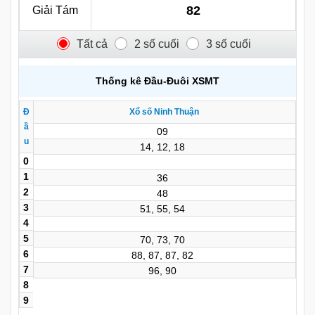
82
Giải Tám
Tất cả
2 số cuối
3 số cuối
Thống kê Đầu-Đuôi
XSMT
Đ
Xổ số Ninh Thuận
ầ
09
u
14, 12, 18
0
1
36
2
48
3
51, 55, 54
4
5
70, 73, 70
6
88, 87, 87, 82
7
96, 90
8
9