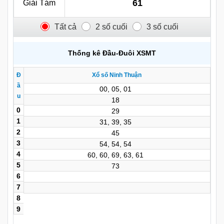
61
Giải Tám
Tất cả
2 số cuối
3 số cuối
Thống kê Đầu-Đuôi
XSMT
Đ
Xổ số Ninh Thuận
ầ
00, 05, 01
u
18
0
29
1
31, 39, 35
2
45
3
54, 54, 54
4
60, 60, 69, 63, 61
5
73
6
7
8
9