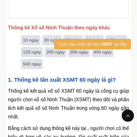
Thống kê Xổ số Ninh Thuận theo ngày khác
10 ngày
30 ngày
60 ngày
90 ngày
100 ngày
Click cập nhật dữ liệu
XSMT
tại đây
120 ngày
200 ngày
300 ngày
400 ngày
500 ngày
1. Thống kê tần xuất XSMT 60 ngày là gì?
Thống kê kết quả xổ số XSMT 60 ngày là công cụ giúp
người chơi xổ số
Ninh Thuận
(XSMT) theo dõi và phân
tích kết quả xổ số
Ninh Thuận
trong vòng 60 ngày gần
nhất.
Bằng cách sử dụng thống kê này tại
, người chơi có thể
hiểu rõ hơn về các xu hướng, tần suất xuất hiện của