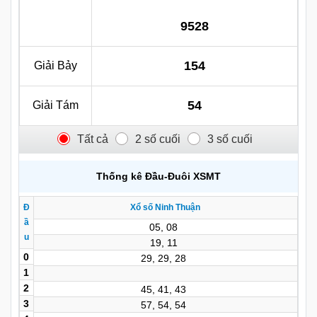
9528
154
Giải Bảy
54
Giải Tám
Tất cả
2 số cuối
3 số cuối
Thống kê Đầu-Đuôi
XSMT
Đ
Xổ số Ninh Thuận
ầ
05, 08
u
19, 11
0
29, 29, 28
1
2
45, 41, 43
3
57, 54, 54