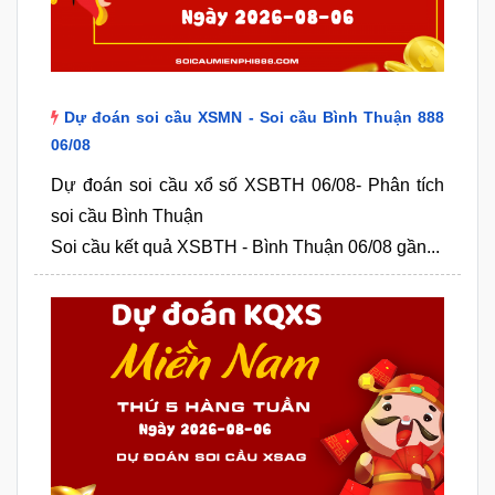
Dự đoán soi cầu XSMN - Soi cầu Bình Thuận 888
06/08
Dự đoán soi cầu xổ số XSBTH 06/08- Phân tích
soi cầu Bình Thuận
Soi cầu kết quả XSBTH - Bình Thuận 06/08 gần...