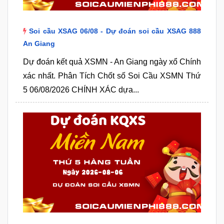
Soi cầu XSAG 06/08 - Dự đoán soi cầu XSAG 888
An Giang
Dự đoán kết quả XSMN - An Giang ngày xổ Chính
xác nhất. Phân Tích Chốt số Soi Cầu XSMN Thứ
5 06/08/2026 CHÍNH XÁC dựa...