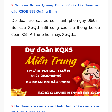
Soi cầu Xổ số Quảng Bình 06/08 - Dự đoán soi
cầu XSQB 888 Quảng Bình
Dự đoán soi cầu xổ số Thành phố ngày 06/08 -
Soi cầu XSQB 888 cùng cao thủ thống kê dự
đoán XSTP Thứ 5 hôm nay, XSQB...
Dự đoán soi cầu xổ số Bình Định - Soi cầu xổ số