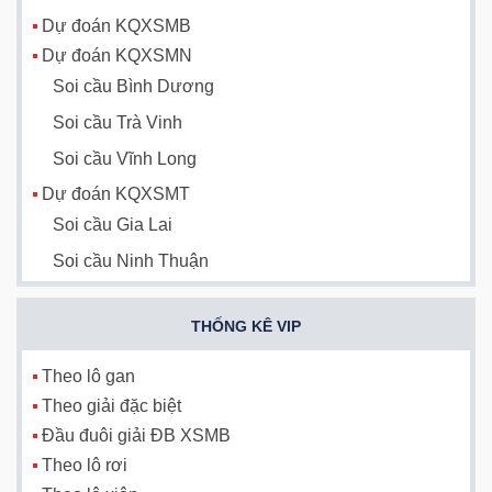
Dự đoán KQXSMB
Dự đoán KQXSMN
Soi cầu Bình Dương
Soi cầu Trà Vinh
Soi cầu Vĩnh Long
Dự đoán KQXSMT
Soi cầu Gia Lai
Soi cầu Ninh Thuận
THỐNG KÊ VIP
Theo lô gan
Theo giải đặc biệt
Đầu đuôi giải ĐB XSMB
Theo lô rơi