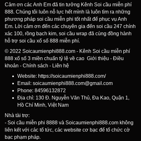
Cảm ơn các Anh Em đã tin tưởng Kênh Soi cầu miễn phí
888. Chúng tôi luôn nỗ lực hết mình là luôn tìm ra những
phương pháp soi cầu miễn phi tốt nhất để phục vụ Anh
Em. Lời cảm ơn đến các chuyên gia đến
soi cầu 247 chính
xác 100
, rồng bạch kim, soi cầu wrap đã cùng đồng hành
hỗ trợ soi cầu xổ số 888 miễn phí.
© 2022
Soicaumienphi888.com
- Kênh Soi cầu miễn phí
888 xổ số 3 miền chuẩn tỷ lệ về cao
Giới thiệu
-
Điều
khoản
-
Chính sách
-
Liên hệ
Website: https://soicaumienphi888.com/
Email:
soicaumienphi888.com@gmail.com
Phone: 84596132872
Địa chỉ: 130 Đ. Nguyễn Văn Thủ, Đa Kao, Quận 1,
Hồ Chí Minh, Việt Nam
Nhà tài trợ:
- Soi cầu miễn phi 8888 và Soicaumienphi888.com không
liên kết với các tổ tức, các website cơ bạc để tổ chức cờ
bạc phạm pháp.