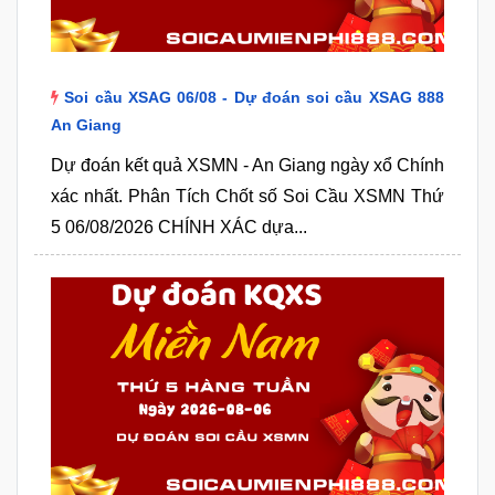
Soi cầu XSAG 06/08 - Dự đoán soi cầu XSAG 888
An Giang
Dự đoán kết quả XSMN - An Giang ngày xổ Chính
xác nhất. Phân Tích Chốt số Soi Cầu XSMN Thứ
5 06/08/2026 CHÍNH XÁC dựa...