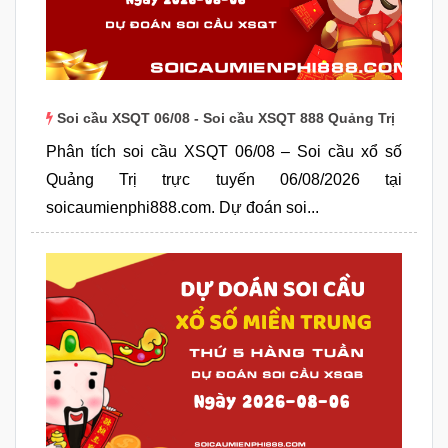
Soi cầu XSQT 06/08 - Soi cầu XSQT 888 Quảng Trị
Phân tích soi cầu XSQT 06/08 – Soi cầu xổ số
Quảng Trị trực tuyến 06/08/2026 tại
soicaumienphi888.com. Dự đoán soi...