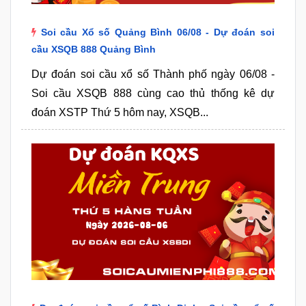
Soi cầu Xổ số Quảng Bình 06/08 - Dự đoán soi
cầu XSQB 888 Quảng Bình
Dự đoán soi cầu xổ số Thành phố ngày 06/08 -
Soi cầu XSQB 888 cùng cao thủ thống kê dự
đoán XSTP Thứ 5 hôm nay, XSQB...