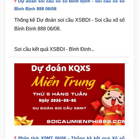
Dự đoán soi cầu xổ số Bình Định - Soi cầu xổ số
Bình Định 888 06/08
Thống kê Dự đoán soi cầu XSBDI - Soi cầu xổ số
Bình Định 888 06/08.
Soi cầu kết quả XSBDI - Bình Định...
Phân tích XSMT 06/08 - Thống kê kết quả Xổ số