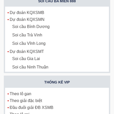
SOI CẦU BA MIỀN 888
Dự đoán KQXSMB
Dự đoán KQXSMN
Soi cầu Bình Dương
Soi cầu Trà Vinh
Soi cầu Vĩnh Long
Dự đoán KQXSMT
Soi cầu Gia Lai
Soi cầu Ninh Thuận
THỐNG KÊ VIP
Theo lô gan
Theo giải đặc biệt
Đầu đuôi giải ĐB XSMB