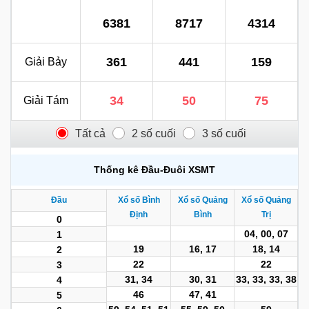
6381
8717
4314
361
441
159
Giải Bảy
34
50
75
Giải Tám
Tất cả
2 số cuối
3 số cuối
Thống kê Đầu-Đuôi
XSMT
Đầu
Xổ số Bình
Xổ số Quảng
Xổ số Quảng
Định
Bình
Trị
0
04, 00, 07
1
19
16, 17
18, 14
2
22
22
3
31, 34
30, 31
33, 33, 33, 38
4
46
47, 41
5