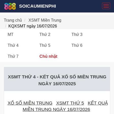
SOICAUMIENPHI
T
o
g
Trang chủ
XSMT Miền Trung
g
KQXSMT ngày 16/07/2026
l
MT
Thứ 2
Thứ 3
e
n
Thứ 4
Thứ 5
Thứ 6
a
v
Thứ 7
Chủ nhật
i
g
a
XSMT THỨ 4 - KẾT QUẢ XỔ SỐ MIỀN TRUNG
t
i
NGÀY 16/07/2025
o
n
XỔ SỐ MIỀN TRUNG
XSMT THỨ 5
KẾT QUẢ
MIỀN TRUNG NGÀY 16/07/2026