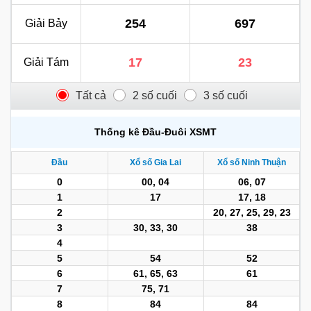
254
697
Giải Bảy
17
23
Giải Tám
Tất cả
2 số cuối
3 số cuối
Thống kê Đầu-Đuôi
XSMT
Đầu
Xổ số Gia Lai
Xổ số Ninh Thuận
0
00, 04
06, 07
1
17
17, 18
2
20, 27, 25, 29, 23
3
30, 33, 30
38
4
5
54
52
6
61, 65, 63
61
7
75, 71
8
84
84