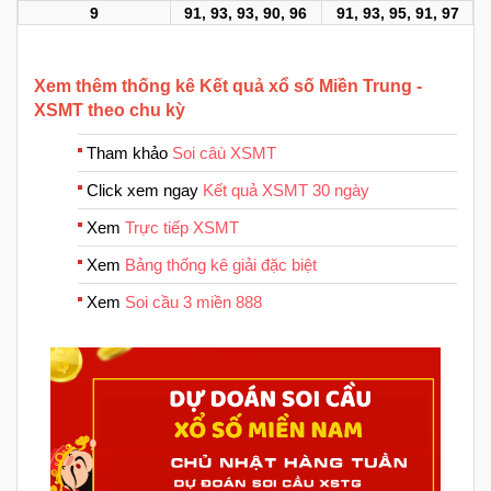
9
91, 93, 93, 90, 96
91, 93, 95, 91, 97
Xem thêm thống kê Kết quả xổ số Miền Trung -
XSMT theo chu kỳ
Tham khảo
Soi câù XSMT
Click xem ngay
Kết quả XSMT 30 ngày
Xem
Trực tiếp XSMT
Xem
Bảng thống kê giải đặc biệt
Xem
Soi cầu 3 miền 888