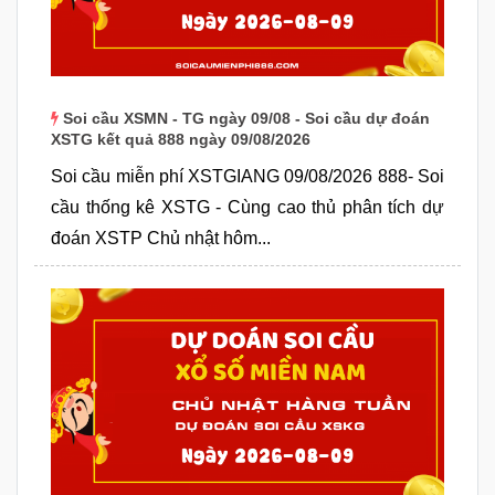
Soi cầu XSMN - TG ngày 09/08 - Soi cầu dự đoán
XSTG kết quả 888 ngày 09/08/2026
Soi cầu miễn phí XSTGIANG 09/08/2026 888- Soi
cầu thống kê XSTG - Cùng cao thủ phân tích dự
đoán XSTP Chủ nhật hôm...