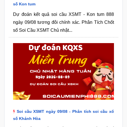
số Kon tum
Dự đoán kết quả soi cầu XSMT - Kon tum 888
ngày 09/08 tương đôi chính xác. Phân Tích Chốt
số Soi Cầu XSMT Chủ nhật...
Soi cầu XSMT ngày 09/08 - Phân tích soi cầu xổ
số Khánh Hòa