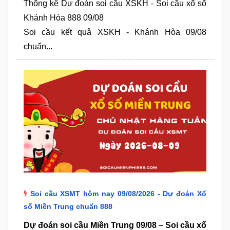
Thống kê Dự đoán soi cầu XSKH - Soi cầu xổ số
Khánh Hòa 888 09/08
Soi cầu kết quả XSKH - Khánh Hòa 09/08
chuẩn...
Soi cầu XSMT hôm nay 09/08/2026 - Dự đoán Xổ
số Miền Trung chuẩn 888
Dự đoán soi cầu Miền Trung 09/08
–
Soi cầu xổ