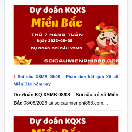
Soi cầu XSMB 08/08 - Phân tích kết quả Xổ số
Miền Bắc hôm nay
Dự đoán KQ XSMB 08/08
–
Soi cầu xổ số Miền
Bắc
08/08/2026 tại soicaumienphi888.com....