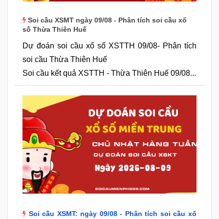
Soi cầu XSMT ngày 09/08 - Phân tích soi cầu xổ
số Thừa Thiên Huế
Dự đoán soi cầu xổ số XSTTH 09/08- Phân tích
soi cầu Thừa Thiên Huế
Soi cầu kết quả XSTTH - Thừa Thiên Huế 09/08...
Soi cầu XSMT: ngày 09/08 - Phân tích soi cầu xổ