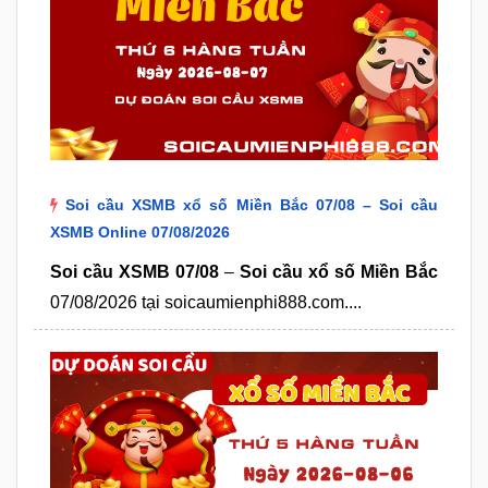
Soi cầu XSMB xổ số Miền Bắc 07/08 – Soi cầu
XSMB Online 07/08/2026
Soi cầu XSMB 07/08
–
Soi cầu xổ số Miền Bắc
07/08/2026 tại soicaumienphi888.com....