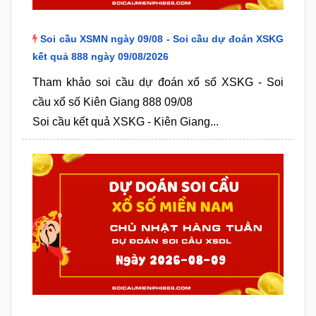
Soi cầu XSMN ngày 09/08 - Soi cầu dự đoán XSKG
kết quả 888 ngày 09/08/2026
Tham khảo soi cầu dự đoán xổ số XSKG - Soi
cầu xổ số Kiên Giang 888 09/08
Soi cầu kết quả XSKG - Kiên Giang...