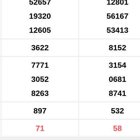
52657
12801
19320
56167
12605
53413
3622
8152
7771
3154
3052
0681
8263
8741
897
532
71
58