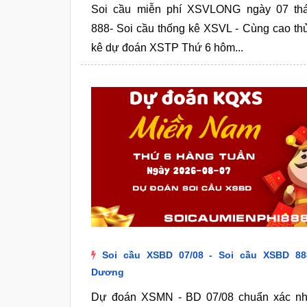
Soi cầu miễn phí XSVLONG ngày 07 th
888- Soi cầu thống kê XSVL - Cùng cao th
kê dự đoán XSTP Thứ 6 hôm...
Soi cầu XSBD 07/08 - Soi cầu XSBD 88
Dương
Dự đoán XSMN - BD 07/08 chuẩn xác nh