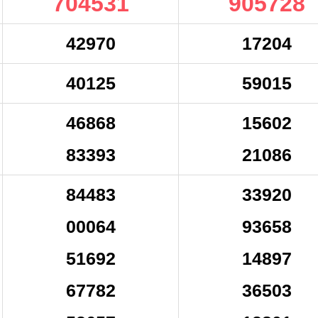
704531
905728
42970
17204
40125
59015
46868
15602
83393
21086
84483
33920
00064
93658
51692
14897
67782
36503