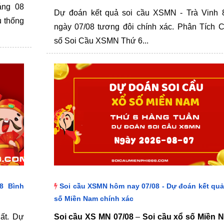
áng 08
Dự đoán kết quả soi cầu XSMN - Trà Vinh 
ủ thống
ngày 07/08 tương đôi chính xác. Phân Tích C
số Soi Cầu XSMN Thứ 6...
8 Bình
Soi cầu XSMN hôm nay 07/08 - Dự đoán kết qu
số Miền Nam chính xác
ất. Dự
Soi cầu XS MN 07/08
–
Soi cầu xổ số Miền 