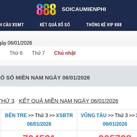
SOICAUMIENPHI
I CẦU XSMT
KẾT QUẢ XỔ SỐ
THỐNG KÊ VIP 888
y 06/01/2026
5
Thứ 6
Thứ 7
Chủ nhật
XỔ SỐ MIỀN NAM NGÀY 06/01/2026
THỨ 3
KẾT QUẢ MIỀN NAM NGÀY 06/01/2026
BẾN TRE
>> Thứ 3 >>
XSBTR
VŨNG TÀU
>> Thứ 3 >>
06/01/2026
06/01/2026