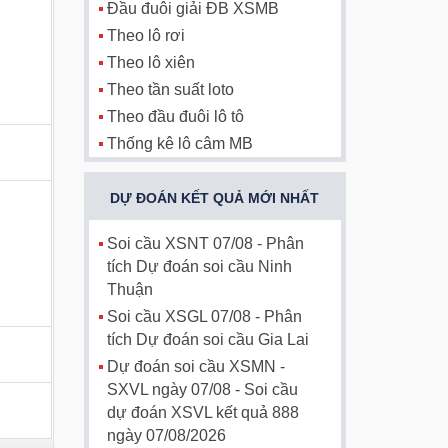
Đầu đuôi giải ĐB XSMB
Theo lô rơi
Theo lô xiên
Theo tần suất loto
Theo đầu đuôi lô tô
Thống kê lô câm MB
DỰ ĐOÁN KẾT QUẢ MỚI NHẤT
Soi cầu XSNT 07/08 - Phân
tích Dự đoán soi cầu Ninh
Thuận
Soi cầu XSGL 07/08 - Phân
tích Dự đoán soi cầu Gia Lai
Dự đoán soi cầu XSMN -
SXVL ngày 07/08 - Soi cầu
dự đoán XSVL kết quả 888
ngày 07/08/2026