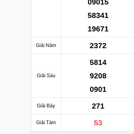
09015
58341
19671
2372
Giải Năm
5814
9208
Giải Sáu
0901
271
Giải Bảy
53
Giải Tám