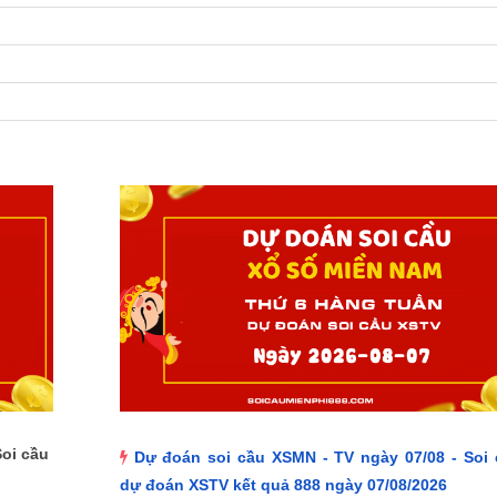
Soi cầu
Dự đoán soi cầu XSMN - TV ngày 07/08 - Soi 
dự đoán XSTV kết quả 888 ngày 07/08/2026