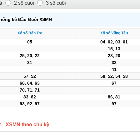
ả
2 số cuối
3 số cuối
hống kê Đầu-Đuôi
XSMN
Xổ số Bến Tre
Xổ số Vũng Tàu
05
04, 02, 03, 01
15, 13
25, 20, 22
28, 20
31
32
41
57, 52
58, 52, 54, 58
68, 64, 63
67
70, 71, 71
83, 82
86, 81
93, 92, 97
97
m - XSMN theo chu kỳ