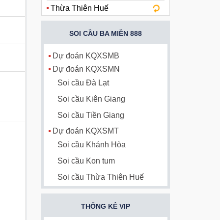
Thừa Thiên Huế
SOI CẦU BA MIỀN 888
Dự đoán KQXSMB
Dự đoán KQXSMN
Soi cầu Đà Lạt
Soi cầu Kiên Giang
Soi cầu Tiền Giang
Dự đoán KQXSMT
Soi cầu Khánh Hòa
Soi cầu Kon tum
Soi cầu Thừa Thiên Huế
THỐNG KÊ VIP