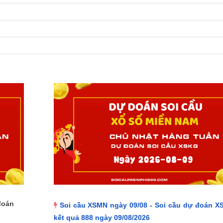
đoán
Soi cầu XSMN ngày 09/08 - Soi cầu dự đoán X
kết quả 888 ngày 09/08/2026