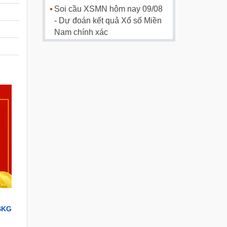
Soi cầu XSMN hôm nay 09/08
- Dự đoán kết quả Xổ số Miền
Nam chính xác
SKG