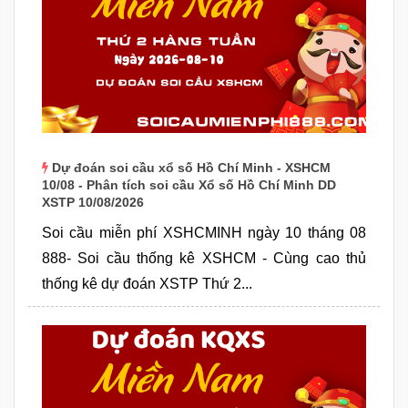
Dự đoán soi cầu xổ số Hồ Chí Minh - XSHCM
10/08 - Phân tích soi cầu Xổ số Hồ Chí Minh DD
XSTP 10/08/2026
Soi cầu miễn phí XSHCMINH ngày 10 tháng 08
888- Soi cầu thống kê XSHCM - Cùng cao thủ
thống kê dự đoán XSTP Thứ 2...