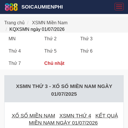
SOICAUMIENPHI
T
o
g
Trang chủ
XSMN Miền Nam
g
KQXSMN ngày 01/07/2026
l
MN
Thứ 2
Thứ 3
e
n
Thứ 4
Thứ 5
Thứ 6
a
v
Thứ 7
Chủ nhật
i
g
a
XSMN THỨ 3 - XỔ SỐ MIỀN NAM NGÀY
t
i
01/07/2025
o
n
XỔ SỐ MIỀN NAM
XSMN THỨ 4
KẾT QUẢ
MIỀN NAM NGÀY 01/07/2026