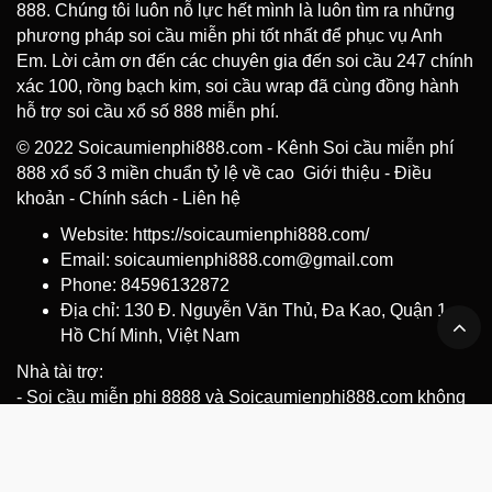
888. Chúng tôi luôn nỗ lực hết mình là luôn tìm ra những
phương pháp soi cầu miễn phi tốt nhất để phục vụ Anh
Em. Lời cảm ơn đến các chuyên gia đến
soi cầu 247 chính
xác 100
, rồng bạch kim, soi cầu wrap đã cùng đồng hành
hỗ trợ soi cầu xổ số 888 miễn phí.
© 2022
Soicaumienphi888.com
- Kênh Soi cầu miễn phí
888 xổ số 3 miền chuẩn tỷ lệ về cao
Giới thiệu
-
Điều
khoản
-
Chính sách
-
Liên hệ
Website: https://soicaumienphi888.com/
Email:
soicaumienphi888.com@gmail.com
Phone: 84596132872
Địa chỉ: 130 Đ. Nguyễn Văn Thủ, Đa Kao, Quận 1,
Hồ Chí Minh, Việt Nam
Nhà tài trợ:
- Soi cầu miễn phi 8888 và Soicaumienphi888.com không
liên kết với các tổ tức, các website cơ bạc để tổ chức cờ
bạc phạm pháp.