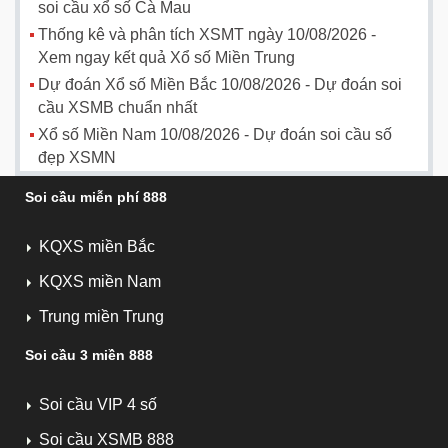
soi cầu xổ số Cà Mau
Thống kê và phân tích XSMT ngày 10/08/2026 -
Xem ngay kết quả Xổ số Miền Trung
Dự đoán Xổ số Miền Bắc 10/08/2026 - Dự đoán soi
cầu XSMB chuẩn nhất
Xổ số Miền Nam 10/08/2026 - Dự đoán soi cầu số
đẹp XSMN
Soi cầu miễn phí 888
KQXS miền Bắc
KQXS miền Nam
Trung miền Trung
Soi cầu 3 miền 888
Soi cầu VIP 4 số
Soi cầu XSMB 888