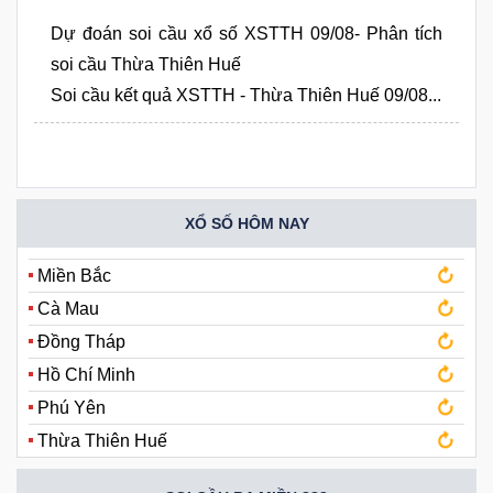
Dự đoán soi cầu xổ số XSTTH 09/08- Phân tích
soi cầu Thừa Thiên Huế
Soi cầu kết quả XSTTH - Thừa Thiên Huế 09/08...
XỔ SỐ HÔM NAY
Miền Bắc
Cà Mau
Đồng Tháp
Hồ Chí Minh
Phú Yên
Thừa Thiên Huế