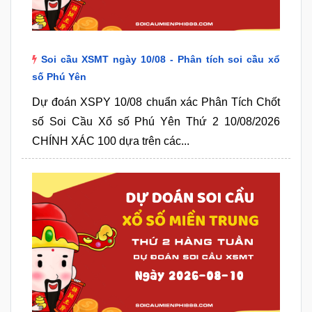
Soi cầu XSMT ngày 10/08 - Phân tích soi cầu xổ
số Phú Yên
Dự đoán XSPY 10/08 chuẩn xác Phân Tích Chốt
số Soi Cầu Xổ số Phú Yên Thứ 2 10/08/2026
CHÍNH XÁC 100 dựa trên các...