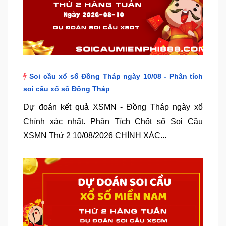
Soi cầu xổ số Đồng Tháp ngày 10/08 - Phân tích
soi cầu xổ số Đồng Tháp
Dự đoán kết quả XSMN - Đồng Tháp ngày xổ
Chính xác nhất. Phân Tích Chốt số Soi Cầu
XSMN Thứ 2 10/08/2026 CHÍNH XÁC...