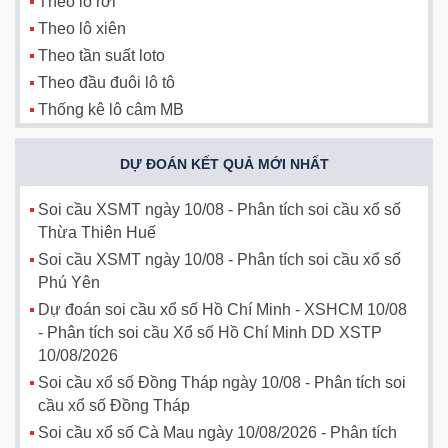
Theo lô rơi
Theo lô xiên
Theo tần suất loto
Theo đầu đuôi lô tô
Thống kê lô câm MB
DỰ ĐOÁN KẾT QUẢ MỚI NHẤT
Soi cầu XSMT ngày 10/08 - Phân tích soi cầu xổ số
Thừa Thiên Huế
Soi cầu XSMT ngày 10/08 - Phân tích soi cầu xổ số
Phú Yên
Dự đoán soi cầu xổ số Hồ Chí Minh - XSHCM 10/08
- Phân tích soi cầu Xổ số Hồ Chí Minh DD XSTP
10/08/2026
Soi cầu xổ số Đồng Tháp ngày 10/08 - Phân tích soi
cầu xổ số Đồng Tháp
Soi cầu xổ số Cà Mau ngày 10/08/2026 - Phân tích