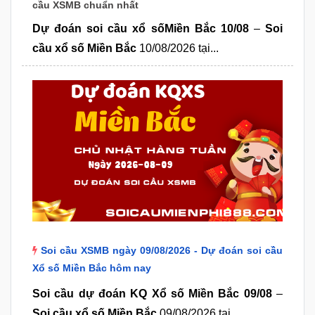
cầu XSMB chuẩn nhất
Dự đoán soi cầu xổ sốMiền Bắc 10/08
–
Soi
cầu xổ số Miền Bắc
10/08/2026 tại...
Soi cầu XSMB ngày 09/08/2026 - Dự đoán soi cầu
Xổ số Miền Bắc hôm nay
Soi cầu dự đoán KQ Xổ số Miền Bắc 09/08
–
Soi cầu xổ số Miền Bắc
09/08/2026 tại...