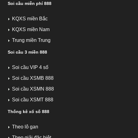
Soi cầu miễn phí 888
KQXS miền Bắc
KQXS miền Nam
Trung miền Trung
Soi cầu 3 miền 888
Soi cầu VIP 4 số
Soi cầu XSMB 888
Soi cầu XSMN 888
Soi cầu XSMT 888
Thống kê xổ số 888
Theo lô gan
Theo giải đặc biệt