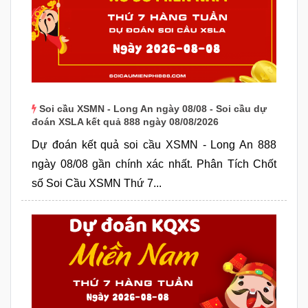
Soi cầu XSMN - Long An ngày 08/08 - Soi cầu dự
đoán XSLA kết quả 888 ngày 08/08/2026
Dự đoán kết quả soi cầu XSMN - Long An 888
ngày 08/08 gần chính xác nhất. Phân Tích Chốt
số Soi Cầu XSMN Thứ 7...