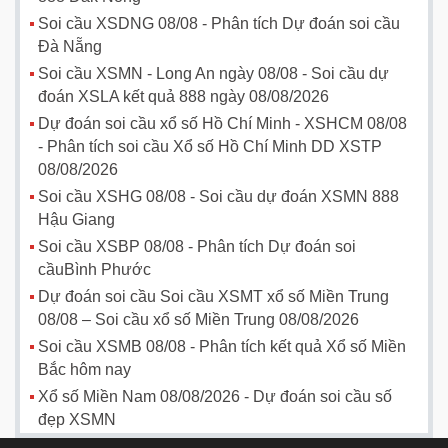
Soi cầu XSDNG 08/08 - Phân tích Dự đoán soi cầu
Đà Nẵng
Soi cầu XSMN - Long An ngày 08/08 - Soi cầu dự
đoán XSLA kết quả 888 ngày 08/08/2026
Dự đoán soi cầu xổ số Hồ Chí Minh - XSHCM 08/08
- Phân tích soi cầu Xổ số Hồ Chí Minh DD XSTP
08/08/2026
Soi cầu XSHG 08/08 - Soi cầu dự đoán XSMN 888
Hậu Giang
Soi cầu XSBP 08/08 - Phân tích Dự đoán soi
cầuBình Phước
Dự đoán soi cầu Soi cầu XSMT xổ số Miền Trung
08/08 – Soi cầu xổ số Miền Trung 08/08/2026
Soi cầu XSMB 08/08 - Phân tích kết quả Xổ số Miền
Bắc hôm nay
Xổ số Miền Nam 08/08/2026 - Dự đoán soi cầu số
đẹp XSMN