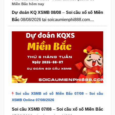
Miền Bắc hôm nay
Dự đoán KQ XSMB 08/08
–
Soi cầu xổ số Miền
Bắc
08/08/2026 tại soicaumienphi888.com....
Soi cầu XSMB xổ số Miền Bắc 07/08 – Soi cầu
XSMB Online 07/08/2026
Soi cầu XSMB 07/08
–
Soi cầu xổ số Miền Bắc