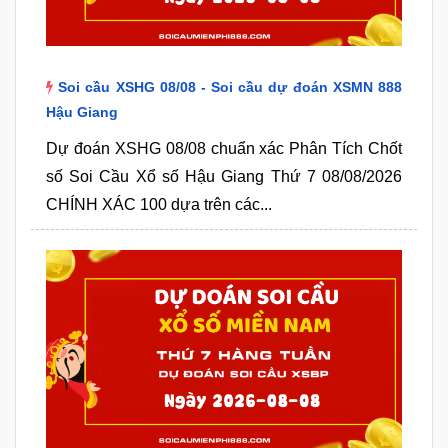
Soi cầu XSHG 08/08 - Soi cầu dự đoán XSMN 888
Hậu Giang
Dự đoán XSHG 08/08 chuẩn xác Phân Tích Chốt
số Soi Cầu Xổ số Hậu Giang Thứ 7 08/08/2026
CHÍNH XÁC 100 dựa trên các...