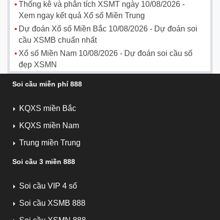
Thống kê và phân tích XSMT ngày 10/08/2026 -
Xem ngay kết quả Xổ số Miền Trung
Dự đoán Xổ số Miền Bắc 10/08/2026 - Dự đoán soi
cầu XSMB chuẩn nhất
Xổ số Miền Nam 10/08/2026 - Dự đoán soi cầu số
đẹp XSMN
Soi cầu miễn phí 888
KQXS miền Bắc
KQXS miền Nam
Trung miền Trung
Soi cầu 3 miền 888
Soi cầu VIP 4 số
Soi cầu XSMB 888