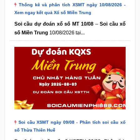
Thống kê và phân tích XSMT ngày 10/08/2026 -
Xem ngay kết quả Xổ số Miền Trung
Soi cầu dự đoán xổ số MT 10/08
–
Soi cầu xổ
số Miền Trung
10/08/2026 tại...
Soi cầu XSMT ngày 09/08 - Phân tích soi cầu xổ
số Thừa Thiên Huế