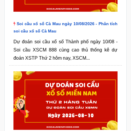
Soi cầu xổ số Cà Mau ngày 10/08/2026 - Phân tích
soi cầu xổ số Cà Mau
Dự đoán soi cầu xổ số Thành phố ngày 10/08 -
Soi cầu XSCM 888 cùng cao thủ thống kê dự
đoán XSTP Thứ 2 hôm nay, XSCM...