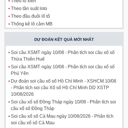
Theo lô xiên
Theo tần suất loto
Theo đầu đuôi lô tô
Thống kê lô câm MB
DỰ ĐOÁN KẾT QUẢ MỚI NHẤT
Soi cầu XSMT ngày 10/08 - Phân tích soi cầu xổ số
Thừa Thiên Huế
Soi cầu XSMT ngày 10/08 - Phân tích soi cầu xổ số
Phú Yên
Dự đoán soi cầu xổ số Hồ Chí Minh - XSHCM 10/08
- Phân tích soi cầu Xổ số Hồ Chí Minh DD XSTP
10/08/2026
Soi cầu xổ số Đồng Tháp ngày 10/08 - Phân tích soi
cầu xổ số Đồng Tháp
Soi cầu xổ số Cà Mau ngày 10/08/2026 - Phân tích
soi cầu xổ số Cà Mau