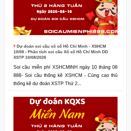
Dự đoán soi cầu xổ số Hồ Chí Minh - XSHCM
10/08 - Phân tích soi cầu Xổ số Hồ Chí Minh DD
XSTP 10/08/2026
Soi cầu miễn phí XSHCMINH ngày 10 tháng 08
888- Soi cầu thống kê XSHCM - Cùng cao thủ
thống kê dự đoán XSTP Thứ 2...