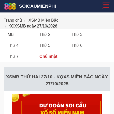
SOICAUMIENPHI
T
o
g
Trang chủ
XSMB Miền Bắc
g
KQXSMB ngày 27/10/2026
l
MB
Thứ 2
Thứ 3
e
n
Thứ 4
Thứ 5
Thứ 6
a
v
Thứ 7
Chủ nhật
i
g
a
XSMB THỨ HAI 27/10 - KQXS MIỀN BẮC NGÀY
t
i
27/10/2025
o
n