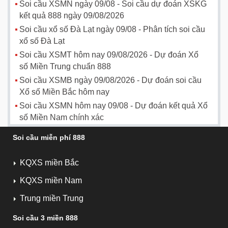
Soi cầu XSMN ngày 09/08 - Soi cầu dự đoán XSKG
kết quả 888 ngày 09/08/2026
Soi cầu xổ số Đà Lạt ngày 09/08 - Phân tích soi cầu
xổ số Đà Lạt
Soi cầu XSMT hôm nay 09/08/2026 - Dự đoán Xổ
số Miền Trung chuẩn 888
Soi cầu XSMB ngày 09/08/2026 - Dự đoán soi cầu
Xổ số Miền Bắc hôm nay
Soi cầu XSMN hôm nay 09/08 - Dự đoán kết quả Xổ
số Miền Nam chính xác
Soi cầu miễn phí 888
KQXS miền Bắc
KQXS miền Nam
Trung miền Trung
Soi cầu 3 miền 888