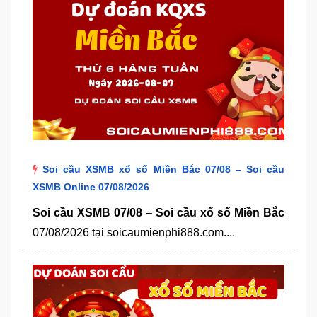
Soi cầu XSMB xổ số Miền Bắc 07/08 – Soi cầu
XSMB Online 07/08/2026
Soi cầu XSMB 07/08
–
Soi cầu xổ số Miền Bắc
07/08/2026 tại soicaumienphi888.com....