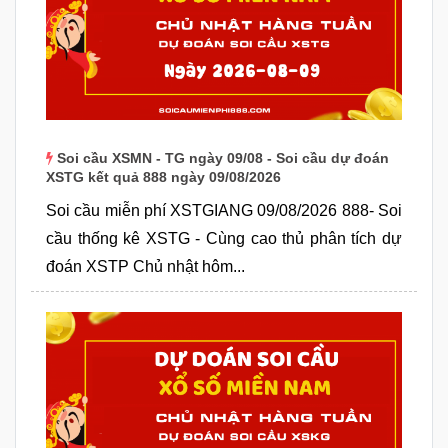
Soi cầu XSMN - TG ngày 09/08 - Soi cầu dự đoán
XSTG kết quả 888 ngày 09/08/2026
Soi cầu miễn phí XSTGIANG 09/08/2026 888- Soi
cầu thống kê XSTG - Cùng cao thủ phân tích dự
đoán XSTP Chủ nhật hôm...