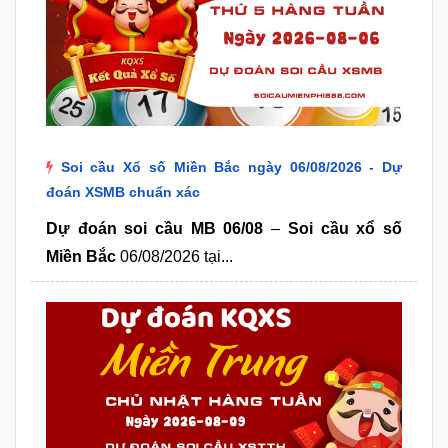
Soi cầu Xổ số Miền Bắc ngày 06/08/2026 - Dự
đoán XSMB chuẩn xác
Dự đoán soi cầu MB 06/08
–
Soi cầu xổ số
Miền Bắc
06/08/2026 tại...