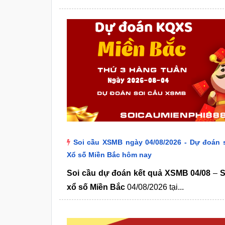
Soi cầu XSMB ngày 04/08/2026 - Dự đoán 
Xổ số Miền Bắc hôm nay
Soi cầu dự đoán kết quả XSMB 04/08
–
S
xổ số Miền Bắc
04/08/2026 tại...