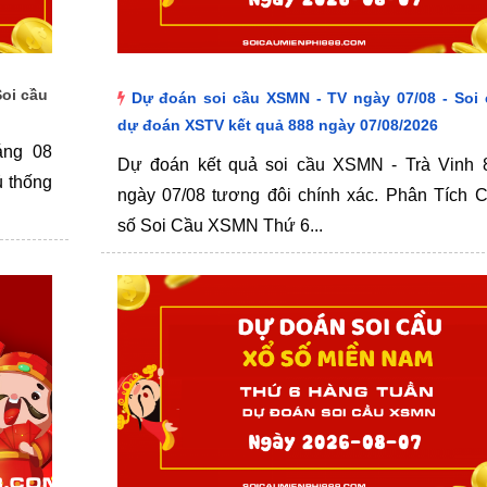
Soi cầu
Dự đoán soi cầu XSMN - TV ngày 07/08 - Soi 
dự đoán XSTV kết quả 888 ngày 07/08/2026
áng 08
Dự đoán kết quả soi cầu XSMN - Trà Vinh 
ủ thống
ngày 07/08 tương đôi chính xác. Phân Tích C
số Soi Cầu XSMN Thứ 6...