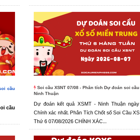
Soi cầu XSNT 07/08 - Phân tích Dự đoán soi cầu
soi cầu
Ninh Thuận
Dự đoán kết quả XSMT - Ninh Thuận ngày
oi cầu
Chính xác nhất. Phân Tích Chốt số Soi Cầu X
Thứ 6 07/08/2026 CHÍNH XÁC...