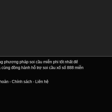
ng phương pháp soi cầu miễn phi tốt nhất để
ã cùng đồng hành hỗ trợ soi cầu xổ số 888 miễn
khoản
-
Chính sách
-
Liên hệ