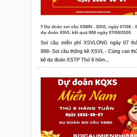
Dự đoán soi cầu XSMN - SXVL ngày 07/08 - 
dự đoán XSVL kết quả 888 ngày 07/08/2026
Soi cầu miễn phí XSVLONG ngày 07 th
888- Soi cầu thống kê XSVL - Cùng cao th
kê dự đoán XSTP Thứ 6 hôm...