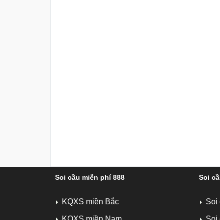
Soi cầu miễn phí 888
Soi cầ
KQXS miền Bắc
Soi 
KQXS miền Nam
Soi