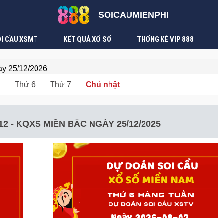
SOICAUMIENPHI
I CẦU XSMT
KẾT QUẢ XỔ SỐ
THỐNG KÊ VIP 888
y 25/12/2026
Thứ 6
Thứ 7
Chủ nhật
2 - KQXS MIỀN BẮC NGÀY 25/12/2025