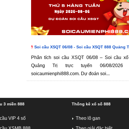
Soi cầu XSQT 06/08 - Soi cầu XSQT 888 Quảng T
Phân tích soi cầu XSQT 06/08 – Soi cầu xổ
Quảng Trị trực tuyến 06/08/2026 
soicaumienphi888.com. Dự đoán soi...
u 3 miền 888
Thống kê xổ số 888
cầu VIP 4 số
Theo lô gan
 cầu XSMB 888
Theo giải đặc biệt