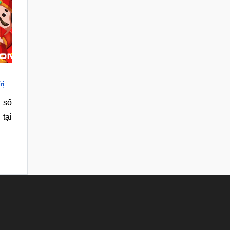
rị
 số
tại