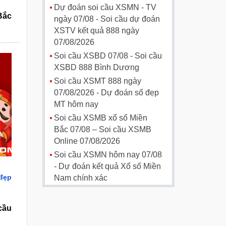
Dự đoán soi cầu XSMN - TV
Bắc
ngày 07/08 - Soi cầu dự đoán
XSTV kết quả 888 ngày
07/08/2026
Soi cầu XSBD 07/08 - Soi cầu
XSBD 888 Bình Dương
Soi cầu XSMT 888 ngày
07/08/2026 - Dự đoán số đẹp
MT hôm nay
Soi cầu XSMB xổ số Miền
Bắc 07/08 – Soi cầu XSMB
Online 07/08/2026
Soi cầu XSMN hôm nay 07/08
- Dự đoán kết quả Xổ số Miền
đẹp
Nam chính xác
cầu