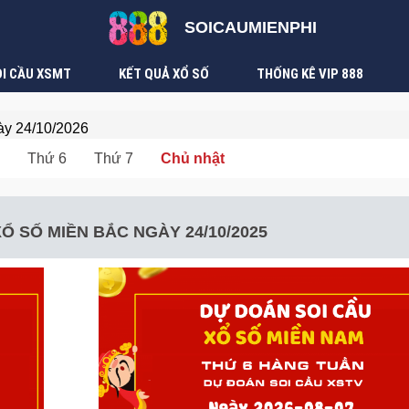
SOICAUMIENPHI
I CẦU XSMT
KẾT QUẢ XỔ SỐ
THỐNG KÊ VIP 888
y 24/10/2026
Thứ 6
Thứ 7
Chủ nhật
XỔ SỐ MIỀN BẮC NGÀY 24/10/2025