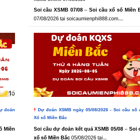
Soi cầu XSMB 07/08
–
Soi cầu xổ số Miền 
07/08/2026 tại soicaumienphi888.com....
Dự đoán
Dự đoán XSMB ngày 05/08/2026 - Soi cầu số 
Xổ số Miền Bắc
ố Miền
Soi cầu dự đoán kết quả XSMB 05/08
–
Soi 
xổ số Miền Bắc
05/08/2026 tại...