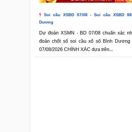
Soi cầu XSBD 07/08 - Soi cầu XSBD 88
Dương
Dự đoán XSMN - BD 07/08 chuẩn xác nh
đoán chốt số soi cầu xổ số Bình Dương
07/08/2026 CHÍNH XÁC dựa trên...