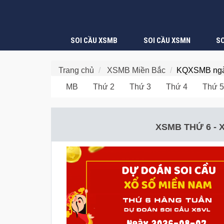
SOI CẦU XSMB
SOI CẦU XSMN
SO
Trang chủ
XSMB Miền Bắc
KQXSMB ngà
MB
Thứ 2
Thứ 3
Thứ 4
Thứ 5
XSMB THỨ 6 - 