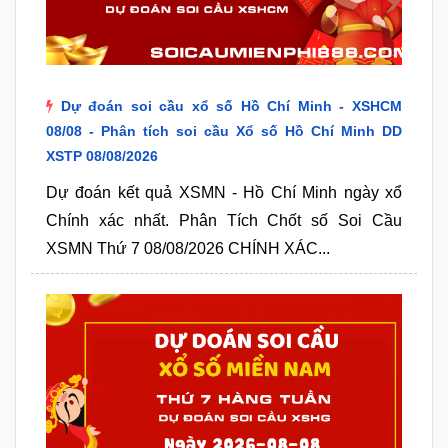
Dự đoán soi cầu xổ số Hồ Chí Minh - XSHCM
08/08 - Phân tích soi cầu Xổ số Hồ Chí Minh DD
XSTP 08/08/2026
Dự đoán kết quả XSMN - Hồ Chí Minh ngày xổ
Chính xác nhất. Phân Tích Chốt số Soi Cầu
XSMN Thứ 7 08/08/2026 CHÍNH XÁC...