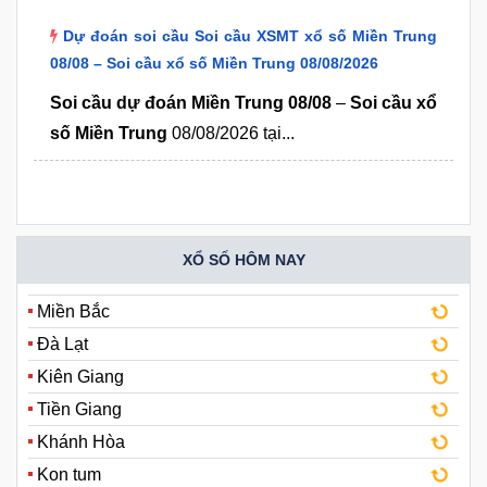
Dự đoán soi cầu Soi cầu XSMT xổ số Miền Trung
08/08 – Soi cầu xổ số Miền Trung 08/08/2026
Soi cầu dự đoán Miền Trung 08/08
–
Soi cầu xổ
số Miền Trung
08/08/2026 tại...
XỔ SỐ HÔM NAY
Miền Bắc
Đà Lạt
Kiên Giang
Tiền Giang
Khánh Hòa
Kon tum