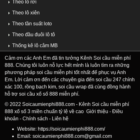
Theo lô rơi
Theo lô xiên
Theo tần suất loto
Theo đầu đuôi lô tô
Thống kê lô câm MB
Cảm ơn các Anh Em đã tin tưởng Kênh Soi cầu miễn phí
888. Chúng tôi luôn nỗ lực hết mình là luôn tìm ra những
phương pháp soi cầu miễn phi tốt nhất để phục vụ Anh
Em. Lời cảm ơn đến các chuyên gia đến
soi cầu 247 chính
xác 100
, rồng bạch kim, soi cầu wrap đã cùng đồng hành
hỗ trợ soi cầu xổ số 888 miễn phí.
© 2022
Soicaumienphi888.com
- Kênh Soi cầu miễn phí
888 xổ số 3 miền chuẩn tỷ lệ về cao
Giới thiệu
-
Điều
khoản
-
Chính sách
-
Liên hệ
Website: https://soicaumienphi888.com/
Email:
soicaumienphi888.com@gmail.com