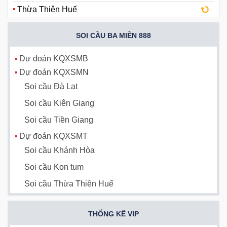
Thừa Thiên Huế
SOI CẦU BA MIỀN 888
Dự đoán KQXSMB
Dự đoán KQXSMN
Soi cầu Đà Lạt
Soi cầu Kiên Giang
Soi cầu Tiền Giang
Dự đoán KQXSMT
Soi cầu Khánh Hòa
Soi cầu Kon tum
Soi cầu Thừa Thiên Huế
THỐNG KÊ VIP