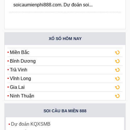
soicaumienphi888.com. Dự đoán soi...
XỔ SỐ HÔM NAY
Miền Bắc
Bình Dương
Trà Vinh
Vĩnh Long
Gia Lai
Ninh Thuận
SOI CẦU BA MIỀN 888
Dự đoán KQXSMB