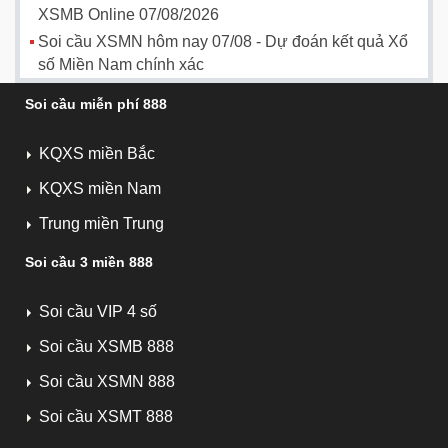
XSMB Online 07/08/2026
Soi cầu XSMN hôm nay 07/08 - Dự đoán kết quả Xổ
số Miền Nam chính xác
Soi cầu miễn phí 888
KQXS miền Bắc
KQXS miền Nam
Trung miền Trung
Soi cầu 3 miền 888
Soi cầu VIP 4 số
Soi cầu XSMB 888
Soi cầu XSMN 888
Soi cầu XSMT 888