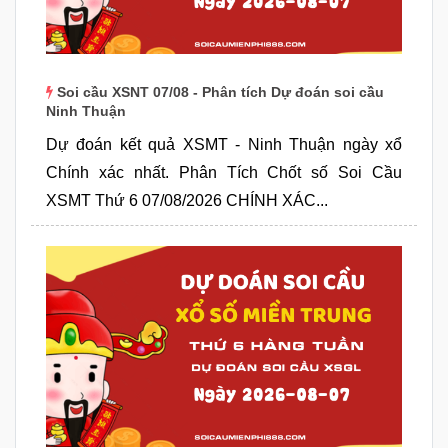
Soi cầu XSNT 07/08 - Phân tích Dự đoán soi cầu
Ninh Thuận
Dự đoán kết quả XSMT - Ninh Thuận ngày xổ
Chính xác nhất. Phân Tích Chốt số Soi Cầu
XSMT Thứ 6 07/08/2026 CHÍNH XÁC...