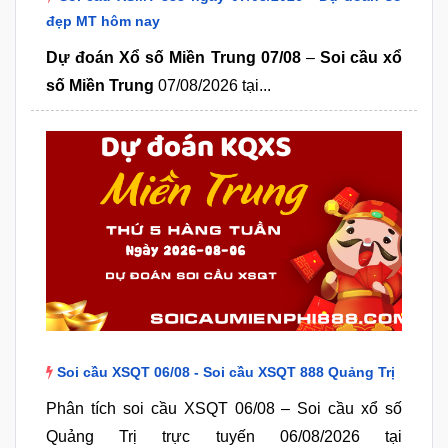
đẹp MT hôm nay
Dự đoán Xổ số Miền Trung 07/08
–
Soi cầu xổ
số Miền Trung
07/08/2026 tại...
Soi cầu XSQT 06/08 - Soi cầu XSQT 888 Quảng Trị
Phân tích soi cầu XSQT 06/08 – Soi cầu xổ số
Quảng Trị trực tuyến 06/08/2026 tại