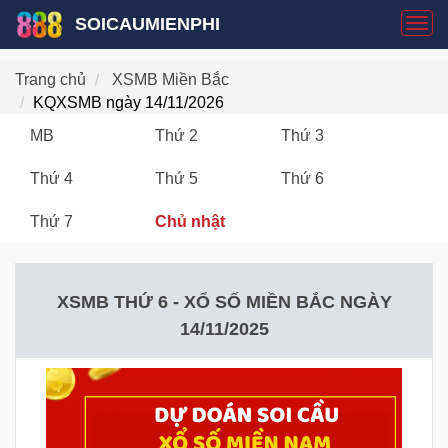
SOICAUMIENPHI
T
o
g
Trang chủ
XSMB Miền Bắc
g
KQXSMB ngày 14/11/2026
l
MB
Thứ 2
Thứ 3
e
n
Thứ 4
Thứ 5
Thứ 6
a
v
Thứ 7
Chủ nhật
i
g
a
XSMB THỨ 6 - XỔ SỐ MIỀN BẮC NGÀY
t
i
14/11/2025
o
n