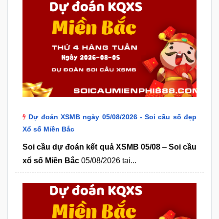
Dự đoán XSMB ngày 05/08/2026 - Soi cầu số đẹp
Xổ số Miền Bắc
Soi cầu dự đoán kết quả XSMB 05/08
–
Soi cầu
xổ số Miền Bắc
05/08/2026 tại...