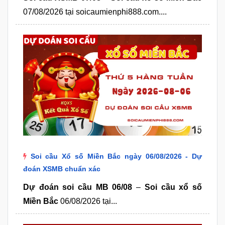
07/08/2026 tại soicaumienphi888.com....
Soi cầu Xổ số Miền Bắc ngày 06/08/2026 - Dự
đoán XSMB chuẩn xác
Dự đoán soi cầu MB 06/08
–
Soi cầu xổ số
Miền Bắc
06/08/2026 tại...