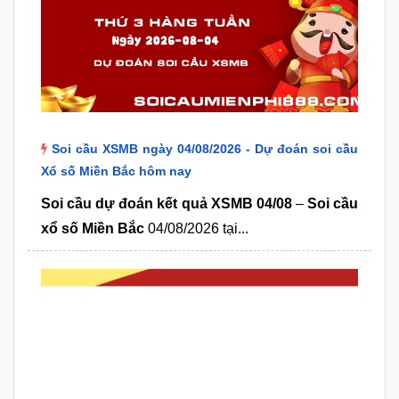
Soi cầu XSMB ngày 04/08/2026 - Dự đoán soi cầu
Xổ số Miền Bắc hôm nay
Soi cầu dự đoán kết quả XSMB 04/08
–
Soi cầu
xổ số Miền Bắc
04/08/2026 tại...