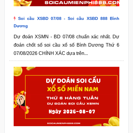
Soi cầu XSBD 07/08 - Soi cầu XSBD 888 Bình
Dương
Dự đoán XSMN - BD 07/08 chuẩn xác nhất. Dự
đoán chốt số soi cầu xổ số Bình Dương Thứ 6
07/08/2026 CHÍNH XÁC dựa trên...