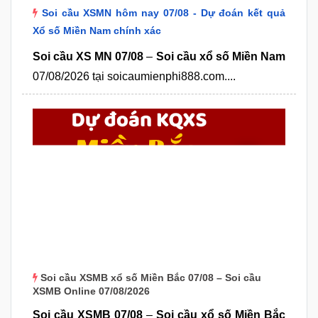
Soi cầu XSMN hôm nay 07/08 - Dự đoán kết quả
Xổ số Miền Nam chính xác
Soi cầu XS MN 07/08
–
Soi cầu xổ số Miền Nam
07/08/2026 tại soicaumienphi888.com....
Soi cầu XSMB xổ số Miền Bắc 07/08 – Soi cầu
XSMB Online 07/08/2026
Soi cầu XSMB 07/08
–
Soi cầu xổ số Miền Bắc