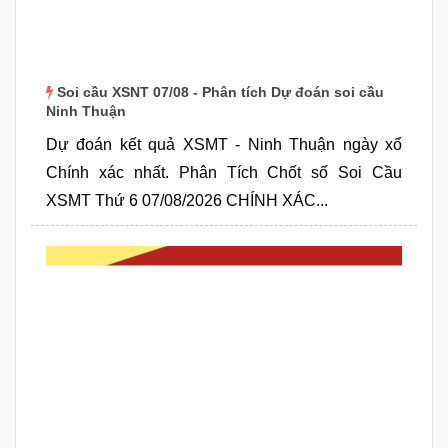
Soi cầu XSNT 07/08 - Phân tích Dự đoán soi cầu
Ninh Thuận
Dự đoán kết quả XSMT - Ninh Thuận ngày xổ
Chính xác nhất. Phân Tích Chốt số Soi Cầu
XSMT Thứ 6 07/08/2026 CHÍNH XÁC...