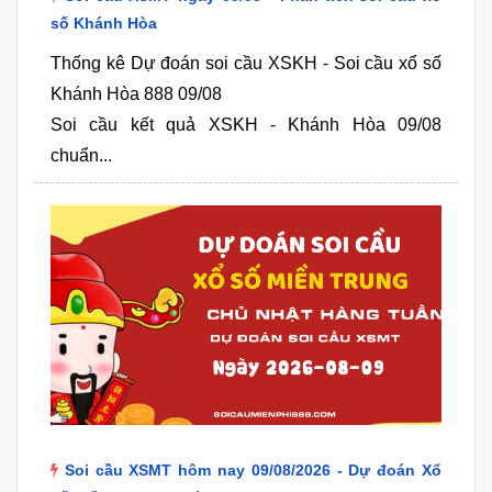
số Khánh Hòa
Thống kê Dự đoán soi cầu XSKH - Soi cầu xổ số
Khánh Hòa 888 09/08
Soi cầu kết quả XSKH - Khánh Hòa 09/08
chuẩn...
Soi cầu XSMT hôm nay 09/08/2026 - Dự đoán Xổ