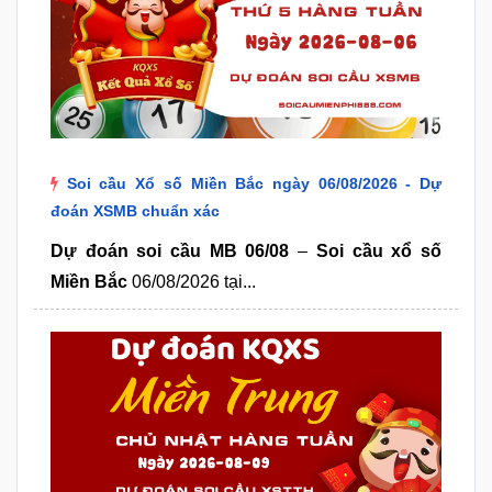
Soi cầu Xổ số Miền Bắc ngày 06/08/2026 - Dự
đoán XSMB chuẩn xác
Dự đoán soi cầu MB 06/08
–
Soi cầu xổ số
Miền Bắc
06/08/2026 tại...