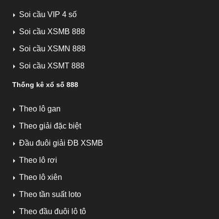
Soi cầu VIP 4 số
Soi cầu XSMB 888
Soi cầu XSMN 888
Soi cầu XSMT 888
Thống kê xổ số 888
Theo lô gan
Theo giải đặc biệt
Đầu đuôi giải ĐB XSMB
Theo lô rơi
Theo lô xiên
Theo tần suất loto
Theo đầu đuôi lô tô