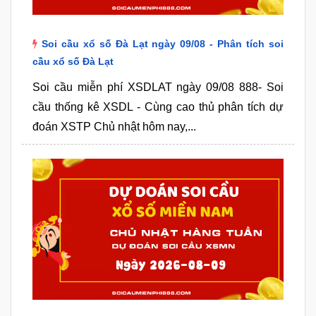
Soi cầu xổ số Đà Lạt ngày 09/08 - Phân tích soi
cầu xổ số Đà Lạt
Soi cầu miễn phí XSDLAT ngày 09/08 888- Soi
cầu thống kê XSDL - Cùng cao thủ phân tích dự
đoán XSTP Chủ nhật hôm nay,...