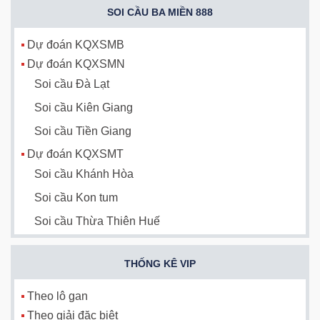
SOI CẦU BA MIỀN 888
Dự đoán KQXSMB
Dự đoán KQXSMN
Soi cầu Đà Lạt
Soi cầu Kiên Giang
Soi cầu Tiền Giang
Dự đoán KQXSMT
Soi cầu Khánh Hòa
Soi cầu Kon tum
Soi cầu Thừa Thiên Huế
THỐNG KÊ VIP
Theo lô gan
Theo giải đặc biệt