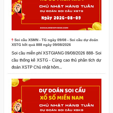
Soi cầu XSMN - TG ngày 09/08 - Soi cầu dự đoán
XSTG kết quả 888 ngày 09/08/2026
Soi cầu miễn phí XSTGIANG 09/08/2026 888- Soi
cầu thống kê XSTG - Cùng cao thủ phân tích dự
đoán XSTP Chủ nhật hôm...