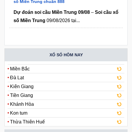
số Miền Trung chuẩn 888
Dự đoán soi cầu Miền Trung 09/08
–
Soi cầu xổ
số Miền Trung
09/08/2026 tại...
XỔ SỐ HÔM NAY
Miền Bắc
Đà Lạt
Kiên Giang
Tiền Giang
Khánh Hòa
Kon tum
Thừa Thiên Huế