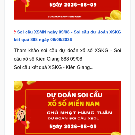
Soi cầu XSMN ngày 09/08 - Soi cầu dự đoán XSKG
kết quả 888 ngày 09/08/2026
Tham khảo soi cầu dự đoán xổ số XSKG - Soi
cầu xổ số Kiên Giang 888 09/08
Soi cầu kết quả XSKG - Kiên Giang...