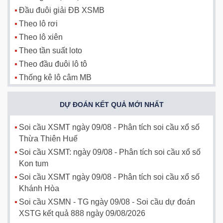
Đầu đuôi giải ĐB XSMB
Theo lô rơi
Theo lô xiên
Theo tần suất loto
Theo đầu đuôi lô tô
Thống kê lô câm MB
DỰ ĐOÁN KẾT QUẢ MỚI NHẤT
Soi cầu XSMT ngày 09/08 - Phân tích soi cầu xổ số
Thừa Thiên Huế
Soi cầu XSMT: ngày 09/08 - Phân tích soi cầu xổ số
Kon tum
Soi cầu XSMT ngày 09/08 - Phân tích soi cầu xổ số
Khánh Hòa
Soi cầu XSMN - TG ngày 09/08 - Soi cầu dự đoán
XSTG kết quả 888 ngày 09/08/2026