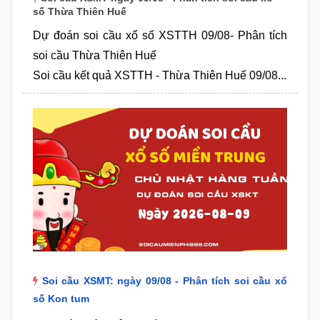
số Thừa Thiên Huế
Dự đoán soi cầu xổ số XSTTH 09/08- Phân tích
soi cầu Thừa Thiên Huế
Soi cầu kết quả XSTTH - Thừa Thiên Huế 09/08...
Soi cầu XSMT: ngày 09/08 - Phân tích soi cầu xổ
số Kon tum