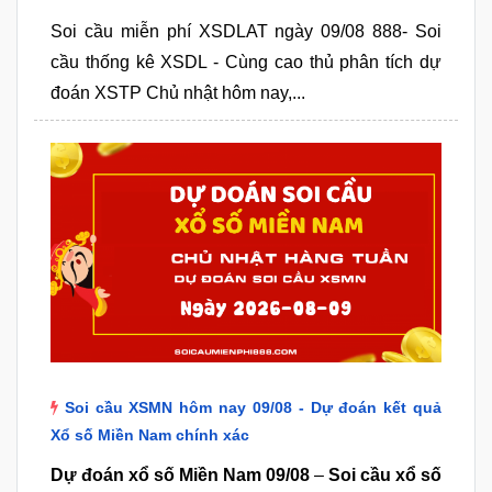
Soi cầu miễn phí XSDLAT ngày 09/08 888- Soi
cầu thống kê XSDL - Cùng cao thủ phân tích dự
đoán XSTP Chủ nhật hôm nay,...
Soi cầu XSMN hôm nay 09/08 - Dự đoán kết quả
Xổ số Miền Nam chính xác
Dự đoán xổ số Miền Nam 09/08
–
Soi cầu xổ số