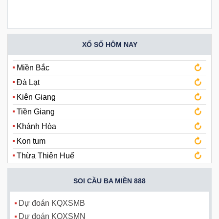
XỔ SỐ HÔM NAY
Miền Bắc
Đà Lạt
Kiên Giang
Tiền Giang
Khánh Hòa
Kon tum
Thừa Thiên Huế
SOI CẦU BA MIỀN 888
Dự đoán KQXSMB
Dự đoán KQXSMN