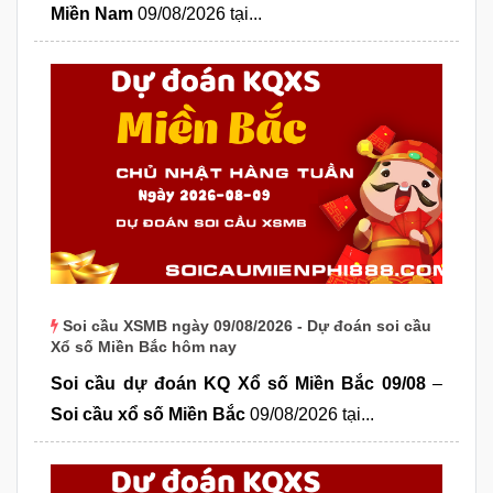
Miền Nam
09/08/2026 tại...
Soi cầu XSMB ngày 09/08/2026 - Dự đoán soi cầu
Xổ số Miền Bắc hôm nay
Soi cầu dự đoán KQ Xổ số Miền Bắc 09/08
–
Soi cầu xổ số Miền Bắc
09/08/2026 tại...