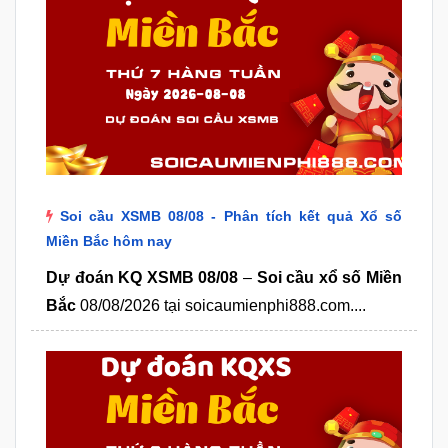
Soi cầu XSMB 08/08 - Phân tích kết quả Xổ số
Miền Bắc hôm nay
Dự đoán KQ XSMB 08/08
–
Soi cầu xổ số Miền
Bắc
08/08/2026 tại soicaumienphi888.com....