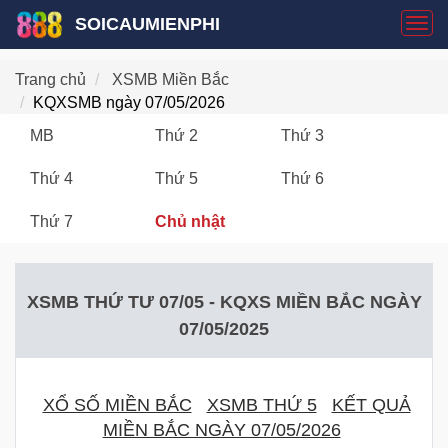
SOICAUMIENPHI
T
o
g
Trang chủ
XSMB Miền Bắc
g
KQXSMB ngày 07/05/2026
l
MB
Thứ 2
Thứ 3
e
n
Thứ 4
Thứ 5
Thứ 6
a
v
Thứ 7
Chủ nhật
i
g
a
XSMB THỨ TƯ 07/05 - KQXS MIỀN BẮC NGÀY
t
i
07/05/2025
o
n
XỔ SỐ MIỀN BẮC
XSMB THỨ 5
KẾT QUẢ
MIỀN BẮC NGÀY 07/05/2026