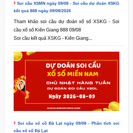
Soi cầu XSMN ngày 09/08 - Soi cầu dự đoán XSKG
kết quả 888 ngày 09/08/2026
Tham khảo soi cầu dự đoán xổ số XSKG - Soi
cầu xổ số Kiên Giang 888 09/08
Soi cầu kết quả XSKG - Kiên Giang...
Soi cầu xổ số Đà Lạt ngày 09/08 - Phân tích soi
cầu xổ số Đà Lạt