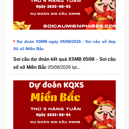
Dự đoán XSMB ngày 05/08/2026 - Soi cầu số đẹp
Xổ số Miền Bắc
Soi cầu dự đoán kết quả XSMB 05/08
–
Soi cầu
xổ số Miền Bắc
05/08/2026 tại...