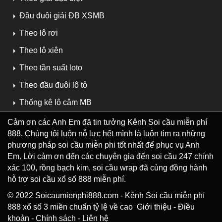
Đầu đuôi giải ĐB XSMB
Theo lô rơi
Theo lô xiên
Theo tần suất loto
Theo đầu đuôi lô tô
Thống kê lô câm MB
Cảm ơn các Anh Em đã tin tưởng Kênh Soi cầu miễn phí
888. Chúng tôi luôn nỗ lực hết mình là luôn tìm ra những
phương pháp soi cầu miễn phi tốt nhất để phục vụ Anh
Em. Lời cảm ơn đến các chuyên gia đến
soi cầu 247 chính
xác 100
, rồng bạch kim, soi cầu wrap đã cùng đồng hành
hỗ trợ soi cầu xổ số 888 miễn phí.
© 2022
Soicaumienphi888.com
- Kênh Soi cầu miễn phí
888 xổ số 3 miền chuẩn tỷ lệ về cao
Giới thiệu
-
Điều
khoản
-
Chính sách
-
Liên hệ