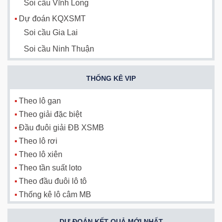
Soi cầu Vĩnh Long
Dự đoán KQXSMT
Soi cầu Gia Lai
Soi cầu Ninh Thuận
THỐNG KÊ VIP
Theo lô gan
Theo giải đặc biệt
Đầu đuôi giải ĐB XSMB
Theo lô rơi
Theo lô xiên
Theo tần suất loto
Theo đầu đuôi lô tô
Thống kê lô câm MB
DỰ ĐOÁN KẾT QUẢ MỚI NHẤT