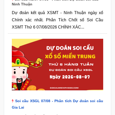
Ninh Thuận
Dự đoán kết quả XSMT - Ninh Thuận ngày xổ
Chính xác nhất. Phân Tích Chốt số Soi Cầu
XSMT Thứ 6 07/08/2026 CHÍNH XÁC...
Soi cầu XSGL 07/08 - Phân tích Dự đoán soi cầu
Gia Lai