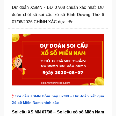
Dự đoán XSMN - BD 07/08 chuẩn xác nhất. Dự
đoán chốt số soi cầu xổ số Bình Dương Thứ 6
07/08/2026 CHÍNH XÁC dựa trên...
Soi cầu XSMN hôm nay 07/08 - Dự đoán kết quả
Xổ số Miền Nam chính xác
Soi cầu XS MN 07/08
–
Soi cầu xổ số Miền Nam