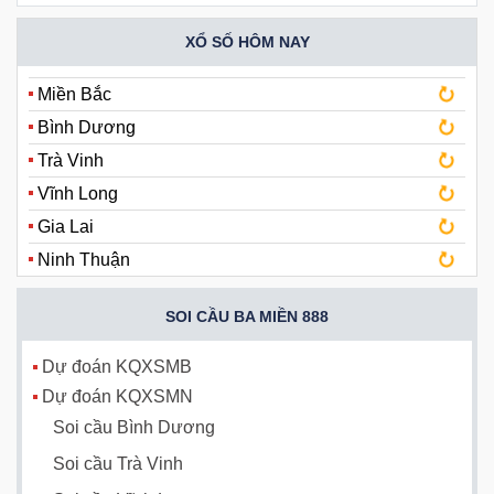
XỔ SỐ HÔM NAY
Miền Bắc
Bình Dương
Trà Vinh
Vĩnh Long
Gia Lai
Ninh Thuận
SOI CẦU BA MIỀN 888
Dự đoán KQXSMB
Dự đoán KQXSMN
Soi cầu Bình Dương
Soi cầu Trà Vinh