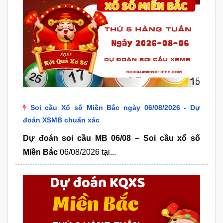
Soi cầu Xổ số Miền Bắc ngày 06/08/2026 - Dự
đoán XSMB chuẩn xác
Dự đoán soi cầu MB 06/08
–
Soi cầu xổ số
Miền Bắc
06/08/2026 tại...