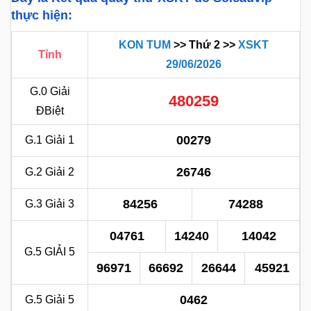
thực hiện:
KON TUM
>> Thứ 2 >>
XSKT
Tỉnh
29/06/2026
G.0
Giải
480259
ĐBiệt
00279
G.1
Giải 1
26746
G.2
Giải 2
84256
74288
G.3
Giải 3
04761
14240
14042
G.5
GIẢI 5
96971
66692
26644
45921
0462
G.5
Giải 5