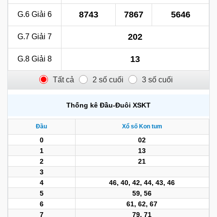
8743
7867
5646
G.6
Giải 6
202
G.7
Giải 7
13
G.8
Giải 8
Tất cả
2 số cuối
3 số cuối
Thống kê Đầu-Đuôi
XSKT
Đầu
Xổ số Kon tum
0
02
1
13
2
21
3
4
46, 40, 42, 44, 43, 46
5
59, 56
6
61, 62, 67
7
79, 71