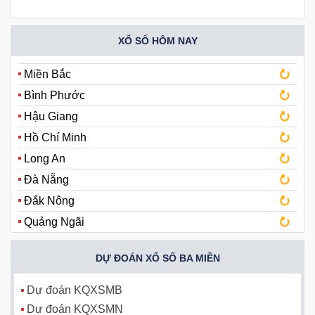
XỔ SỐ HÔM NAY
Miền Bắc
Bình Phước
Hậu Giang
Hồ Chí Minh
Long An
Đà Nẵng
Đắk Nông
Quảng Ngãi
DỰ ĐOÁN XỔ SỐ BA MIỀN
Dự đoán KQXSMB
Dự đoán KQXSMN