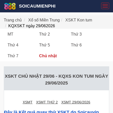
SOICAUMIENPHI
T
o
g
Trang chủ
Xổ số Miền Trung
XSKT Kon tum
g
KQXSKT ngày 29/062026
l
MT
Thứ 2
Thứ 3
e
n
Thứ 4
Thứ 5
Thứ 6
a
v
Thứ 7
Chủ nhật
i
g
a
XSKT CHỦ NHẬT 29/06 - KQXS KON TUM NGÀY
t
i
29/06/2025
o
n
XSMT
XSMT THỨ 2
XSMT 29/06/2026
Đây là Kết quả quay thử XSKT do Soicauvip