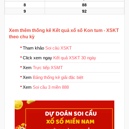
8
88
9
92
Xem thêm thống kê Kết quả xổ số Kon tum - XSKT
theo chu kỳ
Tham khảo
Soi câù XSKT
Click xem ngay
Kết quả XSKT 30 ngày
Xem
Trực tiếp XSMT
Xem
Bảng thống kê giải đặc biệt
Xem
Soi cầu 3 miền 888