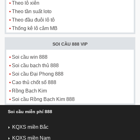
Theo lô xiên
Theo tần suất loto
Theo đầu đuôi lô tô
Thống kê lô câm MB
SOI CẦU 888 VIP
Soi cầu win 888
Soi cầu bạch thủ 888
Soi cầu Đại Phong 888
Cao thủ chốt số 888
Rồng Bạch Kim
Soi cầu Rồng Bạch Kim 888
Soi cầu miễn phí 888
KQXS miền Bắc
KQXS miền Nam