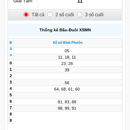
11
Giải Tám
Tất cả
2 số cuối
3 số cuối
Thống kê Đầu-Đuôi
XSMN
Đ
Xổ số Bình Phước
ầ
05
u
11, 18, 11
0
23, 28
1
39
2
3
56
4
64, 68, 61, 60
5
6
81, 83, 88
7
98, 99, 91
8
9