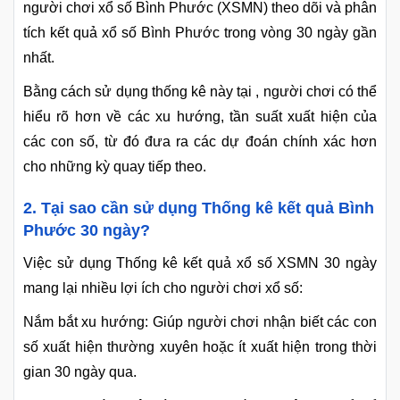
người chơi xổ số
Bình Phước
(XSMN) theo dõi và phân
tích kết quả xổ số
Bình Phước
trong vòng 30 ngày gần
nhất.
Bằng cách sử dụng thống kê này tại
, người chơi có thể
hiểu rõ hơn về các xu hướng, tần suất xuất hiện của
các con số, từ đó đưa ra các dự đoán chính xác hơn
cho những kỳ quay tiếp theo.
2. Tại sao cần sử dụng Thống kê kết quả
Bình
Phước
30 ngày?
Việc sử dụng Thống kê kết quả xổ số XSMN 30 ngày
mang lại nhiều lợi ích cho người chơi xổ số:
Nắm bắt xu hướng: Giúp người chơi nhận biết các con
số xuất hiện thường xuyên hoặc ít xuất hiện trong thời
gian 30 ngày qua.