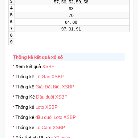
3
57, 56, 52, 59, 58
4
63
5
70
6
84, 88
7
97, 91, 91
8
9
Thống kê kết quả xổ số
Xem kết quả
XSBP
Thống kê
Lô Gan XSBP
Thống kê
Giải Đặt Biệt XSBP
Thống Kê
Đầu đuôi XSBP
Thống kê
Loto XSBP
Thống kê
đầu đuôi Loto XSBP
Thống kê
Lô Câm XSBP
Xổ số Bình Phước
30 ngày