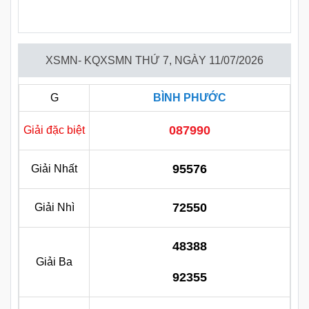
XSMN- KQXSMN THỨ 7, NGÀY 11/07/2026
G
BÌNH PHƯỚC
087990
Giải đặc biệt
95576
Giải Nhất
72550
Giải Nhì
48388
Giải Ba
92355