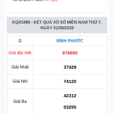
KQXSMN - KẾT QUẢ XỔ SỐ MIỀN NAM THỨ 7,
NGÀY 01/08/2026
G
BÌNH PHƯỚC
876950
Giải đặc biệt
37429
Giải Nhất
74120
Giải Nhì
42312
Giải Ba
03255