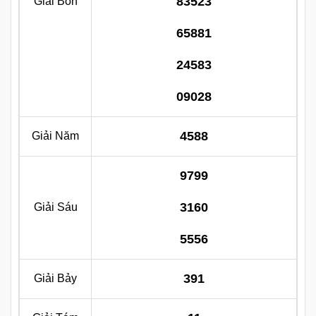
83523
Giải Bốn
65881
24583
09028
4588
Giải Năm
9799
3160
Giải Sáu
5556
391
Giải Bảy