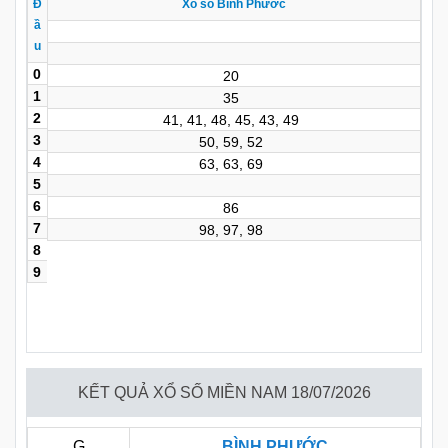
Đ
Xổ số Bình Phước
ầ
u
0
20
1
35
2
41, 41, 48, 45, 43, 49
3
50, 59, 52
4
63, 63, 69
5
6
86
7
98, 97, 98
8
9
KẾT QUẢ XỔ SỐ MIỀN NAM 18/07/2026
G
BÌNH PHƯỚC