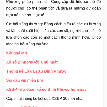
Phương pháp phân tích: Cung cấp dữ liệu cụ thể để
người chơi có thể phân tích và đưa ra những dự đoán
dựa trên cơ sở thực tế.
Cơ hội trúng thưởng: Bằng cách hiểu rõ các xu hướng
và tần suất xuất hiện của các con số, người chơi có thể
lựa chọn các con số một cách thông minh hơn, từ đó
tăng cơ hội trúng thưởng.
Kết quả MN
Xổ số Bình Phước Chủ nhật
Thống kê Lô gan XS Bình Phước
Soi cầu vip miễn phí
XSBP - dự đoán xổ số Bình Phước hôm nay
Cập nhật thống kê kết quả XSBP
30
mới nhất: