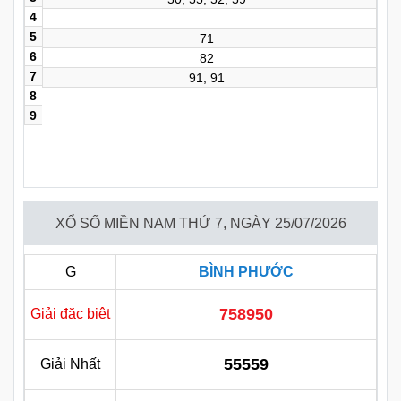
4
5
71
6
82
7
91, 91
8
9
XỔ SỐ MIỀN NAM THỨ 7, NGÀY 25/07/2026
G
BÌNH PHƯỚC
758950
Giải đặc biệt
55559
Giải Nhất