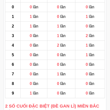
0
0
lần
0
lần
0
lần
1
1
lần
0
lần
1
lần
2
1
lần
1
lần
0
lần
3
0
lần
1
lần
2
lần
4
0
lần
2
lần
1
lần
5
0
lần
0
lần
1
lần
6
0
lần
0
lần
0
lần
7
0
lần
1
lần
0
lần
8
0
lần
0
lần
0
lần
9
1
lần
0
lần
0
lần
2 SỐ CUỐI ĐẶC BIỆT (ĐỀ GAN LÌ) MIỀN BẮC