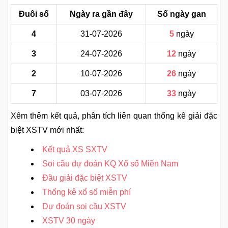
Đuôi số
Ngày ra gần đây
Số ngày gan
4
31-07-2026
5
ngày
3
24-07-2026
12
ngày
2
10-07-2026
26
ngày
7
03-07-2026
33
ngày
Xêm thêm kết quả, phân tích liên quan thống kê giải đặc
biệt XSTV mới nhất:
Kết quả XS SXTV
Soi cầu dự đoán KQ Xổ số Miền Nam
Đầu giải đặc biệt XSTV
Thống kê xổ số miễn phí
Dự đoán soi cầu XSTV
XSTV 30 ngày