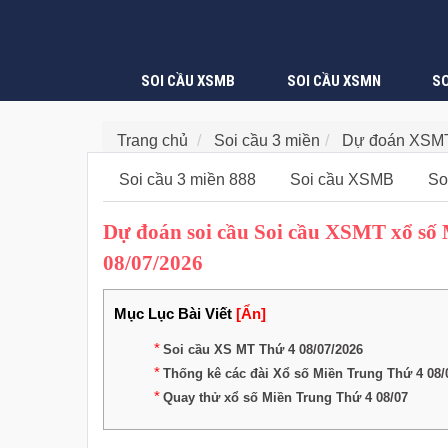
SOI CẦU XSMB
SOI CẦU XSMN
SO
Trang chủ
Soi cầu 3 miền
Dự đoán XSM
Soi cầu 3 miền 888
Soi cầu XSMB
So
Dự đoán soi cầu Soi cầu XSMT xổ số 
08/07/2026
Mục Lục Bài Viết
[Ẩn]
Soi cầu XS MT Thứ 4 08/07/2026
Thống kê các đài Xổ số Miền Trung Thứ 4 08/
Quay thử xổ số Miền Trung Thứ 4 08/07