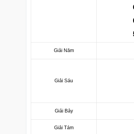
Giải Năm
Giải Sáu
Giải Bảy
Giải Tám