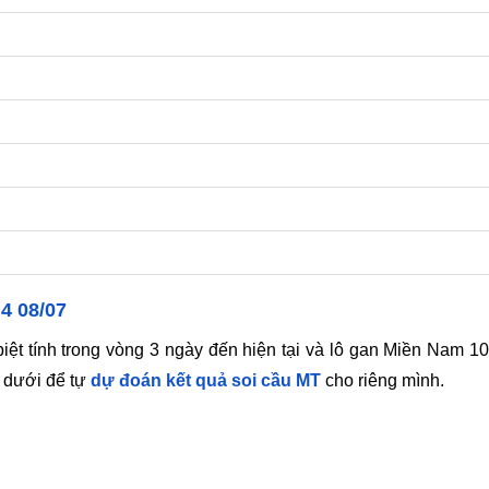
4 08/07
ệt tính trong vòng 3 ngày đến hiện tại và lô gan Miền Nam 1
n dưới để tự
dự đoán kết quả soi cầu MT
cho riêng mình.