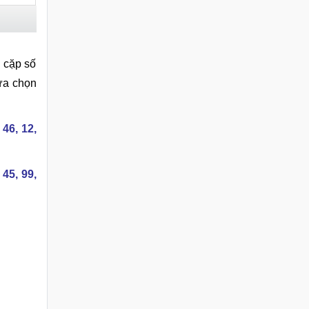
 cặp số
ựa chọn
 46, 12,
 45, 99,