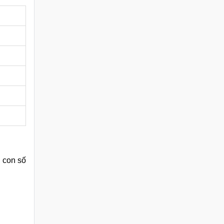
0 con số