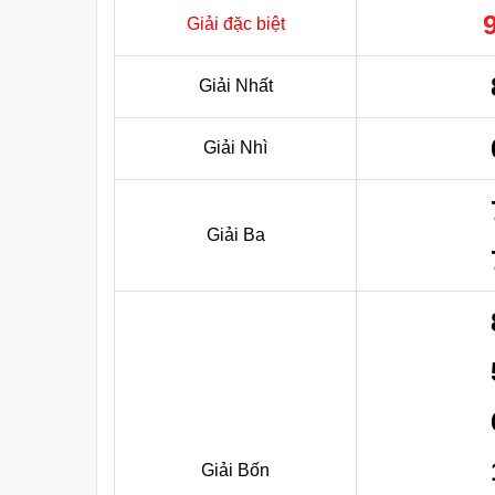
Giải đặc biệt
Giải Nhất
Giải Nhì
Giải Ba
Giải Bốn