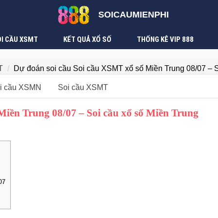
SOICAUMIENPHI
I CẦU XSMT
KẾT QUẢ XỔ SỐ
THỐNG KÊ VIP 888
T
Dự đoán soi cầu Soi cầu XSMT xổ số Miền Trung 08/07 – S
i cầu XSMN
Soi cầu XSMT
Miền Trung 08/07 – Soi cầu xổ số Miền Trung
07