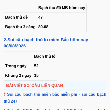
Bạch thủ đề MB hôm nay
Bạch thủ đề
47
Bạch thủ 3 càng
80-08
2.Soi cầu bạch thủ lô miền Bắc hôm nay
08/08/2026
Bạch thủ lô
Trong ngày
52
Khung 3 ngày
15
BÀI VIẾT SOI CẦU LIÊN QUAN
Soi cầu bạch thủ miền bắc miễn phí​ - soi cầu bạch
thủ​ 247