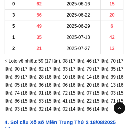
0
62
2025-06-16
15
3
56
2025-06-22
20
5
49
2025-06-29
6
1
35
2025-07-13
42
2
21
2025-07-27
13
⚡ Loto về nhiều: 59 (17 lần), 08 (17 lần), 46 (17 lần), 70 (17
lần), 90 (17 lần), 62 (17 lần), 33 (17 lần), 79 (17 lần), 35 (17
lần), 89 (17 lần), 28 (16 lần), 10 (16 lần), 14 (16 lần), 39 (16
lần), 05 (16 lần), 36 (16 lần), 06 (16 lần), 20 (16 lần), 13 (16
lần), 74 (16 lần), 91 (16 lần), 72 (15 lần), 07 (15 lần), 03 (15
lần), 86 (15 lần), 53 (15 lần), 41 (15 lần), 22 (15 lần), 71 (15
lần), 93 (15 lần), 32 (14 lần), 02 (14 lần), 66 (14 lần)
4. Soi cầu Xổ số Miền Trung Thứ 2 18/08/2025