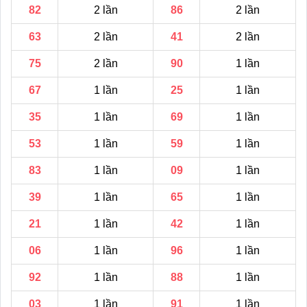
82
2 lần
86
2 lần
63
2 lần
41
2 lần
75
2 lần
90
1 lần
67
1 lần
25
1 lần
35
1 lần
69
1 lần
53
1 lần
59
1 lần
83
1 lần
09
1 lần
39
1 lần
65
1 lần
21
1 lần
42
1 lần
06
1 lần
96
1 lần
92
1 lần
88
1 lần
03
1 lần
91
1 lần