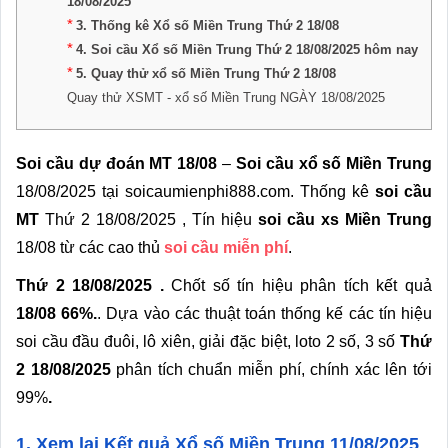
18/08/2025
3. Thống kê Xổ số Miền Trung Thứ 2 18/08
4. Soi cầu Xổ số Miền Trung Thứ 2 18/08/2025 hôm nay
5. Quay thử xổ số Miền Trung Thứ 2 18/08
Quay thử XSMT - xổ số Miền Trung NGÀY 18/08/2025
Soi cầu dự đoán MT 18/08
–
Soi cầu xổ số Miền Trung
18/08/2025 tại soicaumienphi888.com. Thống kê
soi cầu
MT
Thứ 2 18/08/2025
, Tín hiệu
soi cầu xs Miền Trung
18/08 từ các cao thủ
soi cầu miễn phí
.
Thứ 2 18/08/2025
.
Chốt số tín hiệu phân tích kết quả
18/08
66
%.
. Dựa vào các thuật toán thống kế các tín hiệu
soi cầu đầu đuôi, lô xiên, giải đặc biệt, loto 2 số, 3 số
Thứ
2 18/08/2025
phân tích chuẩn miễn phí, chính xác lên tới
99%
.
1. Xem lại Kết quả Xổ số Miền Trung 11/08/2025