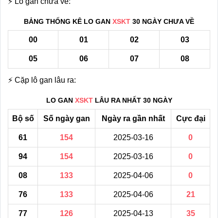
⚡ Lô gan chưa về:
BẢNG THỐNG KÊ LO GAN
XSKT
30 NGÀY CHƯA VỀ
00
01
02
03
05
06
07
08
⚡ Cặp lô gan lâu ra:
LO GAN
XSKT
LÂU RA NHẤT 30 NGÀY
Bộ số
Số ngày gan
Ngày ra gần nhất
Cực đại
61
154
2025-03-16
0
94
154
2025-03-16
0
08
133
2025-04-06
0
76
133
2025-04-06
21
77
126
2025-04-13
35