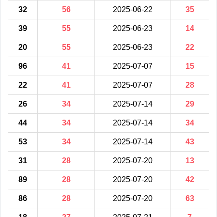
32
56
2025-06-22
35
39
55
2025-06-23
14
20
55
2025-06-23
22
96
41
2025-07-07
15
22
41
2025-07-07
28
26
34
2025-07-14
29
44
34
2025-07-14
34
53
34
2025-07-14
43
31
28
2025-07-20
13
89
28
2025-07-20
42
86
28
2025-07-20
63