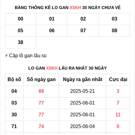
BẢNG THỐNG KÊ LO GAN
XSKH
30 NGÀY CHƯA VỀ
00
01
02
03
05
06
07
08
38
⚡ Cặp lô gan lâu ra:
LO GAN
XSKH
LÂU RA NHẤT 30 NGÀY
Bộ số
Số ngày gan
Ngày ra gần nhất
Cực đại
04
88
2025-05-21
3
03
77
2025-06-01
7
30
77
2025-06-01
11
71
74
2025-06-04
0