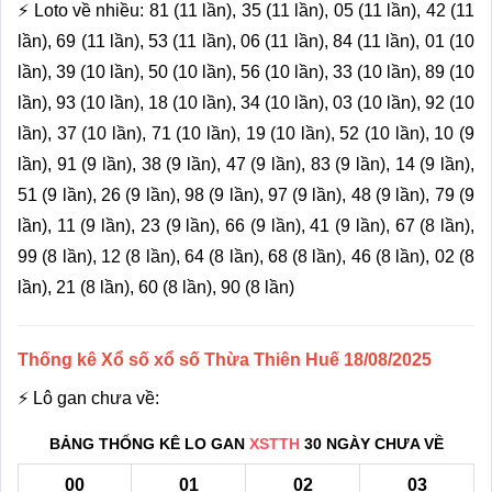
⚡ Loto về nhiều: 81 (11 lần), 35 (11 lần), 05 (11 lần), 42 (11
lần), 69 (11 lần), 53 (11 lần), 06 (11 lần), 84 (11 lần), 01 (10
lần), 39 (10 lần), 50 (10 lần), 56 (10 lần), 33 (10 lần), 89 (10
lần), 93 (10 lần), 18 (10 lần), 34 (10 lần), 03 (10 lần), 92 (10
lần), 37 (10 lần), 71 (10 lần), 19 (10 lần), 52 (10 lần), 10 (9
lần), 91 (9 lần), 38 (9 lần), 47 (9 lần), 83 (9 lần), 14 (9 lần),
51 (9 lần), 26 (9 lần), 98 (9 lần), 97 (9 lần), 48 (9 lần), 79 (9
lần), 11 (9 lần), 23 (9 lần), 66 (9 lần), 41 (9 lần), 67 (8 lần),
99 (8 lần), 12 (8 lần), 64 (8 lần), 68 (8 lần), 46 (8 lần), 02 (8
lần), 21 (8 lần), 60 (8 lần), 90 (8 lần)
Thống kê Xổ số xổ số Thừa Thiên Huế 18/08/2025
⚡ Lô gan chưa về:
BẢNG THỐNG KÊ LO GAN
XSTTH
30 NGÀY CHƯA VỀ
00
01
02
03