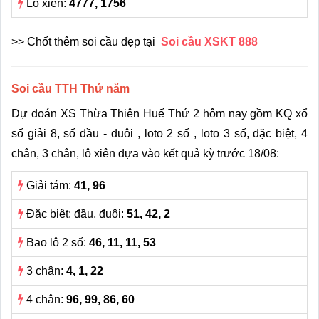
Lô xiên:
4777, 1756
>> Chốt thêm soi cầu đẹp tại
Soi cầu XSKT 888
Soi cầu TTH Thứ năm
Dự đoán XS Thừa Thiên Huế Thứ 2 hôm nay gồm KQ xổ
số giải 8, số đầu - đuôi , loto 2 số , loto 3 số, đặc biệt, 4
chân, 3 chân, lô xiên dựa vào kết quả kỳ trước 18/08:
Giải tám:
41, 96
Đặc biệt: đầu, đuôi:
51, 42, 2
Bao lô 2 số:
46, 11, 11, 53
3 chân:
4, 1, 22
4 chân:
96, 99, 86, 60