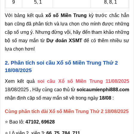
9
5, 1
8, 8, 1
Với bảng kết quả
xổ số Miền Trung
kỳ trước chắc hẳn
bạn cũng đã phân tích và lựa chọn cho mình được những
cặp số ưng ý. Nhưng đừng vội, hãy đến tham khảo những
bộ số may mắn từ
Dự đoán XSMT
để có thêm nhiều sự
lựa chọn hơn!
2. Phân tích soi cầu Xổ số Miền Trung Thứ 2
18/08/2025
Xem kết quả
soi cầu Xổ số Miền Trung 11/08/2025
18/08/2025
.
Hãy cùng cao thủ từ
soicaumienphi888.com
nhận định cặp số may mắn sẽ về trong ngày
18/08
:
Cùng phân tích đài Xổ số Miền Trung
Thứ 2 18/08/2025
⭐ Bao lô:
47102, 69628
⭐ Lô xiên 2, xiên 3:
66, 75
,
784, 711