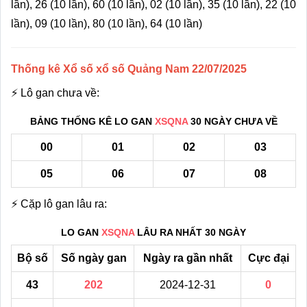
lần), 26 (10 lần), 60 (10 lần), 02 (10 lần), 35 (10 lần), 22 (10
lần), 09 (10 lần), 80 (10 lần), 64 (10 lần)
Thống kê Xổ số xổ số Quảng Nam 22/07/2025
⚡ Lô gan chưa về:
BẢNG THỐNG KÊ LO GAN
XSQNA
30 NGÀY CHƯA VỀ
00
01
02
03
05
06
07
08
⚡ Cặp lô gan lâu ra:
LO GAN
XSQNA
LÂU RA NHẤT 30 NGÀY
Bộ số
Số ngày gan
Ngày ra gần nhất
Cực đại
43
202
2024-12-31
0