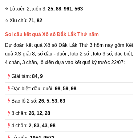
⭐ Lô xiên 2, xiên 3:
25, 88
,
961, 563
⭐ Xỉu chủ:
71, 82
Soi cầu kết quả Xổ số Đắk Lắk Thứ năm
Dự đoán kết quả Xổ số Đắk Lắk Thứ 3 hôm nay gồm Kết
quả XS giải 8, số đầu - đuôi , loto 2 số , loto 3 số, đặc biệt,
4 chân, 3 chân, lô xiên dựa vào kết quả kỳ trước 22/07:
Giải tám:
84, 9
Đặc biệt: đầu, đuôi:
98, 59, 98
Bao lô 2 số:
26, 5, 53, 63
3 chân:
26, 12, 28
4 chân:
2, 83, 43, 98
Lô xiên:
1954, 9572