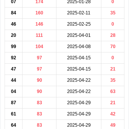
07
174
2025-01-28
0
84
160
2025-02-11
35
46
146
2025-02-25
0
20
111
2025-04-01
28
99
104
2025-04-08
70
92
97
2025-04-15
0
47
97
2025-04-15
21
44
90
2025-04-22
35
04
90
2025-04-22
63
87
83
2025-04-29
21
61
83
2025-04-29
42
64
83
2025-04-29
49