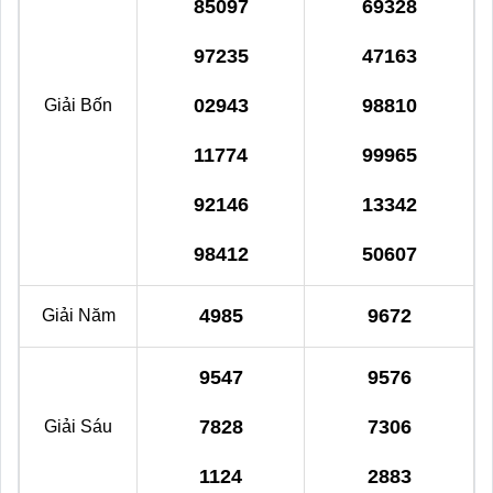
85097
69328
97235
47163
02943
98810
Giải Bốn
11774
99965
92146
13342
98412
50607
4985
9672
Giải Năm
9547
9576
7828
7306
Giải Sáu
1124
2883