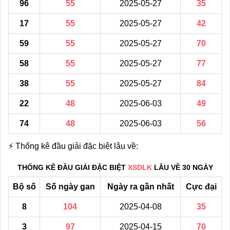
96
55
2025-05-27
35
17
55
2025-05-27
42
59
55
2025-05-27
70
58
55
2025-05-27
77
38
55
2025-05-27
84
22
48
2025-06-03
49
74
48
2025-06-03
56
⚡ Thống kê đầu giải đặc biệt lâu về:
THỐNG KÊ ĐẦU GIẢI ĐẶC BIỆT
XSDLK
LÂU VỀ 30 NGÀY
Bộ số
Số ngày gan
Ngày ra gần nhất
Cực đại
8
104
2025-04-08
35
3
97
2025-04-15
70