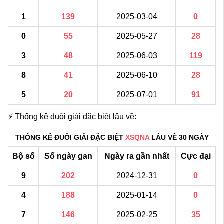
1
139
2025-03-04
0
0
55
2025-05-27
28
3
48
2025-06-03
119
8
41
2025-06-10
28
5
20
2025-07-01
91
⚡ Thống kê đuôi giải đặc biệt lâu về:
THỐNG KÊ ĐUÔI GIẢI ĐẶC BIỆT
XSQNA
LÂU VỀ 30 NGÀY
Bộ số
Số ngày gan
Ngày ra gần nhất
Cực đại
9
202
2024-12-31
0
4
188
2025-01-14
0
7
146
2025-02-25
35