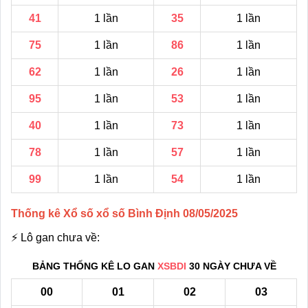
41
1 lần
35
1 lần
75
1 lần
86
1 lần
62
1 lần
26
1 lần
95
1 lần
53
1 lần
40
1 lần
73
1 lần
78
1 lần
57
1 lần
99
1 lần
54
1 lần
Thống kê Xổ số xổ số Bình Định 08/05/2025
⚡ Lô gan chưa về:
BẢNG THỐNG KÊ LO GAN
XSBDI
30 NGÀY CHƯA VỀ
00
01
02
03