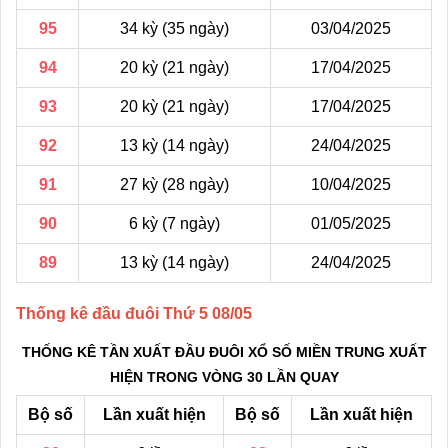
95
34 kỳ (35 ngày)
03/04/2025
94
20 kỳ (21 ngày)
17/04/2025
93
20 kỳ (21 ngày)
17/04/2025
92
13 kỳ (14 ngày)
24/04/2025
91
27 kỳ (28 ngày)
10/04/2025
90
6 kỳ (7 ngày)
01/05/2025
89
13 kỳ (14 ngày)
24/04/2025
Thống kê đầu đuôi Thứ 5 08/05
THỐNG KÊ TẦN XUẤT ĐẦU ĐUÔI XỔ SỐ MIỀN TRUNG XUẤT
HIỆN TRONG VÒNG 30 LẦN QUAY
Bộ số
Lần xuất hiện
Bộ số
Lần xuất hiện