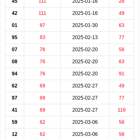
45
111
2025-01-16
28
42
111
2025-01-16
49
01
97
2025-01-30
63
95
83
2025-02-13
77
07
76
2025-02-20
56
08
76
2025-02-20
63
94
76
2025-02-20
91
62
69
2025-02-27
49
97
69
2025-02-27
77
41
69
2025-02-27
119
59
62
2025-03-06
56
12
62
2025-03-06
56