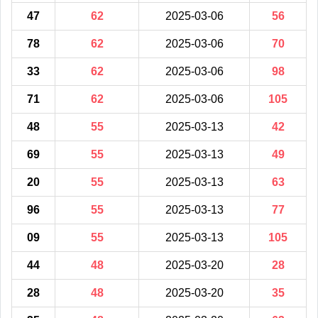
47
62
2025-03-06
56
78
62
2025-03-06
70
33
62
2025-03-06
98
71
62
2025-03-06
105
48
55
2025-03-13
42
69
55
2025-03-13
49
20
55
2025-03-13
63
96
55
2025-03-13
77
09
55
2025-03-13
105
44
48
2025-03-20
28
28
48
2025-03-20
35