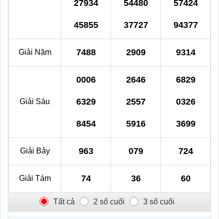
27934
54480
57424
45855
37727
94377
7488
2909
9314
Giải Năm
0006
2646
6829
6329
2557
0326
Giải Sáu
8454
5916
3699
963
079
724
Giải Bảy
74
36
60
Giải Tám
Tất cả
2 số cuối
3 số cuối