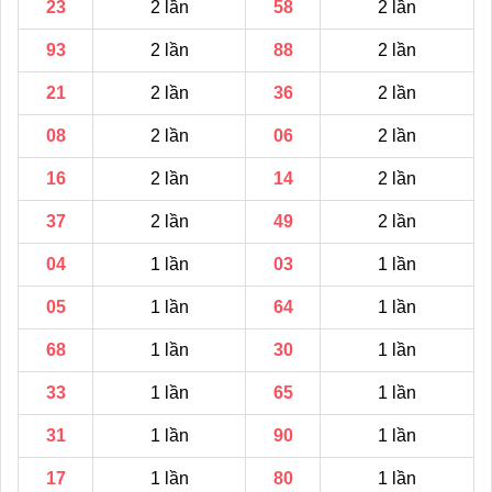
23
2 lần
58
2 lần
93
2 lần
88
2 lần
21
2 lần
36
2 lần
08
2 lần
06
2 lần
16
2 lần
14
2 lần
37
2 lần
49
2 lần
04
1 lần
03
1 lần
05
1 lần
64
1 lần
68
1 lần
30
1 lần
33
1 lần
65
1 lần
31
1 lần
90
1 lần
17
1 lần
80
1 lần