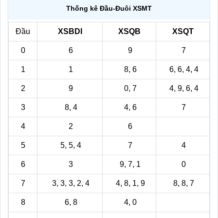
Thống kê Đầu-Đuôi
XSMT
Đầu
XSBDI
XSQB
XSQT
0
6
9
7
1
1
8, 6
6, 6, 4, 4
2
9
0, 7
4, 9, 6, 4
3
8, 4
4, 6
7
4
2
6
5
5, 5, 4
7
4
6
3
9, 7, 1
0
7
3, 3, 3, 2, 4
4, 8, 1, 9
8, 8, 7
8
6, 8
4, 0