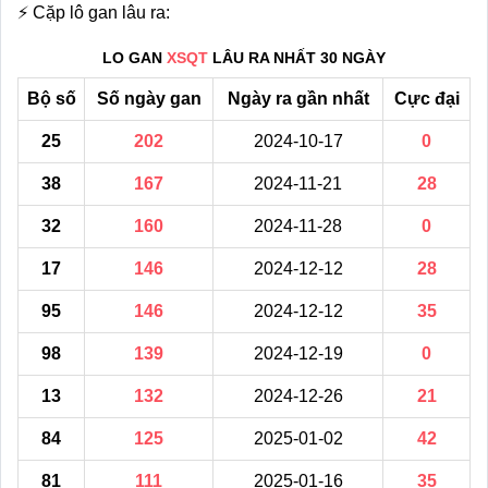
⚡ Cặp lô gan lâu ra:
LO GAN
XSQT
LÂU RA NHẤT 30 NGÀY
Bộ số
Số ngày gan
Ngày ra gần nhất
Cực đại
25
202
2024-10-17
0
38
167
2024-11-21
28
32
160
2024-11-28
0
17
146
2024-12-12
28
95
146
2024-12-12
35
98
139
2024-12-19
0
13
132
2024-12-26
21
84
125
2025-01-02
42
81
111
2025-01-16
35