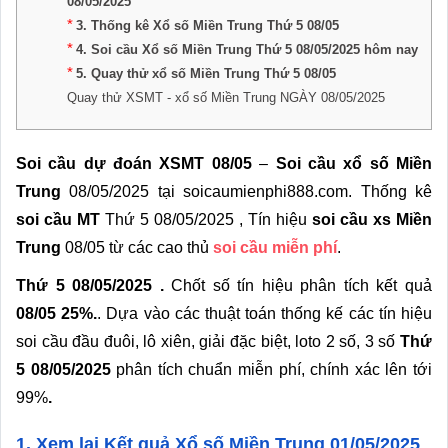
08/05/2025
3. Thống kê Xổ số Miền Trung Thứ 5 08/05
4. Soi cầu Xổ số Miền Trung Thứ 5 08/05/2025 hôm nay
5. Quay thử xổ số Miền Trung Thứ 5 08/05
Quay thử XSMT - xổ số Miền Trung NGÀY 08/05/2025
Soi cầu dự đoán XSMT 08/05
–
Soi cầu xổ số Miền
Trung
08/05/2025 tại soicaumienphi888.com. Thống kê
soi cầu MT
Thứ 5 08/05/2025
, Tín hiệu
soi cầu xs Miền
Trung
08/05 từ các cao thủ
soi cầu miễn phí
.
Thứ 5 08/05/2025
.
Chốt số tín hiệu phân tích kết quả
08/05
25
%.
. Dựa vào các thuật toán thống kế các tín hiệu
soi cầu đầu đuôi, lô xiên, giải đặc biệt, loto 2 số, 3 số
Thứ
5 08/05/2025
phân tích chuẩn miễn phí, chính xác lên tới
99%
.
1. Xem lại Kết quả Xổ số Miền Trung 01/05/2025