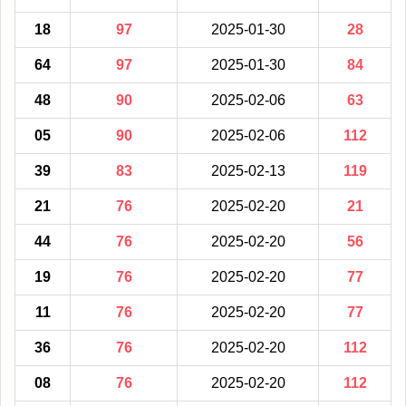
18
97
2025-01-30
28
64
97
2025-01-30
84
48
90
2025-02-06
63
05
90
2025-02-06
112
39
83
2025-02-13
119
21
76
2025-02-20
21
44
76
2025-02-20
56
19
76
2025-02-20
77
11
76
2025-02-20
77
36
76
2025-02-20
112
08
76
2025-02-20
112