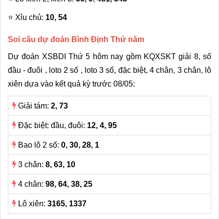
⭐ Xỉu chủ:
10, 54
Soi cầu dự đoán Bình Định Thứ năm
Dự đoán XSBDI Thứ 5 hôm nay gồm KQXSKT giải 8, số
đầu - đuôi , loto 2 số , loto 3 số, đặc biệt, 4 chân, 3 chân, lô
xiên dựa vào kết quả kỳ trước 08/05:
Giải tám:
2, 73
Đặc biệt: đầu, đuôi:
12, 4, 95
Bao lô 2 số:
0, 30, 28, 1
3 chân:
8, 63, 10
4 chân:
98, 64, 38, 25
Lô xiên:
3165, 1337