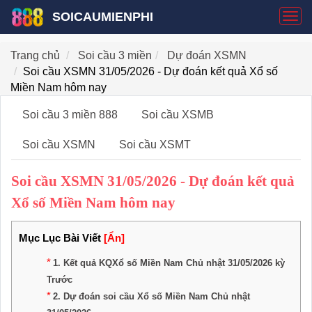
SOICAUMIENPHI
T
o
g
Trang chủ
Soi cầu 3 miền
Dự đoán XSMN
g
Soi cầu XSMN 31/05/2026 - Dự đoán kết quả Xổ số
l
Miền Nam hôm nay
e
Soi cầu 3 miền 888
Soi cầu XSMB
n
a
Soi cầu XSMN
Soi cầu XSMT
v
i
Soi cầu XSMN 31/05/2026 - Dự đoán kết quả
g
a
Xổ số Miền Nam hôm nay
t
i
Mục Lục Bài Viết
[Ẩn]
o
n
1. Kết quả KQXổ số Miền Nam Chủ nhật 31/05/2026 kỳ
Trước
2. Dự đoán soi cầu Xổ số Miền Nam Chủ nhật