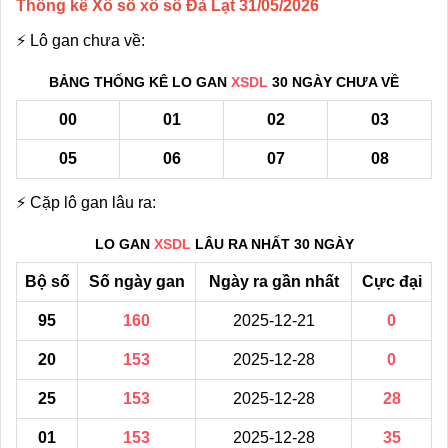
Thống kê Xổ số xổ số Đà Lạt 31/05/2026
⚡ Lô gan chưa về:
BẢNG THỐNG KÊ LO GAN
XSDL
30 NGÀY CHƯA VỀ
00
01
02
03
05
06
07
08
⚡ Cặp lô gan lâu ra:
LO GAN
XSDL
LÂU RA NHẤT 30 NGÀY
Bộ số
Số ngày gan
Ngày ra gần nhất
Cực đại
95
160
2025-12-21
0
20
153
2025-12-28
0
25
153
2025-12-28
28
01
153
2025-12-28
35