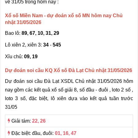
về 31/05 trong hôm nay :
Xổ số Miền Nam - dự đoán xổ số MN hôm nay Chủ
nhật 31/05/2026
Bao lô:
89, 67, 10, 31, 29
Lô xiên 2, xiên 3:
34
-
545
Xỉu chủ:
09, 19
Dự đoán soi cầu KQ Xổ số Đà Lạt Chủ nhật 31/05/2026
Dự đoán soi cầu Đà Lạt
XSDL Chủ nhật 31/05/2026 hôm
nay gồm các kết quả xổ số giải 8, số đầu - đuôi , loto 2 số ,
loto 3 số, đặc biệt, lô xiên dựa vào kết quả tuần trước
31/05
Giải tám:
22, 26
Đặc biệt: đầu, đuôi:
01, 16, 47