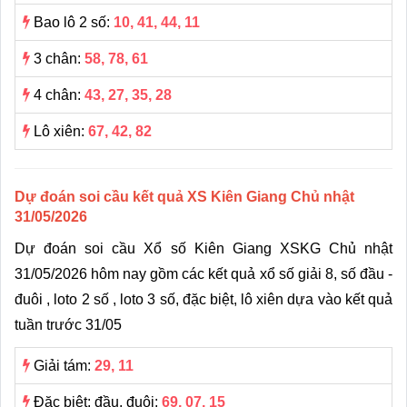
Bao lô 2 số:
10, 41, 44, 11
3 chân:
58, 78, 61
4 chân:
43, 27, 35, 28
Lô xiên:
67, 42, 82
Dự đoán soi cầu kết quả XS Kiên Giang Chủ nhật
31/05/2026
Dự đoán soi cầu Xổ số Kiên Giang
XSKG Chủ nhật
31/05/2026 hôm nay gồm các kết quả xổ số giải 8, số đầu -
đuôi , loto 2 số , loto 3 số, đặc biệt, lô xiên dựa vào kết quả
tuần trước 31/05
Giải tám:
29, 11
Đặc biệt: đầu, đuôi:
69, 07, 15