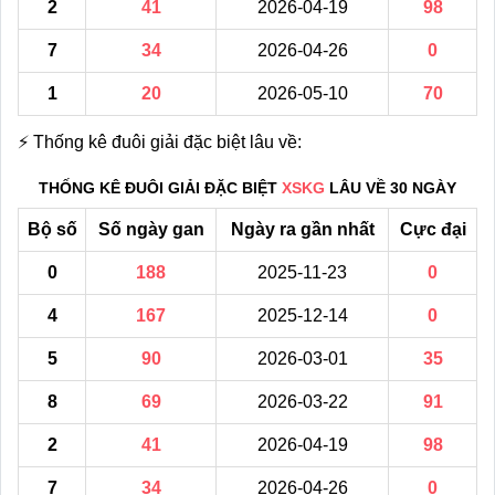
2
41
2026-04-19
98
7
34
2026-04-26
0
1
20
2026-05-10
70
⚡ Thống kê đuôi giải đặc biệt lâu về:
THỐNG KÊ ĐUÔI GIẢI ĐẶC BIỆT
XSKG
LÂU VỀ 30 NGÀY
Bộ số
Số ngày gan
Ngày ra gần nhất
Cực đại
0
188
2025-11-23
0
4
167
2025-12-14
0
5
90
2026-03-01
35
8
69
2026-03-22
91
2
41
2026-04-19
98
7
34
2026-04-26
0