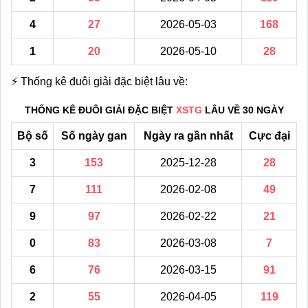
4
27
2026-05-03
168
1
20
2026-05-10
28
⚡ Thống kê đuôi giải đặc biệt lâu về:
THỐNG KÊ ĐUÔI GIẢI ĐẶC BIỆT
XSTG
LÂU VỀ 30 NGÀY
Bộ số
Số ngày gan
Ngày ra gần nhất
Cực đại
3
153
2025-12-28
28
7
111
2026-02-08
49
9
97
2026-02-22
21
0
83
2026-03-08
7
6
76
2026-03-15
91
2
55
2026-04-05
119