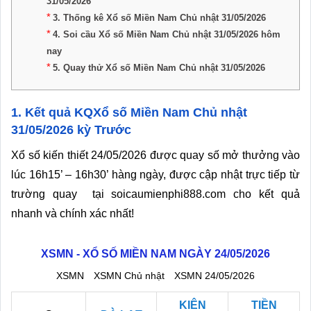
31/05/2026
3. Thống kê Xổ số Miền Nam Chủ nhật 31/05/2026
4. Soi cầu Xổ số Miền Nam Chủ nhật 31/05/2026 hôm
nay
5. Quay thử Xổ số Miền Nam Chủ nhật 31/05/2026
1. Kết quả KQXổ số Miền Nam Chủ nhật
31/05/2026 kỳ Trước
Xổ số kiến thiết 24/05/2026
được quay số mở thưởng vào
lúc
16h15’ – 16h30’
hàng ngày, được cập nhật trực tiếp từ
trường quay tại soicaumienphi888.com cho kết quả
nhanh và chính xác nhất!
XSMN - XỔ SỐ MIỀN NAM NGÀY 24/05/2026
XSMN
XSMN Chủ nhật
XSMN 24/05/2026
KIÊN
TIỀN