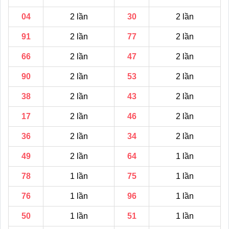
04
2 lần
30
2 lần
91
2 lần
77
2 lần
66
2 lần
47
2 lần
90
2 lần
53
2 lần
38
2 lần
43
2 lần
17
2 lần
46
2 lần
36
2 lần
34
2 lần
49
2 lần
64
1 lần
78
1 lần
75
1 lần
76
1 lần
96
1 lần
50
1 lần
51
1 lần