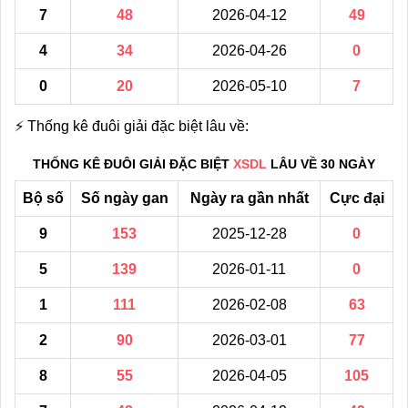
7
48
2026-04-12
49
4
34
2026-04-26
0
0
20
2026-05-10
7
⚡ Thống kê đuôi giải đặc biệt lâu về:
THỐNG KÊ ĐUÔI GIẢI ĐẶC BIỆT
XSDL
LÂU VỀ 30 NGÀY
Bộ số
Số ngày gan
Ngày ra gần nhất
Cực đại
9
153
2025-12-28
0
5
139
2026-01-11
0
1
111
2026-02-08
63
2
90
2026-03-01
77
8
55
2026-04-05
105