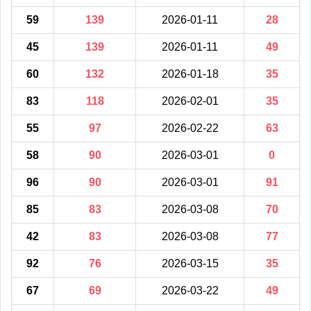
59
139
2026-01-11
28
45
139
2026-01-11
49
60
132
2026-01-18
35
83
118
2026-02-01
35
55
97
2026-02-22
63
58
90
2026-03-01
0
96
90
2026-03-01
91
85
83
2026-03-08
70
42
83
2026-03-08
77
92
76
2026-03-15
35
67
69
2026-03-22
49