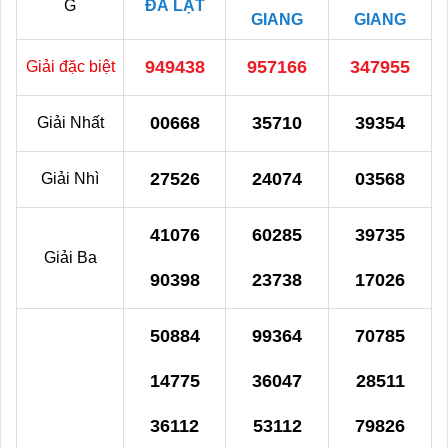
G
ĐÀ LẠT
GIANG
GIANG
949438
957166
347955
Giải đặc biệt
00668
35710
39354
Giải Nhất
27526
24074
03568
Giải Nhì
41076
60285
39735
Giải Ba
90398
23738
17026
50884
99364
70785
14775
36047
28511
36112
53112
79826