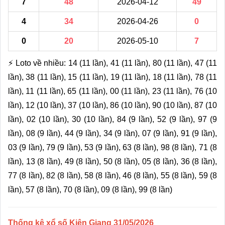
7
48
2026-04-12
49
4
34
2026-04-26
0
0
20
2026-05-10
7
⚡ Loto về nhiều: 14 (11 lần), 41 (11 lần), 80 (11 lần), 47 (11
lần), 38 (11 lần), 15 (11 lần), 19 (11 lần), 18 (11 lần), 78 (11
lần), 11 (11 lần), 65 (11 lần), 00 (11 lần), 23 (11 lần), 76 (10
lần), 12 (10 lần), 37 (10 lần), 86 (10 lần), 90 (10 lần), 87 (10
lần), 02 (10 lần), 30 (10 lần), 84 (9 lần), 52 (9 lần), 97 (9
lần), 08 (9 lần), 44 (9 lần), 34 (9 lần), 07 (9 lần), 91 (9 lần),
03 (9 lần), 79 (9 lần), 53 (9 lần), 63 (8 lần), 98 (8 lần), 71 (8
lần), 13 (8 lần), 49 (8 lần), 50 (8 lần), 05 (8 lần), 36 (8 lần),
77 (8 lần), 82 (8 lần), 58 (8 lần), 46 (8 lần), 55 (8 lần), 59 (8
lần), 57 (8 lần), 70 (8 lần), 09 (8 lần), 99 (8 lần)
Thống kê xổ số Kiên Giang 31/05/2026