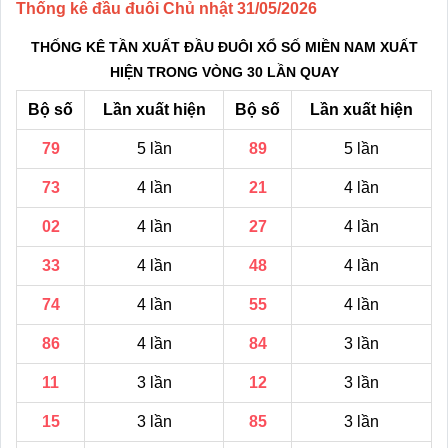
Thống kê đầu đuôi Chủ nhật 31/05/2026
THỐNG KÊ TẦN XUẤT ĐẦU ĐUÔI XỔ SỐ MIỀN NAM XUẤT
HIỆN TRONG VÒNG 30 LẦN QUAY
Bộ số
Lần xuất hiện
Bộ số
Lần xuất hiện
79
5 lần
89
5 lần
73
4 lần
21
4 lần
02
4 lần
27
4 lần
33
4 lần
48
4 lần
74
4 lần
55
4 lần
86
4 lần
84
3 lần
11
3 lần
12
3 lần
15
3 lần
85
3 lần