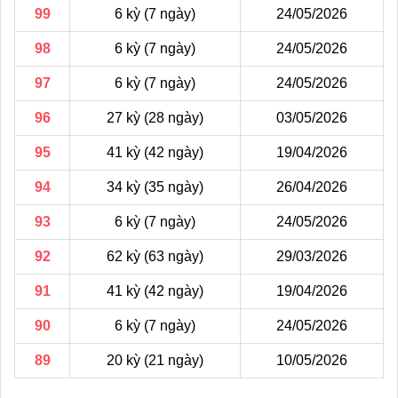
99
6 kỳ (7 ngày)
24/05/2026
98
6 kỳ (7 ngày)
24/05/2026
97
6 kỳ (7 ngày)
24/05/2026
96
27 kỳ (28 ngày)
03/05/2026
95
41 kỳ (42 ngày)
19/04/2026
94
34 kỳ (35 ngày)
26/04/2026
93
6 kỳ (7 ngày)
24/05/2026
92
62 kỳ (63 ngày)
29/03/2026
91
41 kỳ (42 ngày)
19/04/2026
90
6 kỳ (7 ngày)
24/05/2026
89
20 kỳ (21 ngày)
10/05/2026