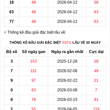
18
48
2026-04-12
56
63
48
2026-04-12
63
77
48
2026-04-12
63
⚡ Thống kê đầu giải đặc biệt lâu về:
THỐNG KÊ ĐẦU GIẢI ĐẶC BIỆT
XSTG
LÂU VỀ 30 NGÀY
Bộ số
Số ngày gan
Ngày ra gần nhất
Cực đại
3
153
2025-12-28
28
7
111
2026-02-08
49
9
97
2026-02-22
21
0
83
2026-03-08
7
6
76
2026-03-15
91
2
55
2026-04-05
119