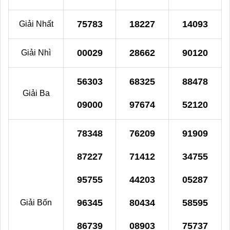
75783
18227
14093
Giải Nhất
00029
28662
90120
Giải Nhì
56303
68325
88478
Giải Ba
09000
97674
52120
78348
76209
91909
87227
71412
34755
95755
44203
05287
96345
80434
58595
Giải Bốn
86739
08903
75737