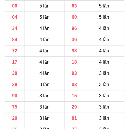
00
5 lần
63
5 lần
04
5 lần
60
5 lần
34
4 lần
96
4 lần
84
4 lần
36
4 lần
72
4 lần
98
4 lần
17
4 lần
18
4 lần
38
4 lần
93
3 lần
28
3 lần
03
3 lần
90
3 lần
15
3 lần
75
3 lần
29
3 lần
20
3 lần
81
3 lần