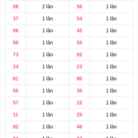
08
2 lần
56
1 lần
37
1 lần
54
1 lần
06
1 lần
45
1 lần
89
1 lần
55
1 lần
73
1 lần
92
1 lần
24
1 lần
23
1 lần
61
1 lần
80
1 lần
05
1 lần
35
1 lần
57
1 lần
22
1 lần
11
1 lần
25
1 lần
82
1 lần
46
1 lần