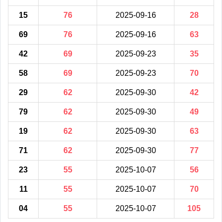
15
76
2025-09-16
28
69
76
2025-09-16
63
42
69
2025-09-23
35
58
69
2025-09-23
70
29
62
2025-09-30
42
79
62
2025-09-30
49
19
62
2025-09-30
63
71
62
2025-09-30
77
23
55
2025-10-07
56
11
55
2025-10-07
70
04
55
2025-10-07
105