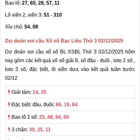
Bao lô:
27, 65, 28, 57, 11
Lô xiên 2, xiên 3:
51
-
310
Xỉu chủ:
54, 08
Dự đoán soi cầu Xổ số Bạc Liêu Thứ 3 02/12/2025
Dự đoán soi cầu xổ số BL
XSBL Thứ 3 02/12/2025 hôm
nay gồm các kết quả xổ số giải 8, số đầu - đuôi , loto 2 số ,
loto 3 số, đặc biệt, lô xiên dựa vào kết quả tuần trước
02/12
Giải tám:
14, 35
Đặc biệt: đầu, đuôi:
66, 19, 84
Bao lô 2 số:
25, 48, 84, 60
3 chân:
39, 25, 11