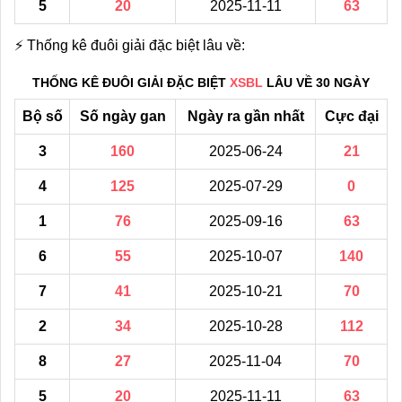
5
20
2025-11-11
63
⚡ Thống kê đuôi giải đặc biệt lâu về:
THỐNG KÊ ĐUÔI GIẢI ĐẶC BIỆT
XSBL
LÂU VỀ 30 NGÀY
Bộ số
Số ngày gan
Ngày ra gần nhất
Cực đại
3
160
2025-06-24
21
4
125
2025-07-29
0
1
76
2025-09-16
63
6
55
2025-10-07
140
7
41
2025-10-21
70
2
34
2025-10-28
112
8
27
2025-11-04
70
5
20
2025-11-11
63