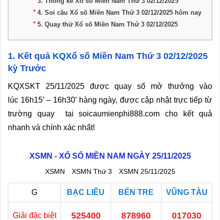
3. Thống kê Xổ số Miền Nam Thứ 3 02/12/2025
4. Soi cầu Xổ số Miền Nam Thứ 3 02/12/2025 hôm nay
5. Quay thử Xổ số Miền Nam Thứ 3 02/12/2025
1. Kết quả KQXổ số Miền Nam Thứ 3 02/12/2025
kỳ Trước
KQXSKT 25/11/2025
được quay số mở thưởng vào
lúc
16h15’ – 16h30’
hàng ngày, được cập nhật trực tiếp từ
trường quay tại soicaumienphi888.com cho kết quả
nhanh và chính xác nhất!
XSMN - XỔ SỐ MIỀN NAM NGÀY 25/11/2025
XSMN
XSMN Thứ 3
XSMN 25/11/2025
G
BẠC LIÊU
BẾN TRE
VŨNG TÀU
525400
878960
017030
Giải đặc biệt