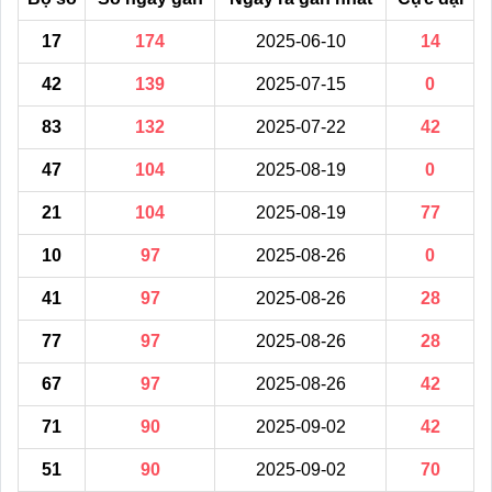
17
174
2025-06-10
14
42
139
2025-07-15
0
83
132
2025-07-22
42
47
104
2025-08-19
0
21
104
2025-08-19
77
10
97
2025-08-26
0
41
97
2025-08-26
28
77
97
2025-08-26
28
67
97
2025-08-26
42
71
90
2025-09-02
42
51
90
2025-09-02
70