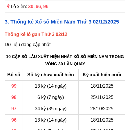
Lô xiên:
30, 66, 96
3. Thống kê Xổ số Miền Nam Thứ 3 02/12/2025
Thống kê lô gan Thứ 3 02/12
Dữ liệu đang cập nhật
10 CẶP SỐ LÂU XUẤT HIỆN NHẤT XỔ SỐ MIỀN NAM TRONG
VÒNG 30 LẦN QUAY
Bộ số
Số kỳ chưa xuất hiện
Kỳ xuất hiện cuối
99
13 kỳ (14 ngày)
18/11/2025
98
6 kỳ (7 ngày)
25/11/2025
97
34 kỳ (35 ngày)
28/10/2025
96
13 kỳ (14 ngày)
18/11/2025